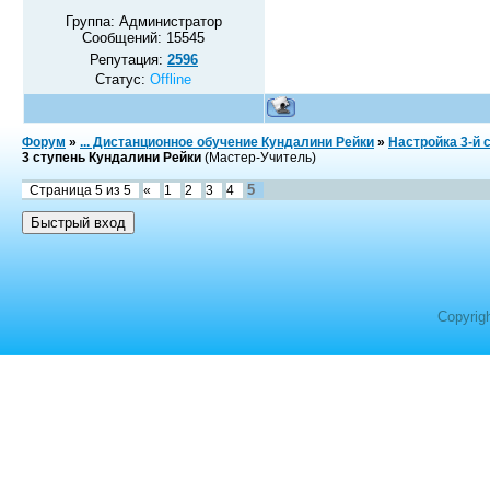
Группа: Администратор
Сообщений:
15545
Репутация:
2596
Статус:
Offline
Форум
»
... Дистанционное обучение Кундалини Рейки
»
Настройка 3-й 
3 ступень Кундалини Рейки
(Мастер-Учитель)
5
Страница
5
из
5
«
1
2
3
4
Copyrig