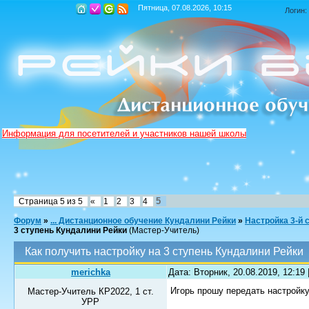
Пятница, 07.08.2026, 10:15
Логин:
Информация для посетителей и участников нашей школы
5
Страница
5
из
5
«
1
2
3
4
Форум
»
... Дистанционное обучение Кундалини Рейки
»
Настройка 3-й 
3 ступень Кундалини Рейки
(Мастер-Учитель)
Как получить настройку на 3 ступень Кундалини Рейки
merichka
Дата: Вторник, 20.08.2019, 12:19
Игорь прошу передать настройку
Мастер-Учитель КР2022, 1 ст.
УРР