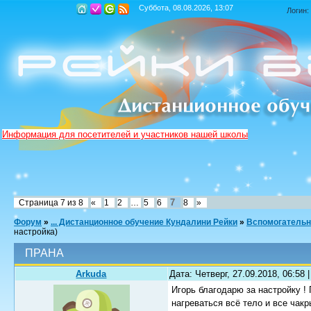
Суббота, 08.08.2026, 13:07
Логин:
Информация для посетителей и участников нашей школы
7
Страница
7
из
8
«
1
2
…
5
6
8
»
Форум
»
... Дистанционное обучение Кундалини Рейки
»
Вспомогательн
настройка)
ПРАНА
Arkuda
Дата: Четверг, 27.09.2018, 06:58
Игорь благодарю за настройку !
нагреваться всё тело и все чак