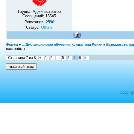
Группа: Администратор
Сообщений:
15545
Репутация:
2596
Статус:
Offline
Форум
»
... Дистанционное обучение Кундалини Рейки
»
Вспомогательн
настройка)
7
Страница
7
из
8
«
1
2
…
5
6
8
»
Copyrig