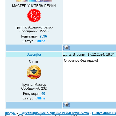
МАСТЕР-УЧИТЕЛЬ РЕЙКИ
Группа: Администратор
Сообщений:
15545
Репутация:
2596
Статус:
Offline
Jasenjka
Дата: Вторник, 17.12.2024, 18:34
Огромное благодарю!
Знаток
Группа: Мастер
Сообщений:
232
Репутация:
40
Статус:
Offline
Форум
»
... Дистанционное обучение Рейки Усуи Риохо
»
Выпускники шк