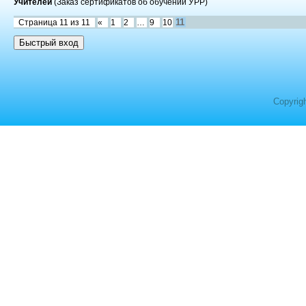
Учителей
(Заказ сертификатов об обучении УРР)
11
Страница
11
из
11
«
1
2
…
9
10
Copyrig