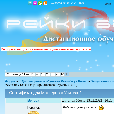
Суббота, 08.08.2026, 16:09
Логин:
Информация для посетителей и участников нашей школы
11
Страница
11
из
11
«
1
2
…
9
10
Форум
»
... Дистанционное обучение Рейки Усуи Риохо
»
Выпускники шк
Учителей
(Заказ сертификатов об обучении УРР)
Сертификат для Мастеров и Учителей
Венера
Дата: Суббота, 13.11.2021, 14:28
Добрый день учитель!
Новичок