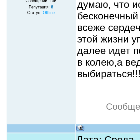
Сообщений:
136
думаю, что и
Репутация:
8
Статус:
Offline
бесконечный 
всеже сердеч
этой жизни у
далее идет п
в колею,а ве
выбираться!!
Сообще
Дата: Среда,