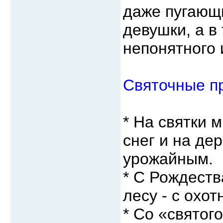
даже пугающи
девушки, а в
непонятного 
Святочные п
* На святки 
снег и на дер
урожайным.
* С Рождеств
лесу - с охо
* Со «святог