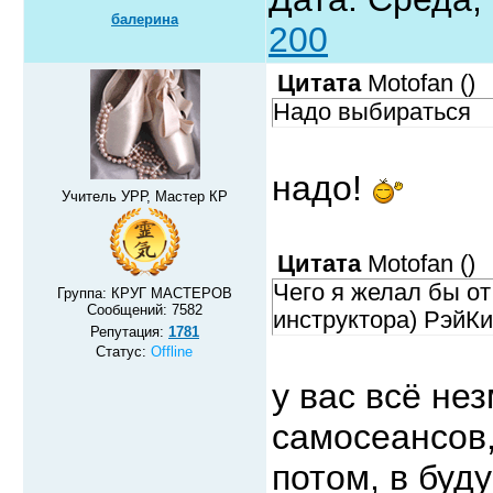
балерина
200
Цитата
Motofan
(
)
Надо выбираться
надо!
Учитель УРР, Мастер КР
Цитата
Motofan
(
)
Чего я желал бы от
Группа: КРУГ МАСТЕРОВ
Сообщений:
7582
инструктора) РэйКи
Репутация:
1781
Статус:
Offline
у вас всё не
самосеансов,
потом, в буд