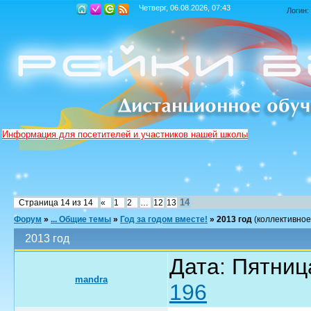
Четверг, 06.08.2026, 07:43
Логин:
Информация для посетителей и участников нашей школы
14
Страница
14
из
14
«
1
2
…
12
13
Форум
»
... Общие темы
»
Год за годом вместе!
»
2013 год
(коллективное
2013 год
Дата: Пятниц
mandra
196