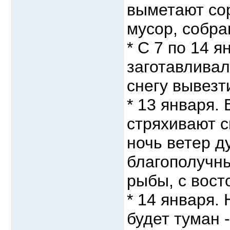
выметают сор
мусор, собра
* С 7 по 14 я
заготавливал
снегу вывезт
* 13 января.
стряхивают с
ночь ветер ду
благополучны
рыбы, с вост
* 14 января.
будет туман 