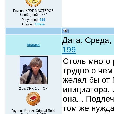
Группа: КРУГ МАСТЕРОВ
Сообщений:
9777
Репутация:
919
Статус:
Offline
Дата: Среда,
Motofan
199
Столь много 
трудно о чем 
желал бы от 
инициатора, 
2 ст. УРР, 1 ст. ОР
она... Подле
том же нужда
Группа: Ученик Original Reiki