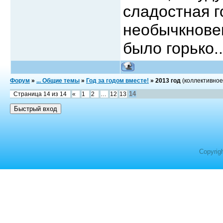
сладостная г
необычкновен
было горько..
Форум
»
... Общие темы
»
Год за годом вместе!
»
2013 год
(коллективное
14
Страница
14
из
14
«
1
2
…
12
13
Copyrig