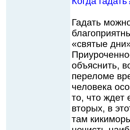
Когда гадать
Гадать можн
благоприятны
«святые дни»
Приуроченнос
объяснить, в
переломе вре
человека осо
то, что ждет 
вторых, в эт
там кикиморы
нечисть наиб