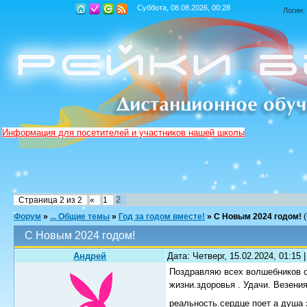
Суббота, 08.08.2026, 00:28
Логин:
Информация для посетителей и участников нашей школы
2
Страница
2
из
2
«
1
Форум
»
... Общие темы
»
Год за годом вместе!
»
С Новым 2024 годом!
С Новым 2024 годом!
Андрей
Дата: Четверг, 15.02.2024, 01:15
Поздравляю всех волшебников с
жизни.здоровья . Удачи. Везени
реальность.сердце поет а душа 