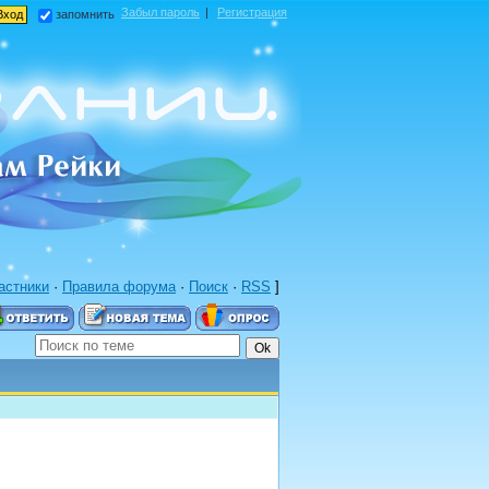
Забыл пароль
|
Регистрация
запомнить
астники
·
Правила форума
·
Поиск
·
RSS
]