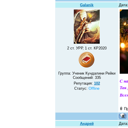
Galanik
Дата:
2 ст. УРР, 1 ст. КР2020
Группа: Ученик Кундалини Рейки
Сообщений:
335
С н
Репутация:
102
Так
Статус:
Offline
Всех
П
Андрей
Дата