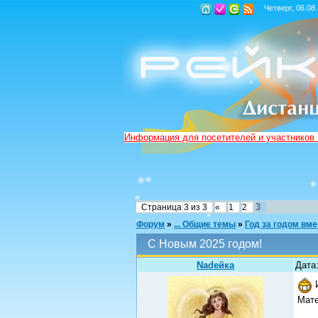
Четверг, 06.08
Информация для посетителей и участников
3
Страница
3
из
3
«
1
2
Форум
»
... Общие темы
»
Год за годом вме
С Новым 2025 годом!
Nadeйка
Дата:
И
Мате