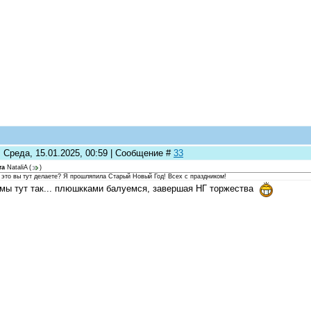
: Среда, 15.01.2025, 00:59 | Сообщение #
33
та
NataliA
(
)
 это вы тут делаете? Я прошляпила Старый Новый Год! Всех с праздником!
мы тут так... плюшкками балуемся, завершая НГ торжества