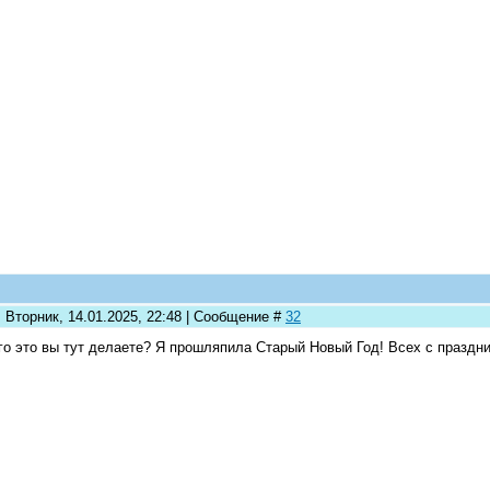
 Вторник, 14.01.2025, 22:48 | Сообщение #
32
го это вы тут делаете? Я прошляпила Старый Новый Год! Всех с праз