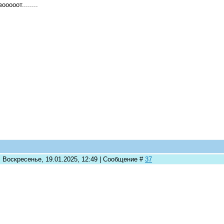
ооооот........
: Воскресенье, 19.01.2025, 12:49 | Сообщение #
37