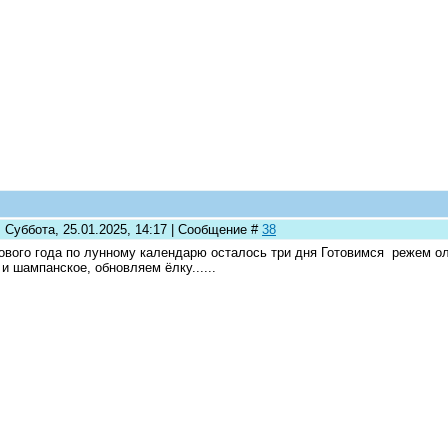
 Суббота, 25.01.2025, 14:17 | Сообщение #
38
ового года по лунному календарю осталось три дня Готовимся режем о
 и шампанское, обновляем ёлку......