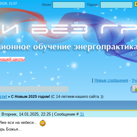
.2026, 21:07
Логин:
Пароль:
 нашей школы
[
Новые сообщения
·
Уч
сте!
»
С Новым 2025 годом!
(С 14-летием нашего сайта :))
 Вторник, 14.01.2025, 22:25 | Сообщение #
31
же еси на небеси...
рь Божья...