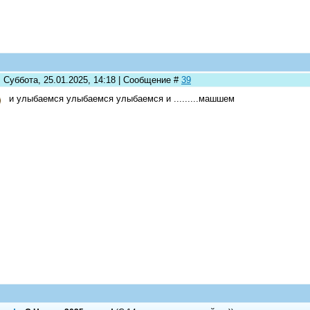
 Суббота, 25.01.2025, 14:18 | Сообщение #
39
и улыбаемся улыбаемся улыбаемся и .........машшем