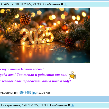
 Суббота, 18.01.2025, 21:33 | Сообщение #
35
аступившим Новым годом!
 рада вам! Так тепло и радостно от вас!
 земных благ и радостей вам в новом году!
рикрепления:
5547466.jpg
(121.6 Kb)
: Воскресенье, 19.01.2025, 01:38 | Сообщение #
36