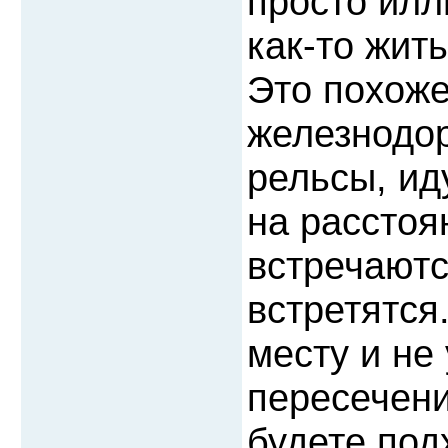
просто илл
как-то жит
Это похоже 
железнодор
рельсы, ид
на расстоя
встречаютс
встретятся
месту и не
пересечени
будете под