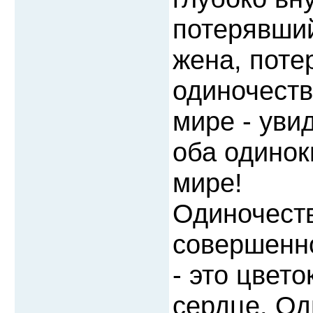
потерявший
жена, поте
одиночест
мире - уви
оба одинок
мире!
Одиночеств
совершенно
- это цвет
сердце. Од