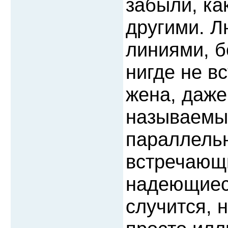
забыли, как
другими. 
линиями, б
нигде не в
жена, даже
называемые
параллельн
встречающи
надеющиеся
случится, 