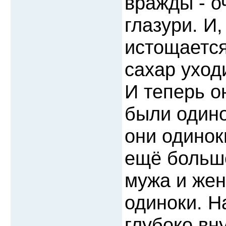
вражды - о
глазури. И,
истощается
сахар уходи
И теперь о
были одино
они одинок
ещё больше
мужа и жен
одиноки. Н
глубоко вн