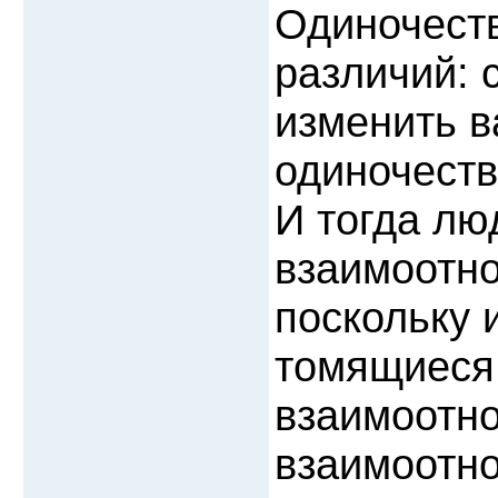
Одиночеств
различий: 
изменить в
одиночеств
И тогда лю
взаимоотно
поскольку и
томящиеся
взаимоотн
взаимоотно