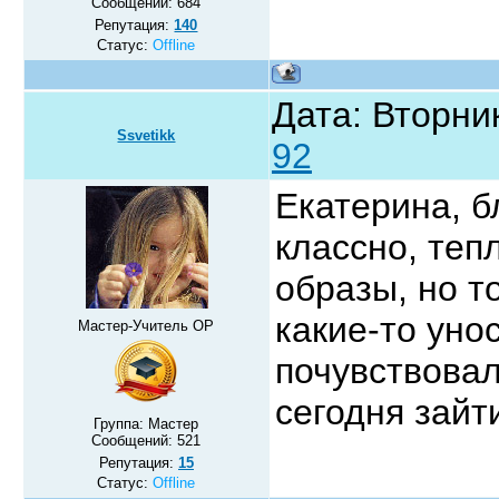
Сообщений:
684
Репутация:
140
Статус:
Offline
Дата: Вторник
Ssvetikk
92
Екатерина, б
классно, теп
образы, но т
какие-то уно
Мастер-Учитель ОР
почувствовал
сегодня зай
Группа: Мастер
Сообщений:
521
Репутация:
15
Статус:
Offline