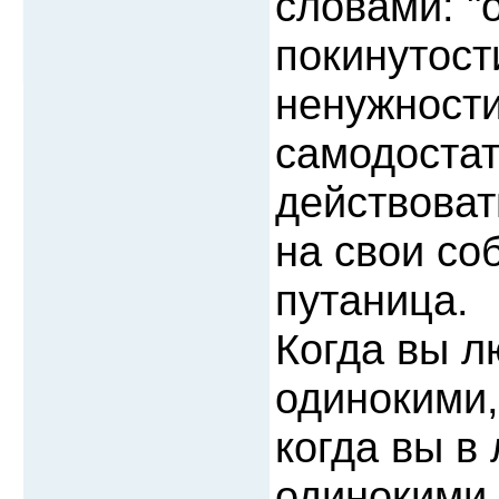
словами: "
покинутост
ненужности
самодостат
действоват
на свои со
путаница.
Когда вы л
одинокими,
когда вы в
одинокими,