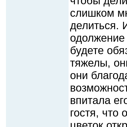
чтобы дели
слишком мн
делиться. 
одолжение 
будете обя
тяжелы, он
они благод
возможност
впитала его
гостя, что
цветок отк