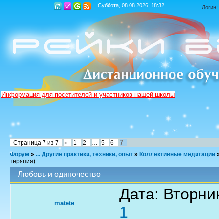
Суббота, 08.08.2026, 18:32
Логин:
Информация для посетителей и участников нашей школы
7
Страница
7
из
7
«
1
2
…
5
6
Форум
»
... Другие практики, техники, опыт
»
Коллективные медитации
терапия)
Любовь и одиночество
Дата: Вторник
matete
1