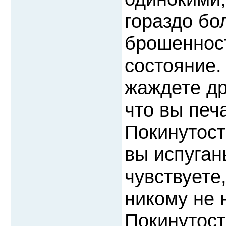
гораздо бо
брошенност
состояние.
жаждете др
что вы печ
Покинутост
вы испуган
чувствуете,
никому не 
Покинутост