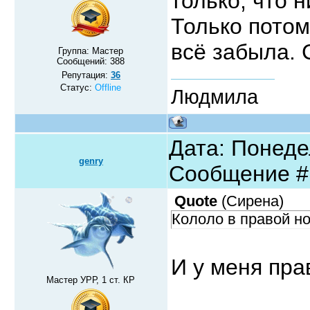
только, что 
Только потом
всё забыла. 
Группа: Мастер
Сообщений:
388
Репутация:
36
Статус:
Offline
Людмила
Дата: Понедел
genry
Сообщение 
Quote
(
Сирена
)
Кололо в правой но
И у меня пра
Мастер УРР, 1 ст. КР