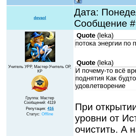
Дата: Понедел
devaol
Сообщение 
Quote
(
leka
)
потока энергии по 
Quote
(
leka
)
Учитель УРР, Мастер-Учитель ОР,
И почему-то всё вр
КР
поднятия Как будто
удовлетворение
Группа: Мастер
Сообщений:
4119
При открытии
Репутация:
416
Статус:
Offline
уровни от Ис
очистить. А 