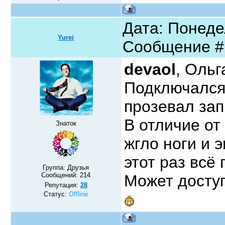
Дата: Понедел
Yurei
Сообщение 
devaol
, Ольг
Подключался 
прозевал запи
В отличие от
Знаток
жгло ноги и 
этот раз всё
Группа: Друзья
Сообщений:
214
Может доступ
Репутация:
28
Статус:
Offline