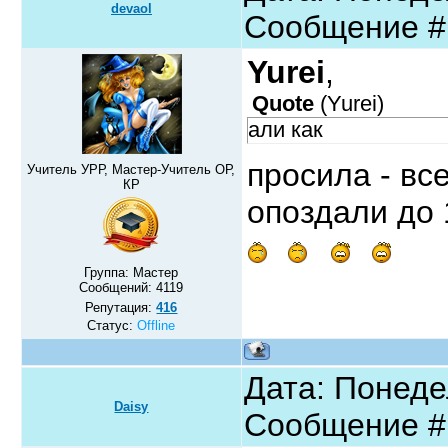
devaol
Сообщение 
Yurei
,
Quote
(
Yurei
)
али как
просила - вс
Учитель УРР, Мастер-Учитель ОР,
КР
опоздали до 
Группа: Мастер
Сообщений:
4119
Репутация:
416
Статус:
Offline
Дата: Понедел
Daisy
Сообщение 