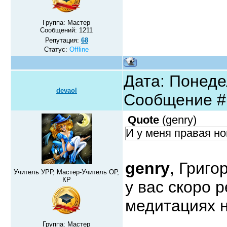
Группа: Мастер
Сообщений:
1211
Репутация:
68
Статус:
Offline
Дата: Понедел
devaol
Сообщение 
Quote
(
genry
)
И у меня правая но
genry
, Григо
Учитель УРР, Мастер-Учитель ОР,
КР
у вас скоро 
медитациях 
Группа: Мастер