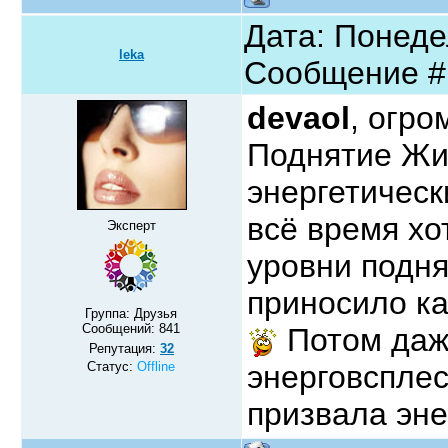
Дата: Понедел
leka
Сообщение 
devaol
, огр
Поднятие Жи
энергетическ
всё время хо
Эксперт
уровни подн
приносило к
Группа: Друзья
Сообщений:
841
Потом даж
Репутация:
32
Статус:
Offline
энерговсплес
призвала эн