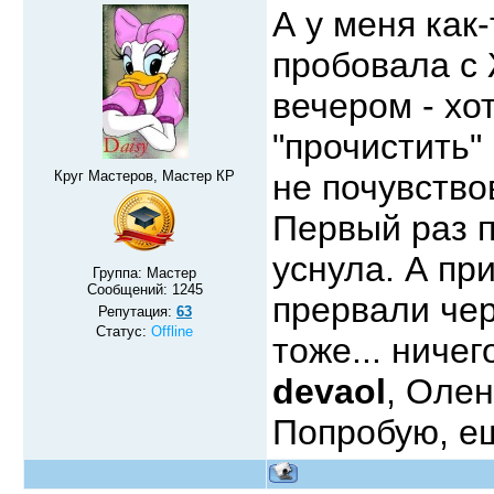
А у меня как
пробовала с 
вечером - хо
"прочистить"
Круг Мастеров, Мастер КР
не почувство
Первый раз п
уснула. А пр
Группа: Мастер
Сообщений:
1245
прервали чер
Репутация:
63
Статус:
Offline
тоже... ниче
devaol
, Оле
Попробую, е