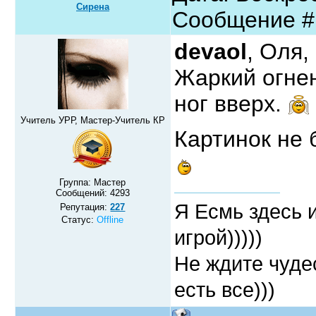
Сирена
Сообщение 
devaol
, Оля,
Жаркий огне
ног вверх.
Учитель УРР, Мастер-Учитель КР
Картинок не 
Группа: Мастер
Сообщений:
4293
Я Есмь здесь 
Репутация:
227
Статус:
Offline
игрой)))))
Не ждите чудес
есть все)))