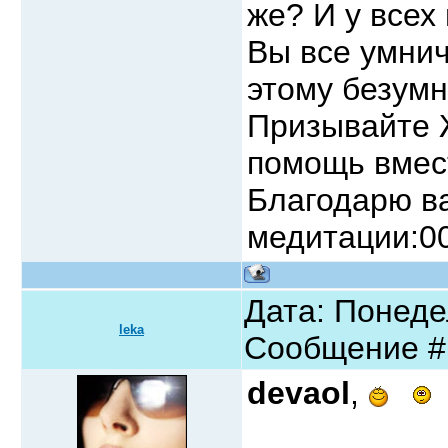
же? И у всех
Вы все умнич
этому безумн
Призывайте Ж
помощь вмес
Благодарю ва
медитации:0
Дата: Понедел
leka
Сообщение 
devaol
,