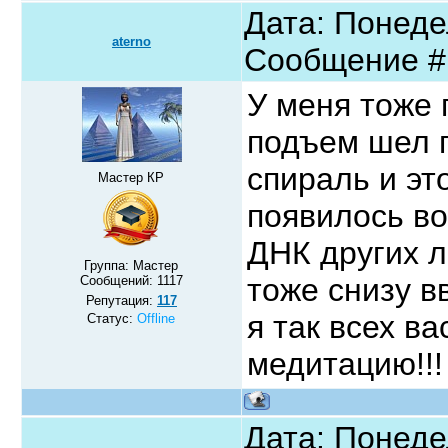
Дата: Понедел
aterno
Сообщение 
У меня тоже 
подъем шел 
спираль и эт
Мастер КР
появилось во
ДНК других л
Группа: Мастер
тоже снизу в
Сообщений:
1117
Репутация:
117
я так всех в
Статус:
Offline
медитацию!!!
Дата: Понедел