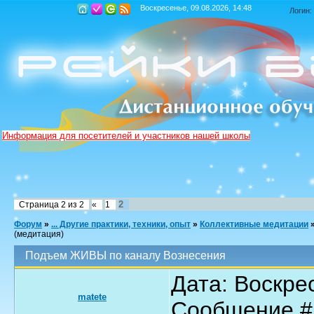
Воскресенье, 09.08.2026, 14:48
Логин:
Информация для посетителей и участников нашей школы
2
Страница
2
из
2
«
1
Форум
»
... Другие практики, техники, опыт
»
Коллективные медитации
(медитация)
Подъем ЖИВЫ по каналу Вознесения
Дата: Воскрес
matete
Сообщение 