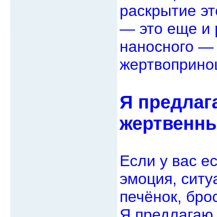
раскрытие эт
— это еще и 
наносного — т
жертвоприно
Я предлаг
жертвенны
Если у вас ес
эмоция, ситу
печёнок, бро
Я предлагаю