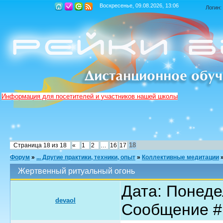
Воскресенье, 09.08.2026, 13:06
Логин:
Информация для посетителей и участников нашей школы
18
Страница
18
из
18
«
1
2
…
16
17
Форум
»
... Другие практики, техники, опыт
»
Коллективные медитации
Жертвенный ритуальный огонь
Дата: Понедел
devaol
Сообщение 