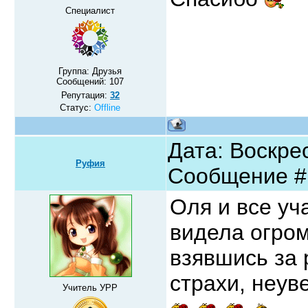
Специалист
Группа: Друзья
Сообщений:
107
Репутация:
32
Статус:
Offline
Дата: Воскрес
Руфия
Сообщение 
Оля и все уч
видела огром
взявшись за 
страхи, неув
Учитель УРР