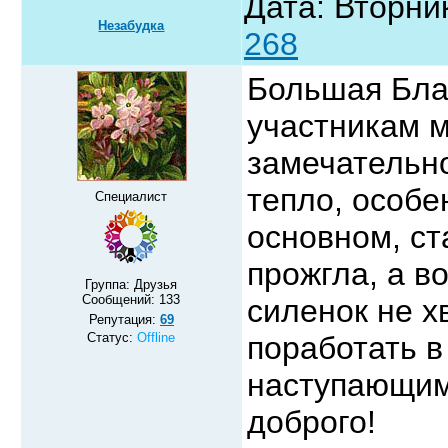
Дата: Вторник
Незабудка
268
Большая Бла
участникам 
замечательно
тепло, особе
Специалист
основном, ст
прожгла, а в
Группа: Друзья
Сообщений:
133
силенок не х
Репутация:
69
Статус:
Offline
поработать в
наступающим
доброго!