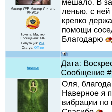
мешало. В за
Мастер УРР, Мастер-Учитель
ленью, с ней
КР2019
крепко держ
помощи сосе
Группа: Мастер
Благодарю
Сообщений:
416
Репутация:
267
Статус:
Offline
Дата: Воскрес
Асинья
Сообщение 
Оля, благод
Наверное я п
вибрации по 
Спасибо