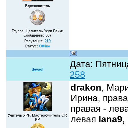
Вдохновитель
Группа: Целитель Усуи Рейки
Сообщений:
587
Репутация:
219
Статус:
Offline
Дата: Пятниц
devaol
258
drakon
, Мар
Ирина, права
правая - лев
Учитель УРР, Мастер-Учитель ОР,
левая
lana9
,
КР