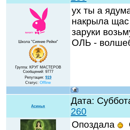
ух ты а ядум
накрыла щас
заруки возьм
ОЛЬ - волше
Школа "Сияние Рейки"
Группа: КРУГ МАСТЕРОВ
Сообщений:
9777
Репутация:
919
Статус:
Offline
Дата: Суббот
Асинья
260
Опоздала