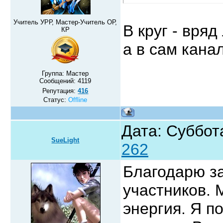
Учитель УРР, Мастер-Учитель ОР,
В круг - вряд 
КР
а в сам кана
Группа: Мастер
Сообщений:
4119
Репутация:
416
Статус:
Offline
Дата: Суббот
SueLight
262
Благодарю за
участников. 
энергия. Я п