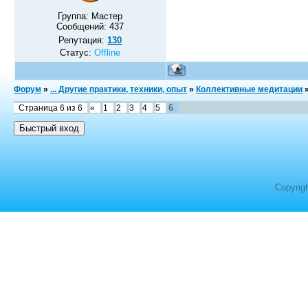
Группа: Мастер
Сообщений:
437
Репутация:
130
Статус:
Offline
Форум
»
... Другие практики, техники, опыт
»
Коллективные медитации
6
Страница
6
из
6
«
1
2
3
4
5
Copyrig