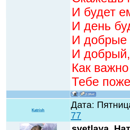
И будет е
И день бу
И добрые 
И добрый,
Как важно 
Тебе поже
Дата: Пятниц
Katrish
77
svetlaya, На