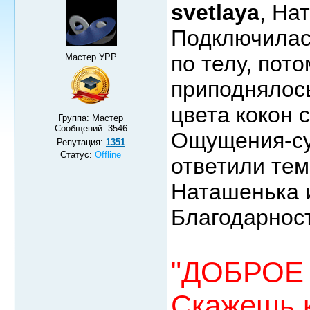
svetlaya
, На
Подключилас
по телу, пот
Мастер УРР
приподнялось
цвета кокон 
Группа: Мастер
Сообщений:
3546
Ощущения-с
Репутация:
1351
Статус:
Offline
ответили те
Наташенька 
Благодарнос
"ДОБРОЕ 
Скажешь к