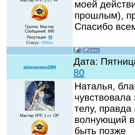
Мастер УРР, 2 ст. КР
моей действи
прошлым), пр
Спасибо все
Группа: Мастер
Сообщений:
840
Репутация:
92
Статус:
Offline
Дата: Пятниц
tatianamama1984
80
Наталья, бла
чувствовала 
телу, правда
Мастер УРР, 1 ст. ОР
волнующий во
быть позже