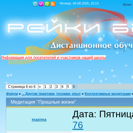
Четверг, 06.08.2026, 10:13
Логин:
Информация для посетителей и участников нашей школы
6
Страница
6
из
6
«
1
2
3
4
5
Форум
»
... Другие практики, техники, опыт
»
Коллективные медитации
Медитация "Прошлые жизни"
Дата: Пятниц
maxima
76