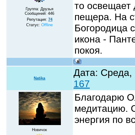
то освещает 
Группа: Друзья
Сообщений:
446
пещера. На с
Репутация:
74
Статус:
Offline
Богородица с
икона - Пан
покоя.
Дата: Среда, 
Natika
167
Благодарю Ол
медитацию. 
энергия по в
Новичок