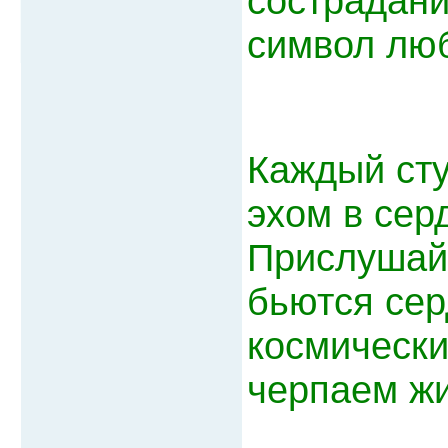
сострадани
символ люб
Каждый сту
эхом в сер
Прислушайт
бьются сер
космически
черпаем жи