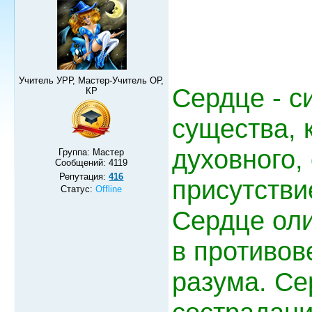
Учитель УРР, Мастер-Учитель ОР,
Сердце - с
КР
существа, 
духовного,
Группа: Мастер
Сообщений:
4119
Репутация:
416
присутстви
Статус:
Offline
Сердце оли
в противов
разума. Се