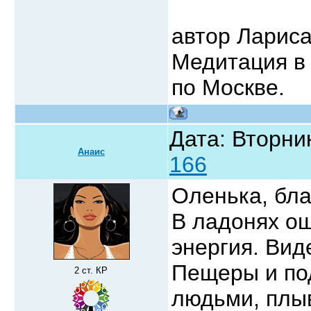
автор Ларис
Медитация в 
по Москве.
Дата: Вторник
Анаис
166
Оленька, бл
В ладонях о
энергия. Вид
Пещеры и под
2 ст. КР
людьми, плы