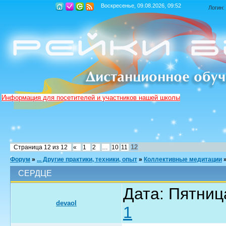
Воскресенье, 09.08.2026, 09:52
Логин:
Информация для посетителей и участников нашей школы
12
Страница
12
из
12
«
1
2
…
10
11
Форум
»
... Другие практики, техники, опыт
»
Коллективные медитации
СЕРДЦЕ
Дата: Пятниц
devaol
1