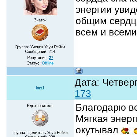
энергии увид
общим сердц
Знаток
всем и всеми
Группа: Ученик Усуи Рейки
Сообщений:
214
Репутация:
27
Статус:
Offline
Дата: Четверг
kas1
173
Благодарю вс
Вдохновитель
Мягкая энерг
окутывал
Группа: Целитель Усуи Рейки