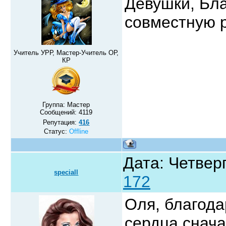
Девушки, Бла
совместную 
Учитель УРР, Мастер-Учитель ОР,
КР
Группа: Мастер
Сообщений:
4119
Репутация:
416
Статус:
Offline
Дата: Четверг
speciall
172
Оля, благод
сердца снача