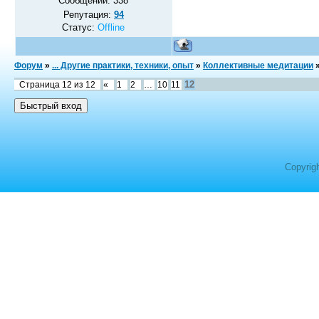
Сообщений:
338
Репутация:
94
Статус:
Offline
Форум
»
... Другие практики, техники, опыт
»
Коллективные медитации
12
Страница
12
из
12
«
1
2
…
10
11
Copyrig