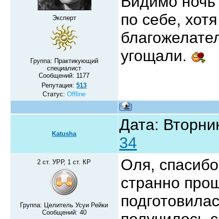
Видимо ночь 
по себе, хот
Эксперт
благожелател
угощали.
Группа: Практикующий
специалист
Сообщений:
1177
Репутация:
513
Статус:
Offline
Дата: Вторник
Katusha
34
Оля, спасибо
2 ст. УРР, 1 ст. КР
странно прош
подготовилас
Группа: Целитель Усуи Рейки
Сообщений:
40
получилось с