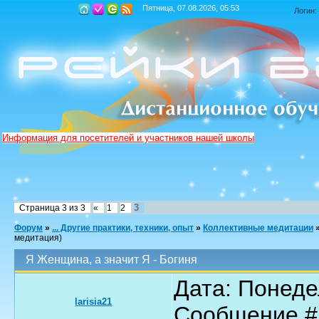
Пятница, 07.08.2026, 05:53
Логин:
Информация для посетителей и участников нашей школы
3
Страница
3
из
3
«
1
2
Форум
»
... Другие практики, техники, опыт
»
Коллективные медитации
медитация)
Я Женщина, а значит Я - Богиня
Дата: Понедел
larisia21
Сообщение 