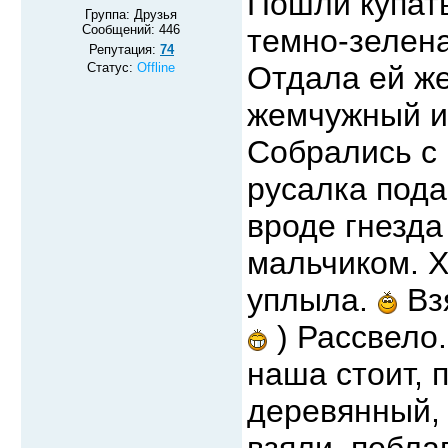
Пошли купать
Группа: Друзья
Сообщений:
446
темно-зелена
Репутация:
74
Статус:
Offline
Отдала ей ж
жемчужный и 
Собрались с 
русалка пода
вроде гнезда
мальчиком. Х
уплыла.
Вз
) Рассвело
наша стоит, 
деревянный, 
взяли, побла