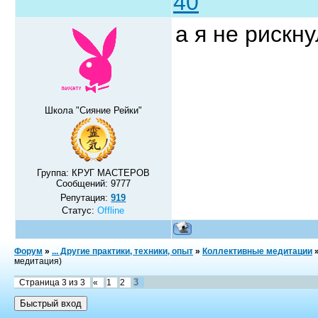
40
а я не рискну
Школа "Сияние Рейки"
Группа: КРУГ МАСТЕРОВ
Сообщений:
9777
Репутация:
919
Статус:
Offline
Форум
»
... Другие практики, техники, опыт
»
Коллективные медитации
медитация)
3
Страница
3
из
3
«
1
2