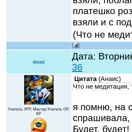
платешко роз
взяли и с по
(Что не меди
Дата: Вторник
devaol
36
Цитата
(
Анаис
)
Что не медитация, 
я помню, на 
Учитель УРР, Мастер-Учитель ОР,
КР
спрашивала, 
Будет, будет