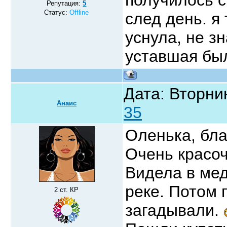
Репутация:
5
Статус:
Offline
след день. я
уснула, не з
уставшая бы
Дата: Вторник
Анаис
35
Оленька, бл
Очень красо
Видела в мед
реке. Потом 
2 ст. КР
загадывали.