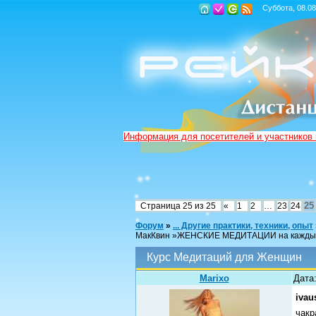
Суббота, 08.08
Информация для посетителей и участников
25
Страница
25
из
25
«
1
2
…
23
24
Форум
»
... Другие практики, техники, опыт
МакКвин »ЖЕНСКИЕ МЕДИТАЦИИ на каждый 
Курс Медитаций для Женщин
Marixo
Дата
ivau
чакр