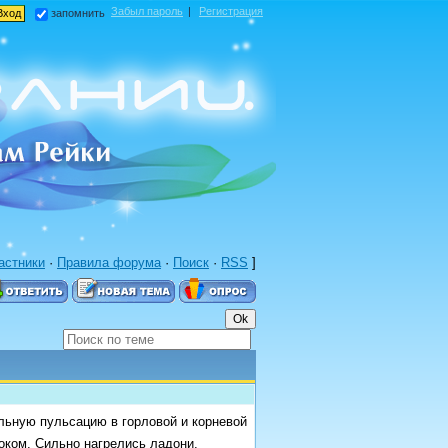
Забыл пароль
|
Регистрация
запомнить
астники
·
Правила форума
·
Поиск
·
RSS
]
и
ьную пульсацию в горловой и корневой
оком. Сильно нагрелись ладони.