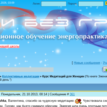
.2026, 03:09
Логин:
Пароль:
 нашей школы
[
Новые сообщения
·
Уч
»
Коллективные медитации
»
Курс Медитаций для Женщин
(По книге Эжен
день ")
: Понедельник, 21.10.2013, 00:14 | Сообщение #
361
shka
, Валентина, спасибо за чудесную медитацию
Чувствовала сил
ах. Голову, как будто сжимало обручем. Энергия шла очень плотным пот