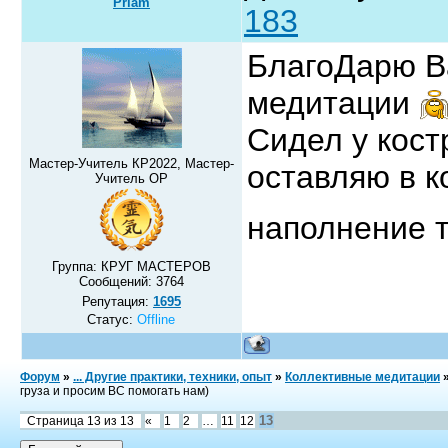
Priam
183
БлагоДарю В
медитации
Сидел у кост
Мастер-Учитель КР2022, Мастер-
оставляю в к
Учитель ОР
наполнение 
Группа: КРУГ МАСТЕРОВ
Сообщений:
3764
Репутация:
1695
Статус:
Offline
Форум
»
... Другие практики, техники, опыт
»
Коллективные медитации
груза и просим ВС помогать нам)
13
Страница
13
из
13
«
1
2
…
11
12