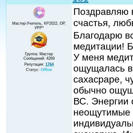
Поздравляю в
счастья, люб
Мастер-Учитель, КР2022, ОР,
УРР*
Благодарю вс
медитации! 
Группа: Мастер
У меня медит
Сообщений:
4269
Репутация:
1764
ощущалась в
Статус:
Offline
сахасраре, ч
обычно ощущ
ВС. Энергии 
неощутимые 
индивидуаль