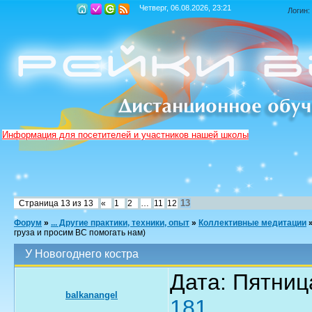
Четверг, 06.08.2026, 23:21
Логин:
Информация для посетителей и участников нашей школы
13
Страница
13
из
13
«
1
2
…
11
12
Форум
»
... Другие практики, техники, опыт
»
Коллективные медитации
груза и просим ВС помогать нам)
У Новогоднего костра
Дата: Пятниц
balkanangel
181