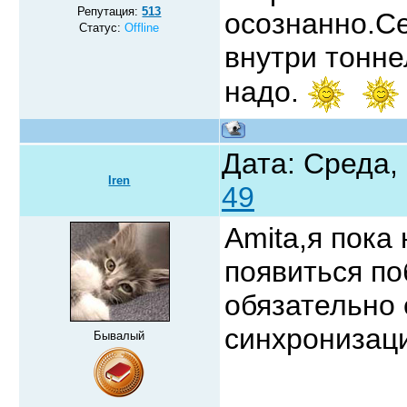
Репутация:
513
осознанно.Се
Статус:
Offline
внутри тонне
надо.
Дата: Среда,
Iren
49
Amita,я пока
появиться по
обязательно 
синхронизац
Бывалый