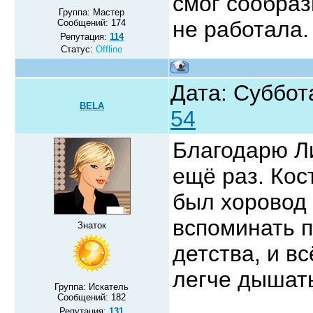
смог сообраз
Группа: Мастер
не работала.
Сообщений:
174
Репутация:
114
Статус:
Offline
Дата: Суббота
BELA
54
Благодарю Ли
ещё раз. Кос
был хоровод 
вспоминать п
Знаток
детства, и в
легче дышат
Группа: Искатель
Сообщений:
182
Репутация:
131