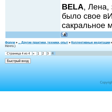
BELA
, Лена,
было свое вИ
сакральное 
Форум
»
... Другие практики, техники, опыт
»
Коллективные медитации
Нечто.)
4
Страница
4
из
4
«
1
2
3
Copyrig