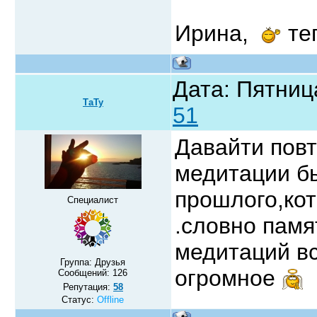
Ирина,
те
Дата: Пятниц
ТаТу
51
Давайти пов
медитации б
прошлого,кот
Специалист
.словно памя
медитаций вс
Группа: Друзья
огромное
Сообщений:
126
Репутация:
58
Статус:
Offline