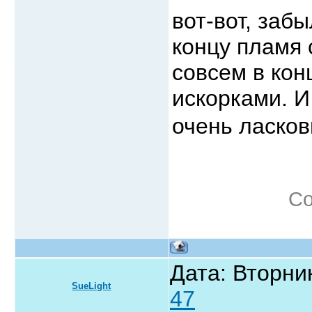
вот-вот, забы
концу пламя 
совсем в кон
искорками. И
очень ласко
Со
Дата: Вторник
SueLight
47