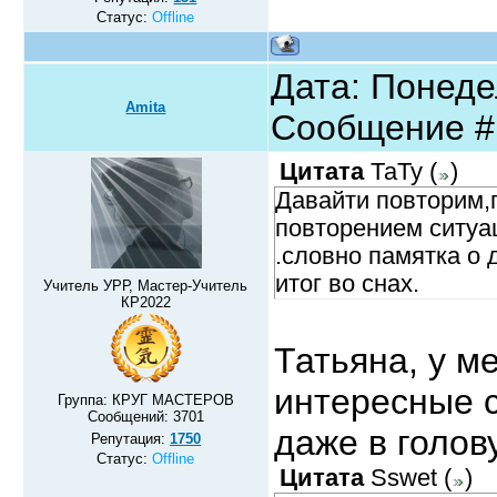
Статус:
Offline
Дата: Понедел
Amita
Сообщение 
Цитата
ТаТу
(
)
Давайти повторим,
повторением ситуа
.словно памятка о 
итог во снах.
Учитель УРР, Мастер-Учитель
КР2022
Татьяна, у м
интересные с
Группа: КРУГ МАСТЕРОВ
Сообщений:
3701
даже в голов
Репутация:
1750
Статус:
Offline
Цитата
Sswet
(
)