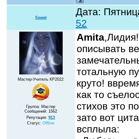
Дата: Пятниц
Sswet
52
Amita
,Лидия
описывать ве
замечательны
тотальную п
Мастер-Учитель КР2022
круто! вврем
как то съелос
стихов это п
Группа: Мастер
Сообщений:
1562
зато вот цит
Репутация:
913
Статус:
Offline
всплыла: