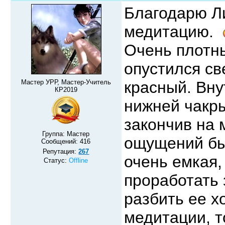
Благодарю Ли
медитацию.
Очень плотны
опустился св
Мастер УРР, Мастер-Учитель
красный. Вну
КР2019
нижней чакры
закончив на
Группа: Мастер
ощущений бы
Сообщений:
416
Репутация:
267
очень емкая,
Статус:
Offline
проработать 
разбить ее х
медитации, т