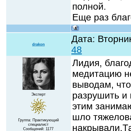
полной.
Еще раз бла
Дата: Вторник
drakon
48
Лидия, благо
медитацию не
выводам, что
разрушить и 
Эксперт
этим занимаю
шло тяжелов
Группа: Практикующий
специалист
накрывали.Т
Сообщений:
1177