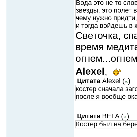
Вода это не то слов
звезды, это полет 
чему нужно придти,
и тогда войдешь в 
Светочка, сп
время медита
огнем...огнем
Alexel
,
Цитата
Alexel
(
)
костер сначала заг
после я вообще ока
Цитата
BELA
(
)
Костёр был на бере