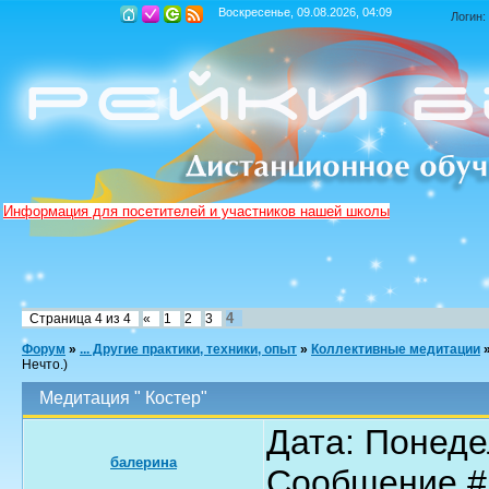
Воскресенье, 09.08.2026, 04:09
Логин:
Информация для посетителей и участников нашей школы
4
Страница
4
из
4
«
1
2
3
Форум
»
... Другие практики, техники, опыт
»
Коллективные медитации
Нечто.)
Медитация " Костер"
Дата: Понедел
балерина
Сообщение 