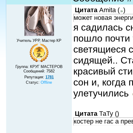
Цитата
Amita
(
)
может новая энерг
я садилась с
пошло почти 
Учитель УРР, Мастер КР
светящиеся с
сидящей.. С
Группа: КРУГ МАСТЕРОВ
красивый сти
Сообщений:
7582
Репутация:
1781
сон и, когда
Статус:
Offline
улетучились
Цитата
ТаТу
(
)
костер не гас а пр