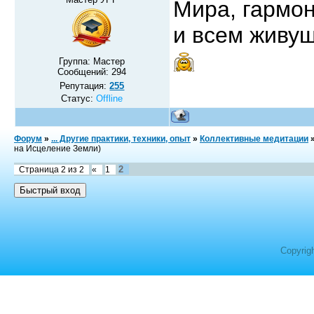
Мира, гармо
и всем живущ
Группа: Мастер
Сообщений:
294
Репутация:
255
Статус:
Offline
Форум
»
... Другие практики, техники, опыт
»
Коллективные медитации
на Исцеление Земли)
2
Страница
2
из
2
«
1
Copyrig