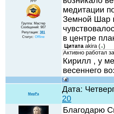
возникало ве
УРР
медитации по
Земной Шар 
Группа: Мастер
чувствовалос
Сообщений:
907
Репутация:
381
в центре пла
Статус:
Offline
Цитата
akira
(
)
Активно работал з
Кирилл , у м
весеннего во
Дата: Четверг
МирРа
20
Благодарю Св