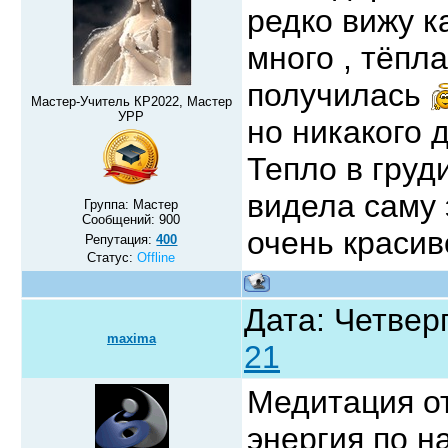
редко вижу к
много , тёпл
получилась
Мастер-Учитель КР2022, Мастер
УРР
но никакого 
Тепло в груд
видела саму 
Группа: Мастер
Сообщений:
900
очень краси
Репутация:
400
Статус:
Offline
Дата: Четверг
maxima
21
Медитация о
энергия по 