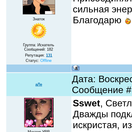
сильная энер
Благодарю
Знаток
Группа: Искатель
Сообщений:
182
Репутация:
131
Статус:
Offline
Дата: Воскрес
аЛе
Сообщение 
Sswet
, Свет
Дважды подк
искристая, и
Мастер УРР