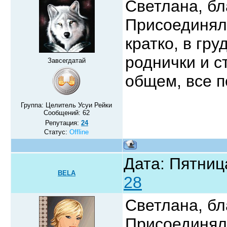
Светлана, бл
Присоединялс
кратко, в гр
роднички и с
Завсегдатай
общем, все 
Группа: Целитель Усуи Рейки
Сообщений:
62
Репутация:
24
Статус:
Offline
Дата: Пятниц
BELA
28
Светлана, бл
Присоединял