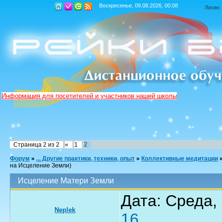
Воскресенье, 09.08.2026, 00:08
Логин:
Информация для посетителей и участников нашей школы
2
Страница
2
из
2
«
1
Форум
»
... Другие практики, техники, опыт
»
Коллективные медитации
на Исцеление Земли)
Исцеление Матери Земли
Дата: Среда, 
Neplek
16