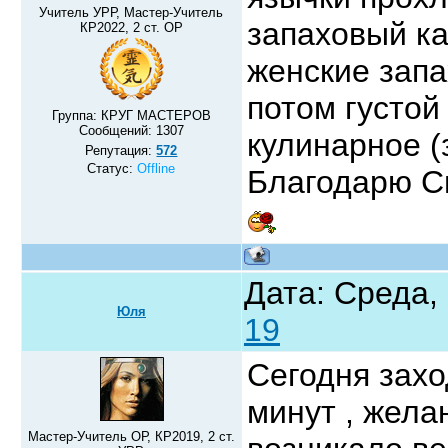
Учитель УРР, Мастер-Учитель
запаховый к
КР2022, 2 ст. ОР
женские запа
потом густой
Группа: КРУГ МАСТЕРОВ
Сообщений:
1307
кулинарное (
Репутация:
572
Статус:
Offline
Благодарю С
Дата: Среда,
Юля
19
Сегодня захо
минут , жел
Мастер-Учитель ОР, КР2019, 2 ст.