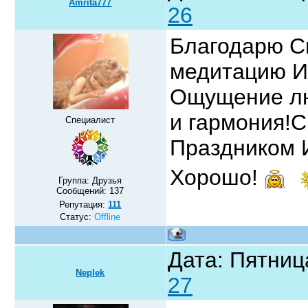
Amrita777
26
Благодарю С
медитацию И
Ощущение лю
и гармония!С
Специалист
Праздником 
Хорошо!
Группа: Друзья
Сообщений:
137
Репутация:
111
Статус:
Offline
Дата: Пятниц
Neplek
27