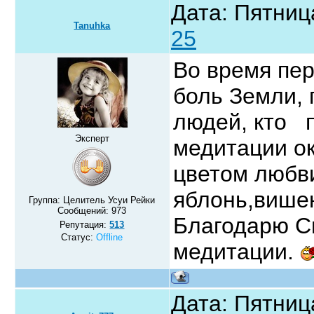
Дата: Пятниц
Tanuhka
25
Во время пе
боль Земли, 
людей, кто п
Эксперт
медитации о
цветом любв
яблонь,вишен
Группа: Целитель Усуи Рейки
Сообщений:
973
Благодарю Св
Репутация:
513
Статус:
Offline
медитации.
Дата: Пятниц