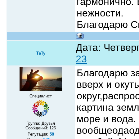
гармонично.
нежности.
Благодарю Св
Дата: Четверг
ТаТу
23
Благодарю з
вверх и окут
округ,распро
Специалист
картина земл
море и вода.
Группа: Друзья
вообщеодаодя
Сообщений:
126
Репутация:
58