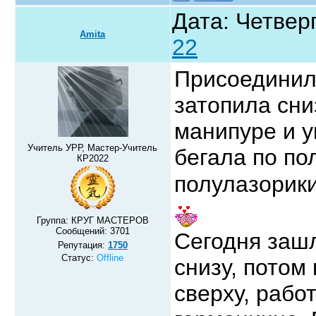
Дата: Четверг
Amita
22
Присоединила
затопила сни
манипуре и у
Учитель УРР, Мастер-Учитель
бегала по по
КР2022
полулазорики
Группа: КРУГ МАСТЕРОВ
Сообщений:
3701
Сегодня зашл
Репутация:
1750
Статус:
Offline
снизу, потом
сверху, рабо