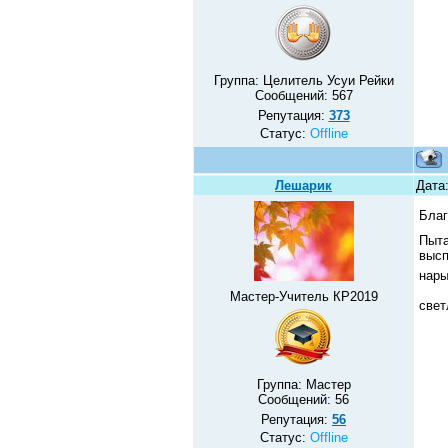
Группа: Целитель Усуи Рейки
Сообщений:
567
Репутация:
373
Статус:
Offline
Лешарик
Дата:
Благ
Пыта
высп
нары
Мастер-Учитель КР2019
све
Группа: Мастер
Сообщений:
56
Репутация:
56
Статус:
Offline