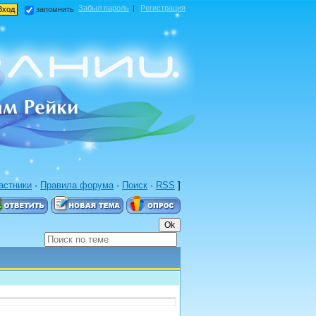
Забыл пароль
|
Регистрация
запомнить
астники
·
Правила форума
·
Поиск
·
RSS
]