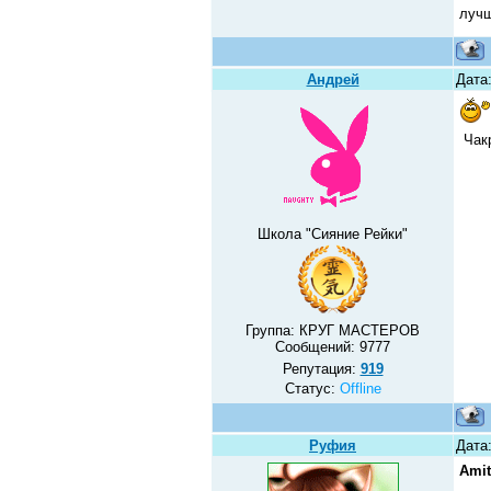
лучш
Андрей
Дата:
Чакр
Школа "Сияние Рейки"
Группа: КРУГ МАСТЕРОВ
Сообщений:
9777
Репутация:
919
Статус:
Offline
Руфия
Дата:
Amit