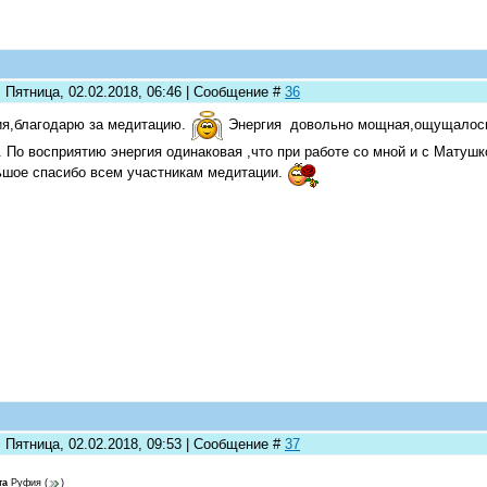
 Пятница, 02.02.2018, 06:46 | Сообщение #
36
я,благодарю за медитацию.
Энергия довольно мощная,ощущалось 
. По восприятию энергия одинаковая ,что при работе со мной и с Матуш
шое спасибо всем участникам медитации.
 Пятница, 02.02.2018, 09:53 | Сообщение #
37
та
Руфия
(
)