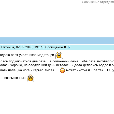
Сообщение отредакт
 Пятница, 02.02.2018, 19:14 | Сообщение #
39
одарю всех участников медитации
лась подключаться два раза... в положении лежа... оба раза вырубало с
алась хорошо, на следующий день всталось и дела делались бодро и эне
вать палец на ноге и гербес вылез...
может чистка и шла так... Ощ
тло-возвышенные