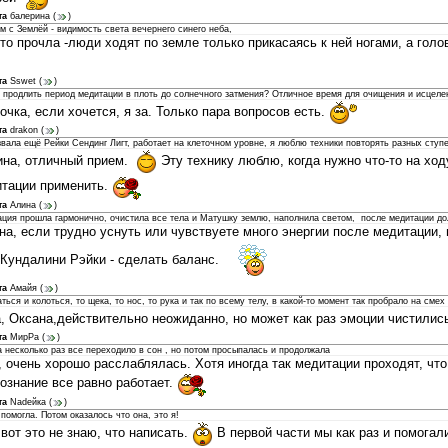
та
балерина
(
)
м с Землёй - видимость света вечернего синего неба,
то прочла -люди ходят по земле только прикасаясь к ней ногами, а голо
та
Sswet
(
)
 продлить период медитации в плоть до солнечного затмения? Отличное время для очищения и исцеле
очка, если хочется, я за. Только пара вопросов есть.
та
drakon
(
)
вала ещё Рейки Сендинг Лигт, работает на клеточном уровне, я люблю техники повторять разных ступ
на, отличный прием.
Эту технику люблю, когда нужно что-то на ход
тации применить.
та
Алина
(
)
ация прошла гармонично, очистила все тела и Матушку землю, наполнила светом, после медитации дол
на, если трудно уснуть или чувствуете много энергии после медитации,
 Кундалини Рэйки - сделать баланс.
та
Амайя
(
)
ться и колоться, то щека, то нос, то рука и так по всему телу, в какой-то момент так пробрало на смех
, Оксана,действительно неожиданно, но может как раз эмоции чистились,
та
МирРа
(
)
 несколько раз все переходило в сон , но потом просыпалась и продолжала
 очень хорошо расслаблялась. Хотя иногда так медитации проходят, чт
ознание все равно работает.
та
Nadeйка
(
)
 помогла. Потом оказалось что она, это я!
 вот это не знаю, что написать.
В первой части мы как раз и помогали 