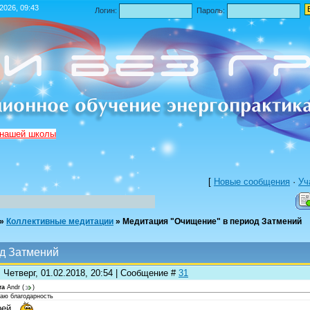
.2026, 09:43
Логин:
Пароль:
 нашей школы
[
Новые сообщения
·
Уч
»
Коллективные медитации
»
Медитация "Очищение" в период Затмений
д Затмений
 Четверг, 01.02.2018, 20:54 | Сообщение #
31
та
Andr
(
)
аю благодарность
рей