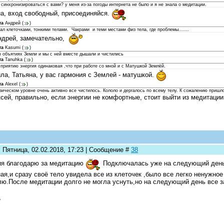
синхронизироваться с вами? у меня из-за погоды интернета не было и я не знала о медитации.
а, вход свободный, присоединяйся.
та
Андрей
(
)
л клеточками, тонкими телами. Чакрами и теми местами физ тела, где проблемы.......
рей, замечательно,
та
Kasumi
(
)
в объятиях Земли и мы с ней вместе дышали и чистились
та
Tanuhka
(
)
приятию энергия одинаковая ,что при работе со мной и с Матушкой Землёй.
ла, Татьяна, у вас гармония с Землей - матушкой.
та
Alexel
(
)
зическом уровне очень активно все чистилось. Кололо и дергалось по всему телу. К сожалению пришл
сей, правильно, если энергии не комфортные, стоит выйти из медитации
 Пятница, 02.02.2018, 17:23 | Сообщение #
38
я благодарю за медитацию
Подключалась уже на следующий день,
ая,и сразу своё тело увидела все из клеточек ,было все легко ненужн
ю.После медитации долго не могла уснуть,но на следующий день все 