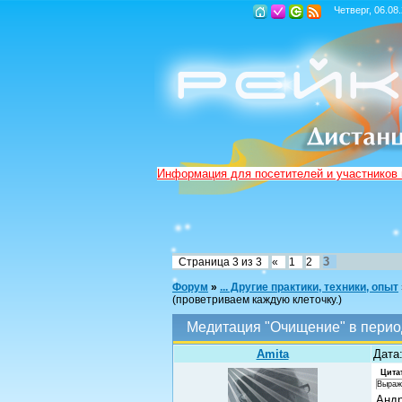
Четверг, 06.08
Информация для посетителей и участников
3
Страница
3
из
3
«
1
2
Форум
»
... Другие практики, техники, опыт
(проветриваем каждую клеточку.)
Медитация "Очищение" в перио
Amita
Дата:
Цита
Выраж
Анд