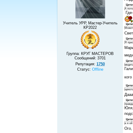
Цита
А пото
Где-
Учитель УРР, Мастер-Учитель
Цита
КР2022
Может
Свет
Цита
Я приз
Мари
Группа: КРУГ МАСТЕРОВ
меди
Сообщений:
3701
Цита
Репутация:
1750
медит
Гали
Статус:
Offline
кого
Цита
щекота
Дааа
Цита
правда
Юля,
подс
Цита
и я ей
Ого,