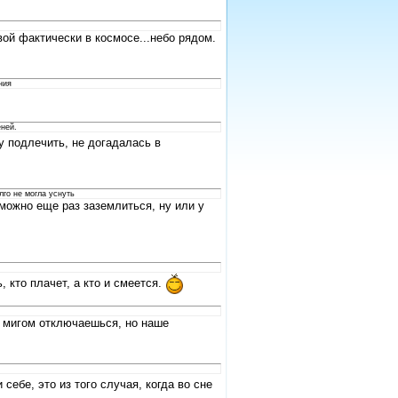
вой фактически в космосе...небо рядом.
ния
еней.
у подлечить, не догадалась в
го не могла уснуть
 можно еще раз заземлиться, ну или у
 кто плачет, а кто и смеется.
о мигом отключаешься, но наше
себе, это из того случая, когда во сне