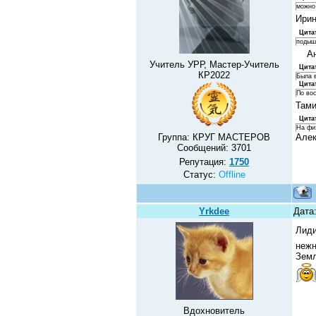
можно 
Ирин
Цита
подыша
Анд
Учитель УРР, Мастер-Учитель
Цита
КР2022
Была 
Цита
По вос
Тами
Цита
На фи
Группа: КРУГ МАСТЕРОВ
Алек
Сообщений:
3701
Репутация:
1750
Статус:
Offline
Yrkdee
Дата:
Лиди
нежн
Земл
Вдохновитель