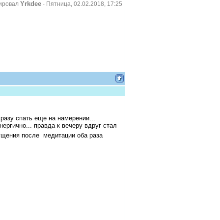
Yrkdee
ировал
-
Пятница, 02.02.2018, 17:25
разу спать еще на намерении...
ргично... правда к вечеру вдруг стал
ущения после медитации оба раза