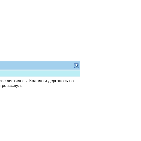
все чистилось. Кололо и дергалось по
тро заснул.