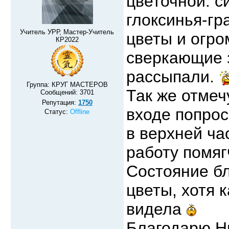
цветочной: с
глоксинья-гр
Учитель УРР, Мастер-Учитель
цветы и огро
КР2022
сверкающие з
рассыпали.
Группа: КРУГ МАСТЕРОВ
Так же отмеч
Сообщений:
3701
Репутация:
1750
входе попро
Статус:
Offline
в верхней ча
работу помяг
Состояние бл
цветы, хотя 
видела
Благодарю Ни