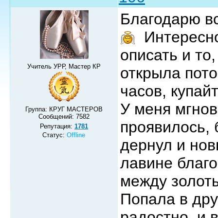
Благодарю вс
Интересно 
описать и то,
Учитель УРР, Мастер КР
открыла пото
часов, купайт
У меня мгнов
Группа: КРУГ МАСТЕРОВ
Сообщений:
7582
проявилось, 
Репутация:
1781
Статус:
Offline
дернул и нов
лавине благо
между золот
Попала в дру
радостно, и 