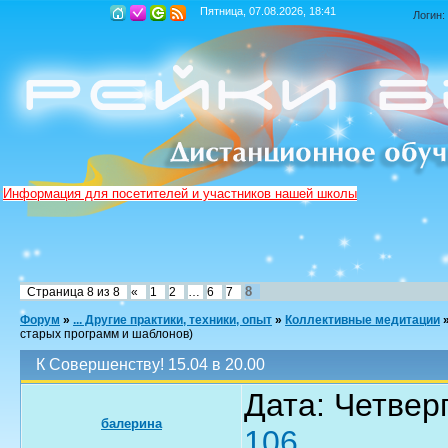
Пятница, 07.08.2026, 18:41
Логин:
Информация для посетителей и участников нашей школы
8
Страница
8
из
8
«
1
2
…
6
7
Форум
»
... Другие практики, техники, опыт
»
Коллективные медитации
старых программ и шаблонов)
К Совершенству! 15.04 в 20.00
Дата: Четверг
балерина
106