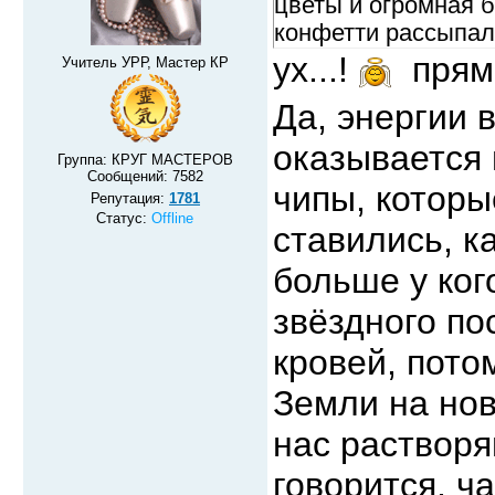
цветы и огромная б
конфетти рассыпа
ух...!
прям 
Учитель УРР, Мастер КР
Да, энергии 
оказывается 
Группа: КРУГ МАСТЕРОВ
Сообщений:
7582
чипы, которы
Репутация:
1781
Статус:
Offline
ставились, к
больше у ког
звёздного по
кровей, пото
Земли на нов
нас растворя
говорится, ч