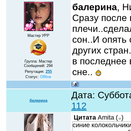
балерина
, 
Сразу после 
плечи..сдела
Мастер УРР
сон..И опять
других стран
в последнее 
Группа: Мастер
Сообщений:
294
сне..
Репутация:
255
Статус:
Offline
Дата: Суббот
балерина
112
Цитата
Amita
(
)
синие колокольчики