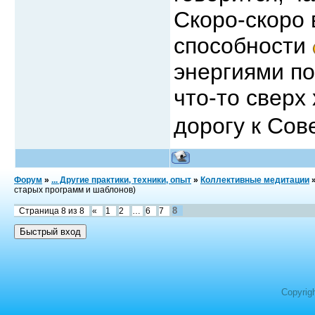
Скоро-скоро
способности
энергиями по
что-то сверх
дорогу к Сов
Форум
»
... Другие практики, техники, опыт
»
Коллективные медитации
старых программ и шаблонов)
8
Страница
8
из
8
«
1
2
…
6
7
Copyrig