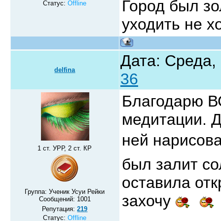
Город был з
Статус:
Offline
уходить не х
Дата: Среда,
delfina
36
Благодарю ВС
медитации. Д
ней нарисова
1 ст. УРР, 2 ст. КР
был залит со
оставила отк
Группа: Ученик Усуи Рейки
захочу
Сообщений:
1001
Репутация:
219
Статус:
Offline