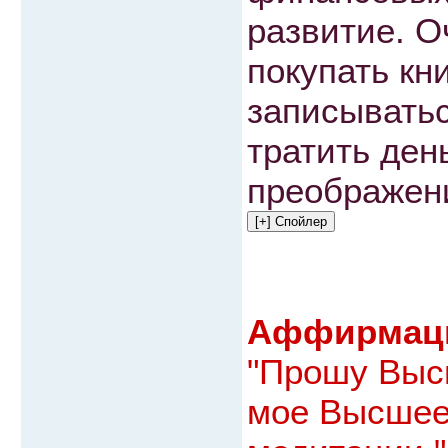
развитие. О
покупать кн
записыватьс
тратить ден
преображен
Аффирмаци
"Прошу Выс
мое Высшее