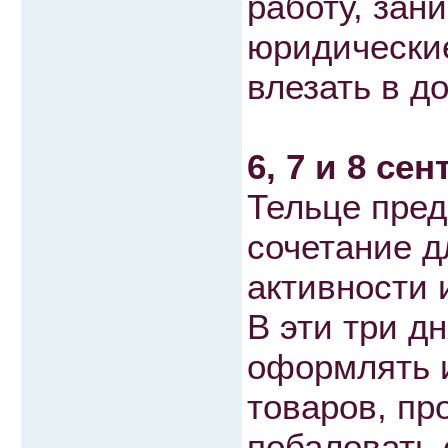
работу, зан
юридически
влезать в до
6, 7 и 8 сен
Тельце пред
сочетание д
активности 
В эти три д
оформлять и
товаров, пр
побаловать 