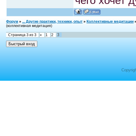
чего хочет 
Форум
»
... Другие практики, техники, опыт
»
Коллективные медитации
(коллективная медитация)
3
Страница
3
из
3
«
1
2
Copyrig