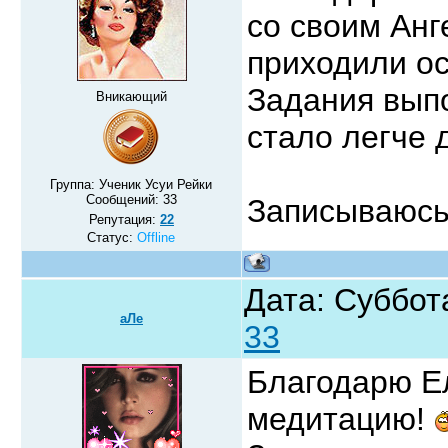
со своим Анг
приходили ос
Задания вып
Вникающий
стало легче 
Группа: Ученик Усуи Рейки
Сообщений:
33
Записываюсь
Репутация:
22
Статус:
Offline
Дата: Суббот
аЛе
33
Благодарю Ел
медитацию!