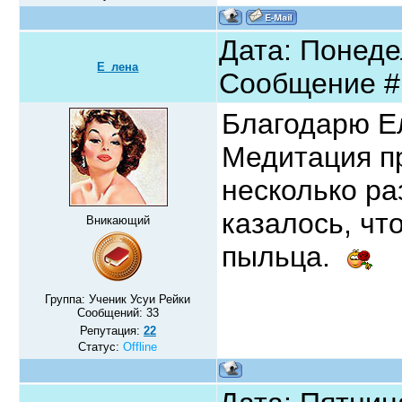
Дата: Понедел
Е_лена
Сообщение 
Благодарю Ел
Медитация пр
несколько ра
казалось, чт
Вникающий
пыльца.
Группа: Ученик Усуи Рейки
Сообщений:
33
Репутация:
22
Статус:
Offline