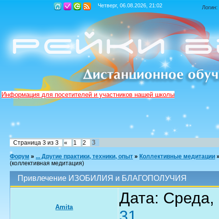
Четверг, 06.08.2026, 21:02
Логин:
Информация для посетителей и участников нашей школы
3
Страница
3
из
3
«
1
2
Форум
»
... Другие практики, техники, опыт
»
Коллективные медитации
(коллективная медитация)
Привлечение ИЗОБИЛИЯ и БЛАГОПОЛУЧИЯ
Дата: Среда,
Amita
31