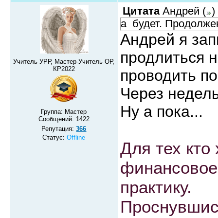
Цитата
Андрей
(
)
а будет. Продолже
Андрей я зап
продлиться н
Учитель УРР, Мастер-Учитель ОР,
КР2022
проводить по
Через недел
Ну а пока...
Группа: Мастер
Сообщений:
1422
Репутация:
366
Статус:
Offline
Для тех кто
финансовое
практику.
Проснувшись