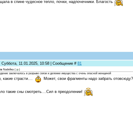
ала в спине чудесное тепло, почки, надпочечники. Благость
 Суббота, 11.01.2025, 10:58 | Сообщение #
81
та
Nadeйка
(
)
ждение заключалось в разрыве связи и дележке имущества с очень опасной женщиной
, какие страсти....
Может, свои фрагменты надо забрать отовсюду?
ло такие сны смотреть....Сил в преодолении!