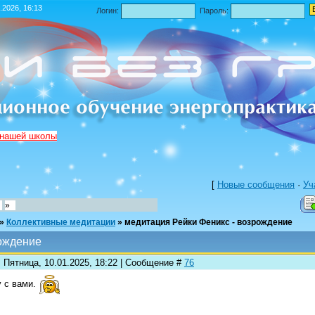
.2026, 16:13
Логин:
Пароль:
 нашей школы
[
Новые сообщения
·
Уч
»
»
Коллективные медитации
»
медитация Рейки Феникс - возрождение
рождение
 Пятница, 10.01.2025, 18:22 | Сообщение #
76
 с вами.