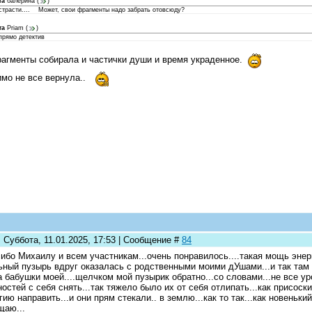
та
балерина
(
)
 страсти.... Может, свои фрагменты надо забрать отовсюду?
та
Priam
(
)
прямо детектив
агменты собирала и частички души и время украденное.
мо не все вернула..
 Суббота, 11.01.2025, 17:53 | Сообщение #
84
ибо Михаилу и всем участникам...очень понравилось....такая мощь энерги
ный пузырь вдруг оказалась с родственными моими дУшами...и так там х
 бабушки моей....щелчком мой пузырик обратно...со словами...не все ур
остей с себя снять...так тяжело было их от себя отлипать...как присоски
гию направить...и они прям стекали.. в землю...как то так...как новеньки
аю...