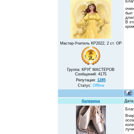
Благ
очен
был 
длил
В эт
кром
Мастер-Учитель КР2022, 2 ст. ОР
Группа: КРУГ МАСТЕРОВ
Сообщений:
4175
Репутация:
1285
Статус:
Offline
балерина
Дата:
Благ
Вчер
осоз
коле
луче