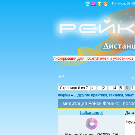
Пятница, 07.08
Информация для посетителей и участников
6
Страница
6
из
7
«
1
2
…
4
5
7
Форум
»
... Другие практики, техники, опыт
медитация Рейки Феникс - воз
balkanangel
Дата:
Буду
Мастер-Учитель, КР2022, ОР,