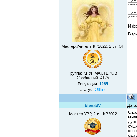
Цита
какие
Цита
у вас 
И фр
Види
Мастер-Учитель КР2022, 2 ст. ОР
Группа: КРУГ МАСТЕРОВ
Сообщений:
4175
Репутация:
1285
Статус:
Offline
ElenaBV
Дата:
Спас
Мастер УРР, 2 ст. КР2022
мыль
душа
сущн
энер
ощущ