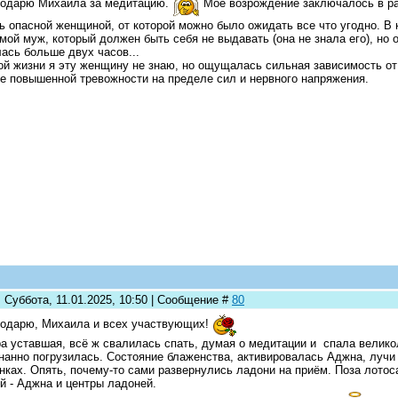
одарю Михаила за медитацию.
Мое возрождение заключалось в ра
ь опасной женщиной, от которой можно было ожидать все что угодно. В
мой муж, который должен быть себя не выдавать (она не знала его), но 
ась больше двух часов...
ой жизни я эту женщину не знаю, но ощущалась сильная зависимость от
е повышенной тревожности на пределе сил и нервного напряжения.
 Суббота, 11.01.2025, 10:50 | Сообщение #
80
одарю, Михаила и всех участвующих!
а уставшая, всё ж свалилась спать, думая о медитации и спала велико
нанно погрузилась. Состояние блаженства, активировалась Аджна, лучи
нках. Опять, почему-то сами развернулись ладони на приём. Поза лотос
й - Аджна и центры ладоней.