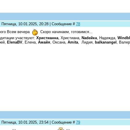
 Пятница, 10.01.2025, 20:28 | Сообщение #
78
ого Всем вечера
Скоро начинаем, готовимся...
дитации участвуют:
Христианна
, Христиана,
Nadeйка
, Надежда,
Windb
рей,
ElenaBV
, Елена,
Амайя
, Оксана,
Amita
, Лидия,
balkanangel
, Вале
 Пятница, 10.01.2025, 23:54 | Сообщение #
79