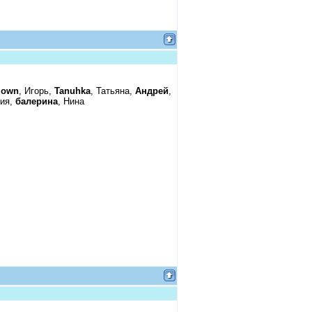
lown
, Игорь,
Tanuhka
, Татьяна,
Андрей
,
рия,
балерина
, Нина