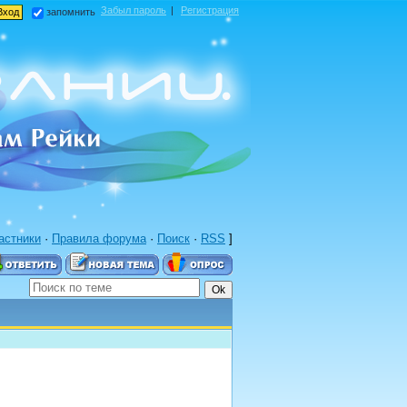
Забыл пароль
|
Регистрация
запомнить
астники
·
Правила форума
·
Поиск
·
RSS
]