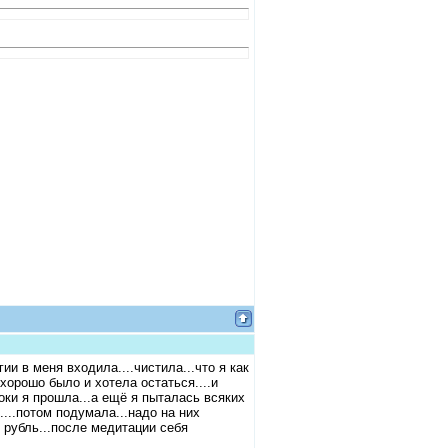
и в меня входила....чистила...что я как
орошо было и хотела остаться....и
оки я прошла...а ещё я пыталась всяких
....потом подумала...надо на них
й рубль...после медитации себя