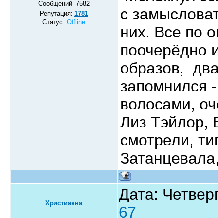
Сообщений:
7582
с замыслова
Репутация:
1781
Статус:
Offline
них. Все по 
поочерёдно и
образов, два
запомнился 
волосами, оч
Лиз Тэйлор, 
смотрели, ти
Затанцевала,
Дата: Четверг
Христианна
67