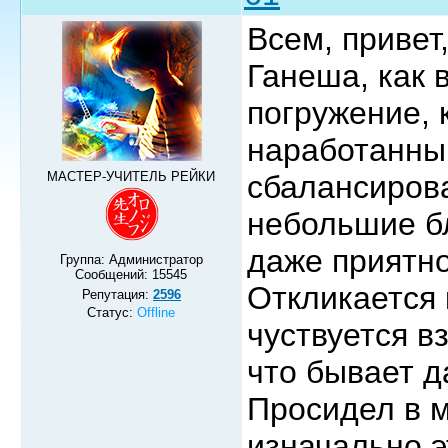
Всем, привет
Ганеша, как 
погружение, 
наработанны
МАСТЕР-УЧИТЕЛЬ РЕЙКИ
сбалансирова
небольшие бл
даже приятн
Группа: Администратор
Сообщений:
15545
Откликается 
Репутация:
2596
Статус:
Offline
чуствуется в
что бывает д
Просидел в м
изначально 