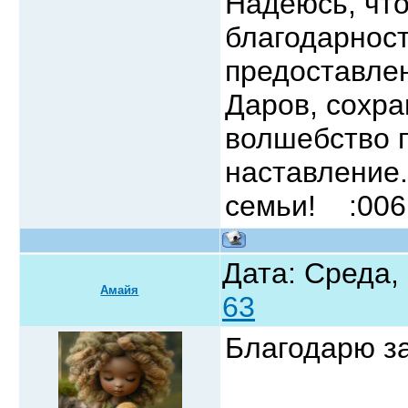
Надеюсь, что
благодарност
предоставле
Даров, сохра
волшебство п
наставление
семьи! :006
Дата: Среда, 
Амайя
63
Благодарю з