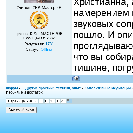
Христианна, 
Учитель УРР, Мастер КР
намерением 
звуковых соп
пошло. И опи
Группа: КРУГ МАСТЕРОВ
Сообщений:
7582
проглядываю
Репутация:
1781
Статус:
Offline
что вы соби
тишине, погр
Форум
»
... Другие практики, техники, опыт
»
Коллективные медитации
Изобилие и Достаток)
5
Страница
5
из
5
«
1
2
3
4