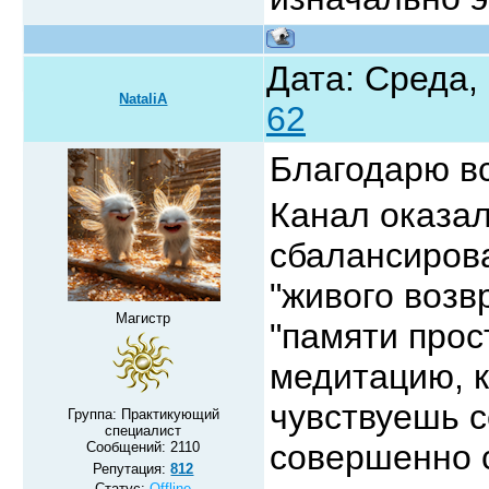
Дата: Среда, 
NataliA
62
Благодарю в
Канал оказал
сбалансиров
"живого возв
Магистр
"памяти прос
медитацию, к
чувствуешь 
Группа: Практикующий
специалист
совершенно 
Сообщений:
2110
Репутация:
812
Статус:
Offline