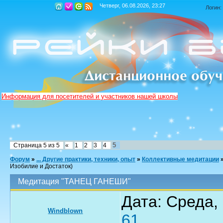
Четверг, 06.08.2026, 23:27
Логин:
Информация для посетителей и участников нашей школы
5
Страница
5
из
5
«
1
2
3
4
Форум
»
... Другие практики, техники, опыт
»
Коллективные медитации
Изобилие и Достаток)
Медитация "ТАНЕЦ ГАНЕШИ"
Дата: Среда, 
Windblown
61