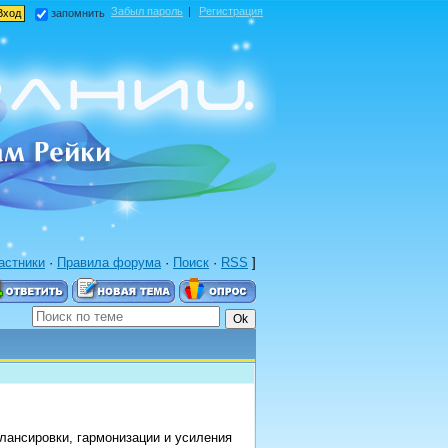
Забыл пароль
|
Регистрация
запомнить
астники
·
Правила форума
·
Поиск
·
RSS
]
ансировки, гармонизации и усиления