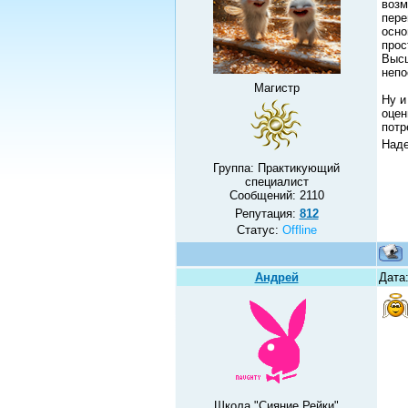
возм
пере
осно
прос
Высш
непо
Магистр
Ну и
оцен
потр
Наде
Группа: Практикующий
специалист
Сообщений:
2110
Репутация:
812
Статус:
Offline
Андрей
Дата
Школа "Сияние Рейки"