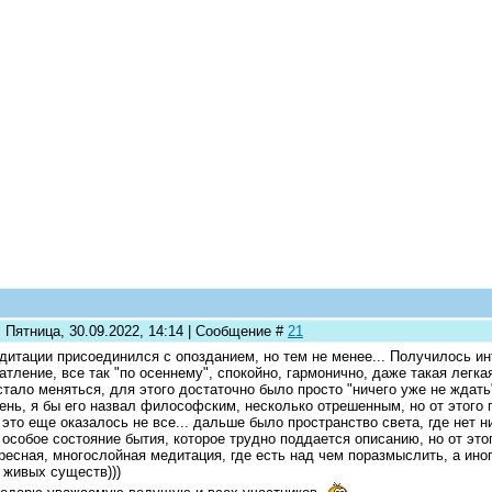
 Пятница, 30.09.2022, 14:14 | Сообщение #
21
дитации присоединился с опозданием, но тем не менее... Получилось ин
атление, все так "по осеннему", спокойно, гармонично, даже такая легка
стало меняться, для этого достаточно было просто "ничего уже не ждат
ень, я бы его назвал философским, несколько отрешенным, но от этого 
 это еще оказалось не все... дальше было пространство света, где нет н
 особое состояние бытия, которое трудно поддается описанию, но от это
ресная, многослойная медитация, где есть над чем поразмыслить, а иногд
 живых существ)))