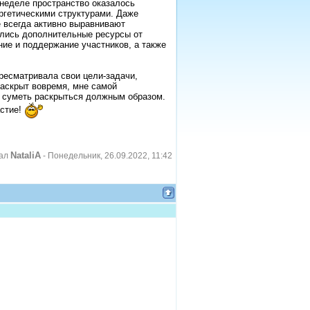
 неделе пространство оказалось
гетическими структурами. Даже
 всегда активно выравнивают
ались дополнительные ресурсы от
ие и поддержание участников, а также
ересматривала свои цели-задачи,
раскрыт вовремя, мне самой
и суметь раскрыться должным образом.
астие!
NataliA
вал
-
Понедельник, 26.09.2022, 11:42