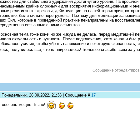
ожностей для стабильного удержания достигнутого уровня. На прошлой
насыщенным крайне сложными для восприятия информационными и энер
вные религиозные эгрегоры, действующие на нашей территории, которые
транство, были сильно перегружены. Поэтому для медитации запрашив
их Сил, которые в проведенной практике пенаправлены на восстановлен
средственно связанных с ними сегментов.
 основная тема тоже конечно же никуда не делась, перед медитацией п
ивала актуальность и нужность. После подключения, хотя канал и был 
ебовалось усилие, чтобы убрать напряжение и некоторую скованность, 
юсь, получилось все, что планировалось! Большое спасибо всем за уч
Сообщение отредактиро
: Понедельник, 26.09.2022, 21:38 | Сообщение #
17
ооочень мощно. Было!