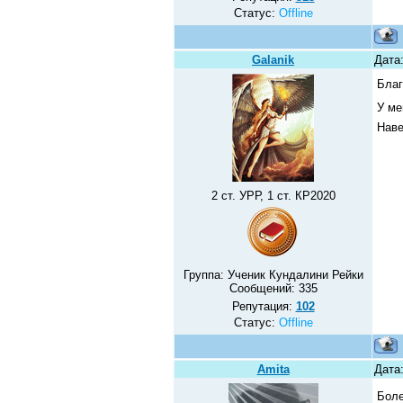
Статус:
Offline
Galanik
Дата:
Благ
У ме
Наве
2 ст. УРР, 1 ст. КР2020
Группа: Ученик Кундалини Рейки
Сообщений:
335
Репутация:
102
Статус:
Offline
Amita
Дата
Боле