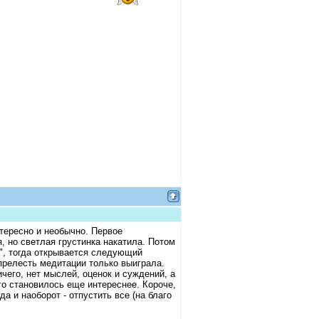
тересно и необычно. Первое
я, но светлая грустинка накатила. Потом
ь", тогда открывается следующий
прелесть медитации только выиграла.
ичего, нет мыслей, оценок и суждений, а
го становилось еще интереснее. Короче,
а и наоборот - отпустить все (на благо