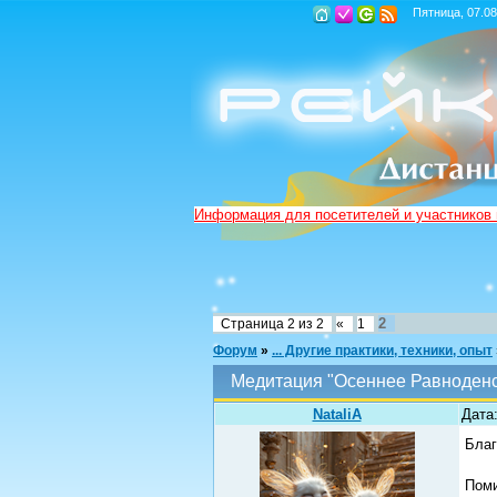
Пятница, 07.08
Информация для посетителей и участников
2
Страница
2
из
2
«
1
Форум
»
... Другие практики, техники, опыт
Медитация "Осеннее Равноден
NataliA
Дата
Благ
Поми