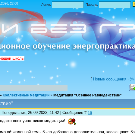
.2026, 22:08
Логин:
Пароль:
 нашей школы
[
Новые сообщения
·
Уч
»
Коллективные медитации
»
Медитация "Осеннее Равноденствие"
ствие"
: Понедельник, 26.09.2022, 11:42 | Сообщение #
16
одарю всех участников медитации!
мо объявленной темы была добавлена дополнительная, касающаяся бал