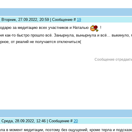
 Вторник, 27.09.2022, 20:59 | Сообщение #
19
одарю за медитацию всех участников и Наталью
!
ня как-то быстро прошло всё. Занырнула, вынырнула и всё… выкинуло,
рное, от реалий не получается отключиться(
Сообщение отредакт
: Среда, 28.09.2022, 12:46 | Сообщение #
20
ла в момент медитации, поэтому без ощущений, кроме терла и подсказ