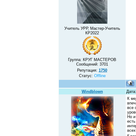
Учитель УРР, Мастер-Учитель
КР2022
Группа: КРУГ МАСТЕРОВ
Сообщений:
3701
Репутация:
1750
Статус:
Offline
Windblown
Дата:
К ме
впеч
все 
уров
Но и
есть
инте
всех