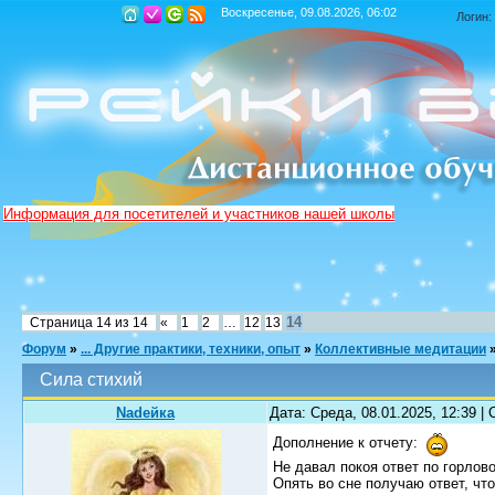
Воскресенье, 09.08.2026, 06:02
Логин:
Информация для посетителей и участников нашей школы
14
Страница
14
из
14
«
1
2
…
12
13
Форум
»
... Другие практики, техники, опыт
»
Коллективные медитации
Сила стихий
Nadeйка
Дата: Среда, 08.01.2025, 12:39 
Дополнение к отчету:
Не давал покоя ответ по горлово
Опять во сне получаю ответ, что