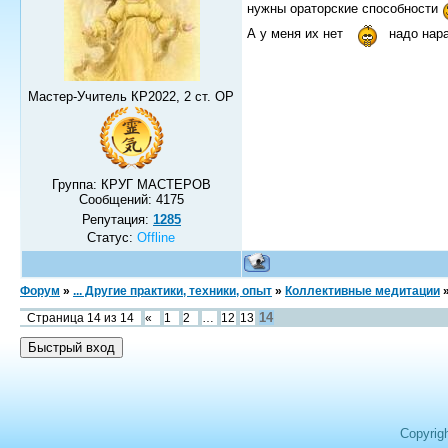
нужны ораторские способности
А у меня их нет
надо нара
Мастер-Учитель КР2022, 2 ст. ОР
Группа: КРУГ МАСТЕРОВ
Сообщений:
4175
Репутация:
1285
Статус:
Offline
Форум
»
... Другие практики, техники, опыт
»
Коллективные медитации
14
Страница
14
из
14
«
1
2
…
12
13
Copyrig