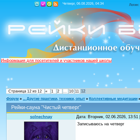
Четверг, 06.08.2026, 04:34
Логин:
Информация для посетителей и участников нашей школы
12
Страница
12
из
12
«
1
2
…
10
11
Форум
»
... Другие практики, техники, опыт
»
Коллективные медитации
Рейки-сауна "Чистый четверг"
solnechnay
Дата: Вторник, 02.06.2026, 13:51
Записываюсь на четверг