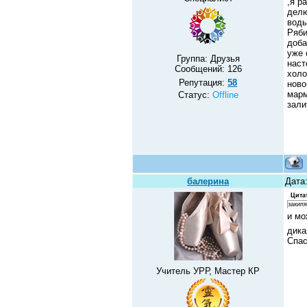
,я р
делю
воды
Ряби
доба
уже 
Группа: Друзья
наст
Сообщений:
126
холо
Репутация:
58
ново
марм
Статус:
Offline
зали
балерина
Дата:
Цита
закипя
и мо
дика
Спас
Учитель УРР, Мастер КР