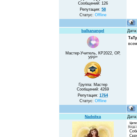
Сообщений:
126
Репутация:
58
Статус:
Offline
balkanangel
Дата:
ТаТу
всем
Мастер-Учитель, КР2022, ОР,
УРР*
Группа: Мастер
Сообщений:
4269
Репутация:
1764
Статус:
Offline
Nadeйка
Дата:
Цита
Когда 
Соби
Скру