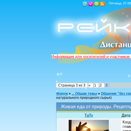
Пятница, 07.08
Информация для посетителей и участников
3
Страница
3
из
3
«
1
2
Форум
»
... Общие темы
»
Общение "без гр
натурального природного сырья)
Живая еда от природы. Рецепты
ТаТу
Дата:
Когд
глав
зава