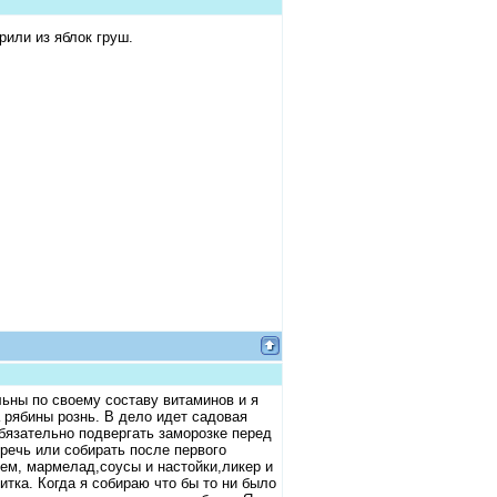
рили из яблок груш.
ьны по своему составу витаминов и я
 рябины рознь. В дело идет садовая
бязательно подвергать заморозке перед
оречь или собирать после первого
жем, мармелад,соусы и настойки,ликер и
тка. Когда я собираю что бы то ни было