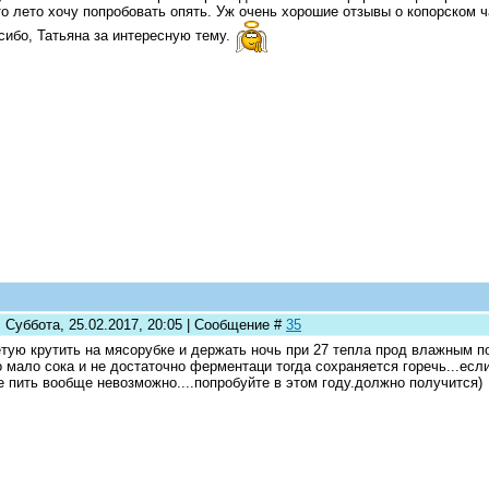
о лето хочу попробовать опять. Уж очень хорошие отзывы о копорском ча
ибо, Татьяна за интересную тему.
 Суббота, 25.02.2017, 20:05 | Сообщение #
35
тую крутить на мясорубке и держать ночь при 27 тепла прод влажным п
 мало сока и не достаточно ферментаци тогда сохраняется горечь...есл
е пить вообще невозможно....попробуйте в этом году.должно получится)