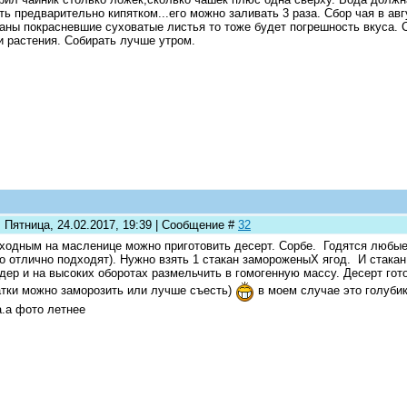
ть предварительно кипятком...его можно заливать 3 раза. Сбор чая в авг
аны покрасневшие суховатые листья то тоже будет погрешность вкуса. 
и растения. Собирать лучше утром.
 Пятница, 24.02.2017, 19:39 | Сообщение #
32
ходным на масленице можно приготовить десерт. Сорбе. Годятся любые
о отлично подходят). Нужно взять 1 стакан замороженыХ ягод. И стака
дер и на высоких оборотах размельчить в гомогенную массу. Десерт гото
тки можно заморозить или лучше съесть)
в моем случае это голубик
.а фото летнее