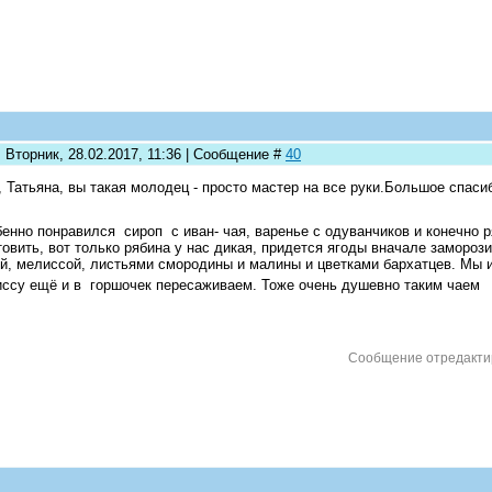
 Вторник, 28.02.2017, 11:36 | Сообщение #
40
, Татьяна, вы такая молодец - просто мастер на все руки.Большое спаси
енно понравился сироп с иван- чая, варенье с одуванчиков и конечно р
товить, вот только рябина у нас дикая, придется ягоды вначале замороз
й, мелиссой, листьями смородины и малины и цветками бархатцев. Мы и
ссу ещё и в горшочек пересаживаем. Тоже очень душевно таким чаем с
Сообщение отредакт