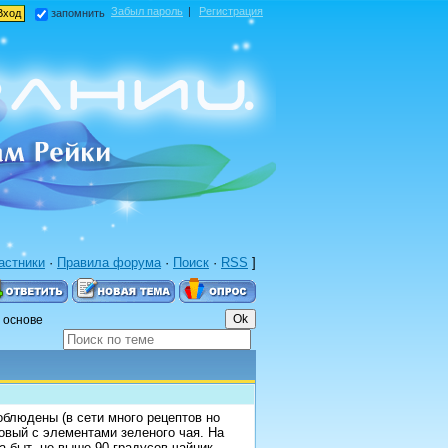
Забыл пароль
|
Регистрация
запомнить
астники
·
Правила форума
·
Поиск
·
RSS
]
 основе
облюдены (в сети много рецептов но
товый с элементами зеленого чая. На
а быт не выше 90 градусов,чайник