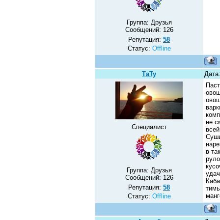
Группа: Друзья
Сообщений:
126
Репутация:
58
Статус:
Offline
ТаТу
Дата
Паст
овощ
овощ
варк
комп
не с
Специалист
всей
Суши
наре
в та
руло
кусо
Группа: Друзья
удач
Сообщений:
126
Каба
Репутация:
58
тимь
манг
Статус:
Offline