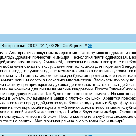
: Воскресенье, 26.02.2017, 00:25 | Сообщение #
36
ила. Альтернатива покупным сладостями. Пастилу можно сделать из вс
и,ягоды,добавки пряностей и имбиря. Технология почти одинаковая. Бе
ей,какие вам по вкусу. ОчищаеМ, нарезаем и варим в кастрюле с небо
и добавляем сахар по вкусу. Затем или толкушкой для пюре или бленде
онент ягод ,то лучше ягоды не мельчить сильно а оставить кусочки.так 
мешивать. Затем застилаем пекарскую бумагой противень и размазывае
 бумаге ровным слоем в несколько миллиметров. Включаем духовку на 1
м пастилу при приоткрытой духовке до готовности. Это от часа до 3 час
зать ее ножиком для пиццы на мелкие квадратики. Просто "рисуем"ножи
ком виде досушиваться. Так будет легче ее потом снимать. Но можно на
ном в бумагу. Укладываем в банки с плотной крышкой. Хранится прекра
чки в сахаре перед едой,можно чуть больше подсушить и будут фруктов
ные на мой вкус комбинации это -яблочная основа плюс тыква и голубик
чок с тыквой и любая лесная ягода. Рябина брусника и имбирь. Овощны
яном.груша с мятой и яблоком. Просто малина или клубника свежесмол
о тоже не варить . Моя любимая-рябина яблоко голубика и имбирь)