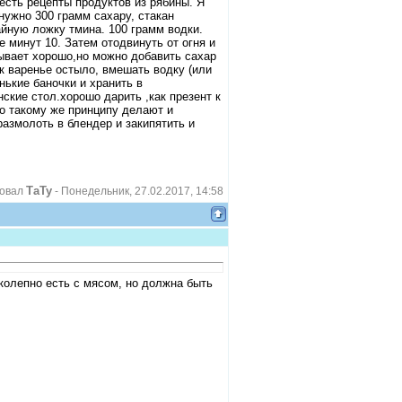
есть рецепты продуктов из рябины. Я
ужно 300 грамм сахару, стакан
айную ложку тмина. 100 грамм водки.
е минут 10. Затем отодвинуть от огня и
тывает хорошо,но можно добавить сахар
ак варенье остыло, вмешать водку (или
нькие баночки и хранить в
ские стол.хорошо дарить ,как презент к
По такому же принципу делают и
размолоть в
блендер и закипятить и
ТаТу
ровал
-
Понедельник, 27.02.2017, 14:58
колепно есть с мясом, но должна быть