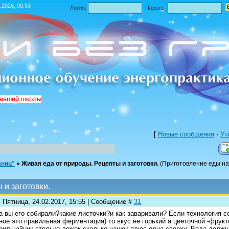
.2026, 00:53
Логин:
Пароль:
 нашей школы
[
Новые сообщения
·
Уч
аниц"
»
Живая еда от природы. Рецепты и заготовки.
(Приготовление еды на
 и заготовки.
 Пятница, 24.02.2017, 15:55 | Сообщение #
31
а вы его собирали?какие листочки?и как заваривали? Если технология с
ное это правильная ферментация) то вкус не горький а цветочной -фрук
рил чайник столько ложек,сколько чашек плюс одна сверху. Вода должн