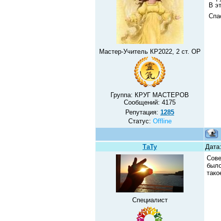
В эт
Спас
Мастер-Учитель КР2022, 2 ст. ОР
Группа: КРУГ МАСТЕРОВ
Сообщений:
4175
Репутация:
1285
Статус:
Offline
ТаТу
Дата:
Сове
было
тако
Специалист