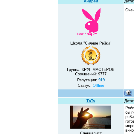
Андрей
Дата
Очен
Школа "Сияние Рейки"
Группа: КРУГ МАСТЕРОВ
Сообщений:
9777
Репутация:
919
Статус:
Offline
ТаТу
Дата
Ряби
бы п
ряби
гото
моро
вино
Специалист