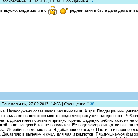
: Воскресенье, 26.02.2017, 01:34 | Сообщение #
37
ь вкусно, когда жили в с
редней азии и была дача делали ва
: Понедельник, 27.02.2017, 14:56 | Сообщение #
38
на. Незаслужено оставшаяся без внимания. А зря. Плоды рябины уникал
оставила ее на почетное место среди дикорастущих плодоносов. Рябина
на тк дикая имеет сильный привкус горечи. Садовую рябину совсем не о
вкой ,а вот из дикой так не получится. Ее надо заморозить,чтоб вышла г
за. Из рябины я делаю все. Я добавляю ее везде. Пастила и варенье,д
. Добавляю в выпечку и сушу для чая и компотов. Рябинушка-моя фавори