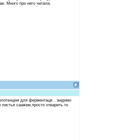
е. Много про него читала.
олотенцем для ферментаци. ..видимо
и листья саажем,просто отварить то