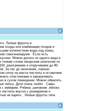
его. Любые фрукты и
рем плоды или комбинации плодов и
льшим количеством воды.под конец
ром гомогенизируем . Если есть
вкуснее. Можно делать из одного вида и
м тонким слоем пекарским шпателем по
50 ,разогреваем и откручиваем до 80.
ов. За час до окончания, хорошо
ком сетку на массе пастилы и оставляем
резать пластинками и заворачивать
сно в сухом помещении. Можно обвалять
ые чипсы. Дети очень любят . Самы
а с имбирем. Рябина ,шиповник ,яблоко.
е пастилы вкусно с розмарином и
отые не варить . Любые фрукты типа