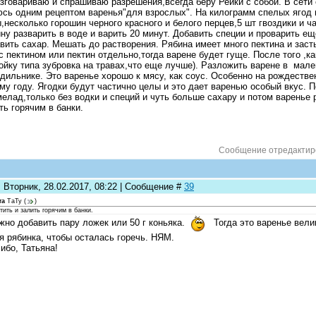
азговариваю и спрашиваю разрешения,всегда беру Рейки с собой. В сети 
сь одним рецептом варенья"для взрослых". На килограмм спелых ягод н
,несколько горошин черного красного и белого перцев,5 шт гвоздики и ч
ну разварить в воде и варить 20 минут. Добавить специи и проварить ещ
вить сахар. Мешать до растворения. Рябина имеет много пектина и зас
с пектином или пектин отдельно,тогда варене будет гуще. После того ,к
ойку типа зубровка на травах,что еще лучше). Разложить варене в мале
дильнике. Это варенье хорошо к мясу, как соус. Особенно на рождествен
му году. Ягодки будут частично целы и это дает варенью особый вкус. 
елад,только без водки и специй и чуть больше сахару и потом варенье 
ть горячим в банки.
Сообщение отредакти
 Вторник, 28.02.2017, 08:22 | Сообщение #
39
та
ТаТу
(
)
тить и залить горячим в банки.
жно добавить пару ложек или 50 г коньяка.
Тогда это варенье вели
я рябинка, чтобы осталась горечь. НЯМ.
ибо, Татьяна!