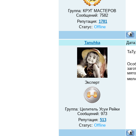
Группа: КРУГ МАСТЕРОВ
Сообщений:
7582
Репутация:
1781
Статус:
Offline
Tanuhka
Дата:
ТаТу
Особ
заго
мято
мели
Эксперт
Группа: Целитель Усуи Рейки
Сообщений:
973
Репутация:
513
Статус:
Offline