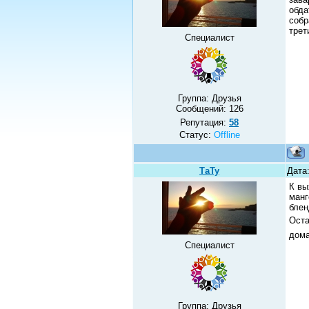
обда
собр
трет
Специалист
Группа: Друзья
Сообщений:
126
Репутация:
58
Статус:
Offline
ТаТу
Дата:
К вы
манг
блен
Оста
дома
Специалист
Группа: Друзья