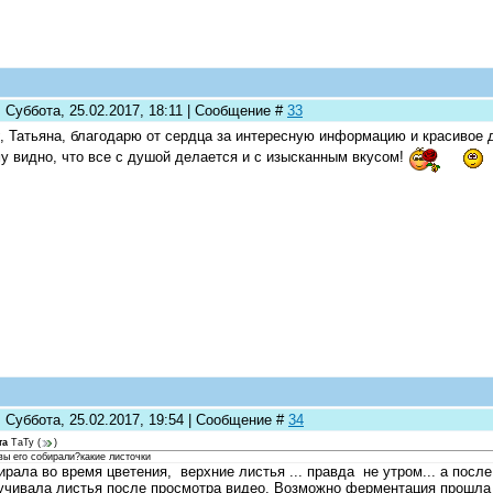
 Суббота, 25.02.2017, 18:11 | Сообщение #
33
, Татьяна, благодарю от сердца за интересную информацию и красивое 
у видно, что все с душой делается и с изысканным вкусом!
 Суббота, 25.02.2017, 19:54 | Сообщение #
34
та
ТаТу
(
)
вы его собирали?какие листочки
рала во время цветения, верхние листья ... правда не утром... а после
чивала листья после просмотра видео. Возможно ферментация прошла 