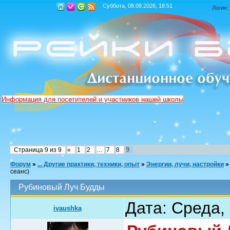
Суббота, 08.08.2026, 18:51
Логин:
Информация для посетителей и участников нашей школы
9
Страница
9
из
9
«
1
2
…
7
8
Форум
»
... Другие практики, техники, опыт
»
Энергии, лучи, настройки
»
сеанс)
Рубиновый Луч Будды
Дата: Среда,
ivaushka