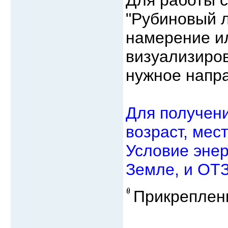
"Рубиновый л
намерение ил
визуализиров
нужное напр
Для получени
возраст, мес
Условие эне
Земле, и ОТЗ
Прикреплен