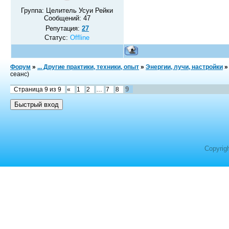
Группа: Целитель Усуи Рейки
Сообщений:
47
Репутация:
27
Статус:
Offline
Форум
»
... Другие практики, техники, опыт
»
Энергии, лучи, настройки
»
сеанс)
9
Страница
9
из
9
«
1
2
…
7
8
Copyrig