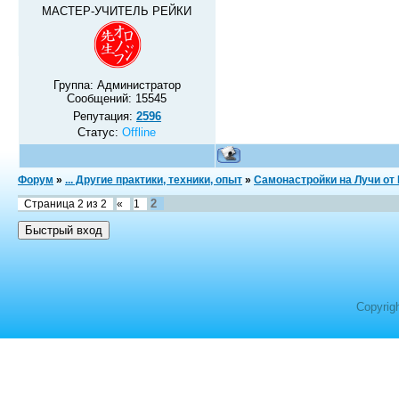
МАСТЕР-УЧИТЕЛЬ РЕЙКИ
Группа: Администратор
Сообщений:
15545
Репутация:
2596
Статус:
Offline
Форум
»
... Другие практики, техники, опыт
»
Самонастройки на Лучи от
2
Страница
2
из
2
«
1
Copyrig