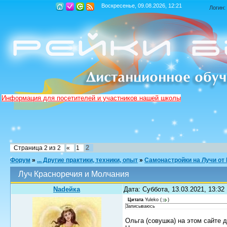
Воскресенье, 09.08.2026, 12:21
Логин:
Информация для посетителей и участников нашей школы
2
Страница
2
из
2
«
1
Форум
»
... Другие практики, техники, опыт
»
Самонастройки на Лучи от
Луч Красноречия и Молчания
Nadeйка
Дата: Суббота, 13.03.2021, 13:3
Цитата
Yuleko
(
)
Записываюсь
Ольга (совушка) на этом сайте д