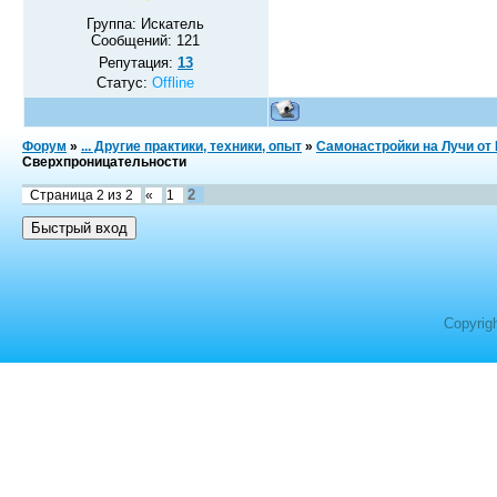
Группа: Искатель
Сообщений:
121
Репутация:
13
Статус:
Offline
Форум
»
... Другие практики, техники, опыт
»
Самонастройки на Лучи от
Сверхпроницательности
2
Страница
2
из
2
«
1
Copyrig