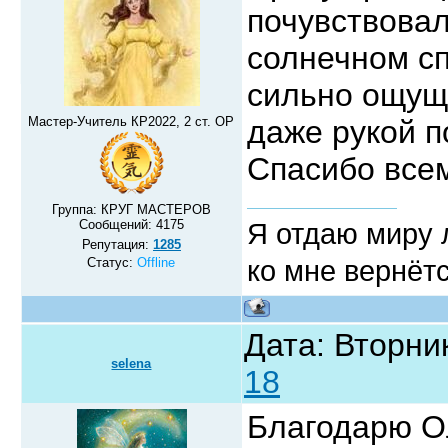
почувствовал
солнечном сп
сильно ощуща
Мастер-Учитель КР2022, 2 ст. ОР
даже рукой п
Спасибо все
Группа: КРУГ МАСТЕРОВ
Сообщений:
4175
Я отдаю миру л
Репутация:
1285
Статус:
Offline
ко мне вернётс
Дата: Вторник
selena
18
Благодарю Ол