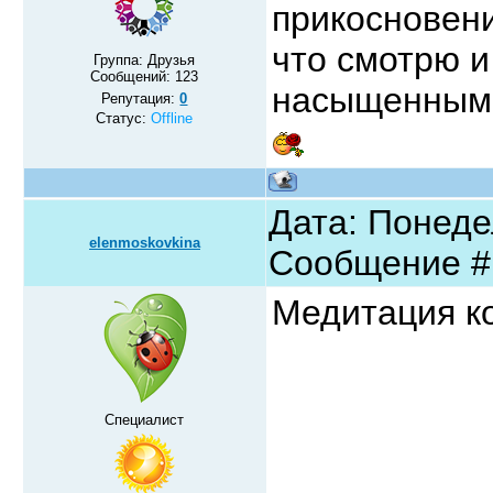
прикосновени
что смотрю 
Группа: Друзья
Сообщений:
123
насыщенным!
Репутация:
0
Статус:
Offline
Дата: Понедел
elenmoskovkina
Сообщение 
Медитация ко
Специалист