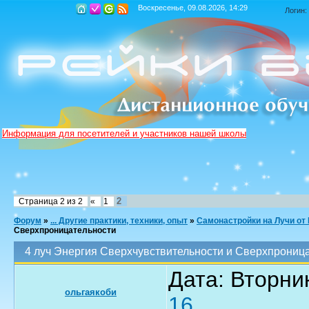
Воскресенье, 09.08.2026, 14:29
Логин:
Информация для посетителей и участников нашей школы
2
Страница
2
из
2
«
1
Форум
»
... Другие практики, техники, опыт
»
Самонастройки на Лучи от
Сверхпроницательности
4 луч Энергия Сверхчувствительности и Сверхпрониц
Дата: Вторник
ольгаякоби
16