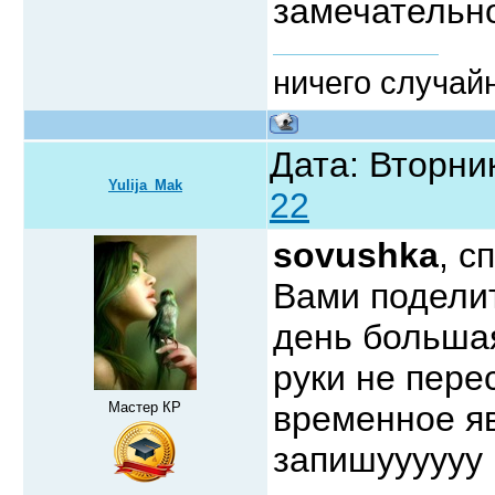
замечательно!
ничего случайн
Дата: Вторник
Yulija_Mak
22
sovushka
, с
Вами подели
день большая
руки не пере
Мастер КР
временное я
запишуууууу