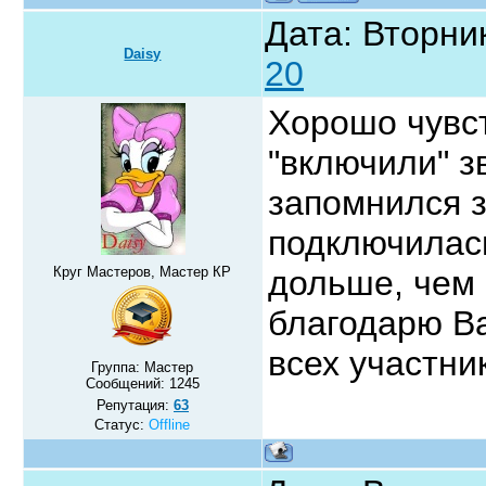
Дата: Вторник
Daisy
20
Хорошо чувст
"включили" з
запомнился 
подключилас
Круг Мастеров, Мастер КР
дольше, чем
благодарю В
всех участни
Группа: Мастер
Сообщений:
1245
Репутация:
63
Статус:
Offline