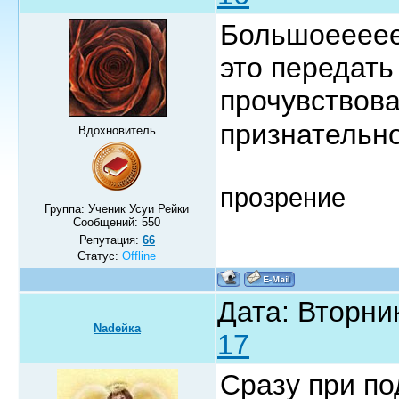
Большоееееее
это передать
прочувствова
признательн
Вдохновитель
прозрение
Группа: Ученик Усуи Рейки
Сообщений:
550
Репутация:
66
Статус:
Offline
Дата: Вторник
Nadeйка
17
Сразу при по