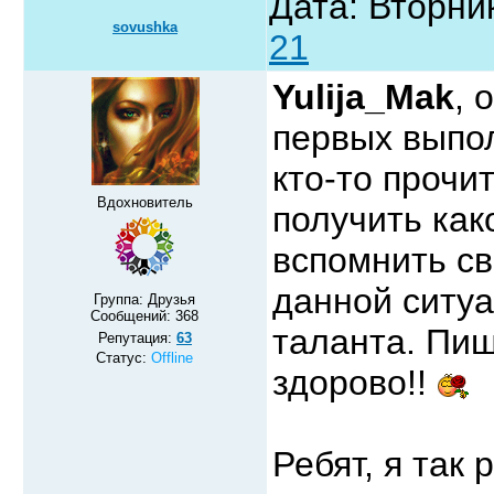
Дата: Вторник
sovushka
21
Yulija_Mak
, 
первых выпол
кто-то проч
Вдохновитель
получить как
вспомнить св
данной ситуа
Группа: Друзья
Сообщений:
368
таланта. Пиш
Репутация:
63
Статус:
Offline
здорово!!
Ребят, я так 