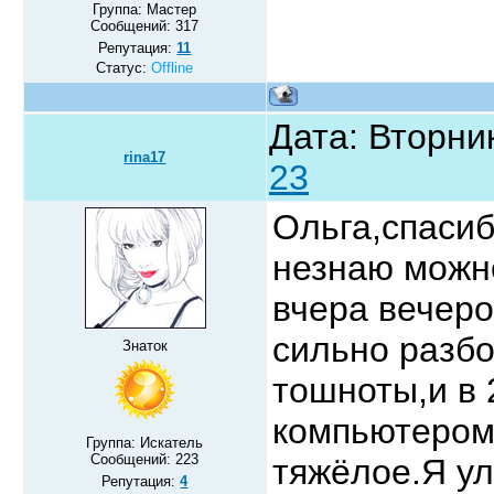
Группа: Мастер
Сообщений:
317
Репутация:
11
Статус:
Offline
Дата: Вторник
rina17
23
Ольга,спасиб
незнаю можно
вчера вечеро
сильно разбо
Знаток
тошноты,и в 
компьютером,
Группа: Искатель
Сообщений:
223
тяжёлое.Я у
Репутация:
4