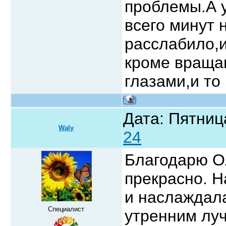
проблемы.А 
всего минут 
расслабило,
кроме враща
глазами,и то
Дата: Пятниц
Waly
24
Благодарю Ол
прекрасно. Н
и наслаждала
Специалист
утренним лу