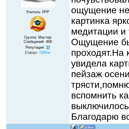
ощущение не
Учитель УРР
картинка ярко
медитации и 
Группа: Мастер
Ощущение бы
Сообщений:
458
Репутация:
37
проходят.На 
Статус:
Offline
увидела карт
пейзаж осени
трясти,помню
вспомнить ка
выключилось,
Благодарю вс