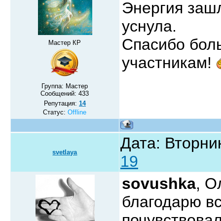
Энергия зашл
уснула.
Спасибо бол
Мастер КР
участникам!
Группа: Мастер
Сообщений:
433
Репутация:
14
Статус:
Offline
Дата: Вторник
svetlaya
19
sovushka
, О
благодарю в
почувствовал