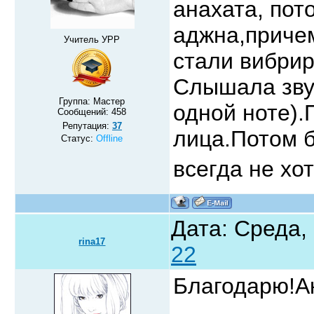
анахата, пот
аджна,причем
Учитель УРР
стали вибри
Слышала звук
Группа: Мастер
одной ноте).
Сообщений:
458
Репутация:
37
лица.Потом 
Статус:
Offline
всегда не хо
Дата: Среда, 
rina17
22
Благодарю!А