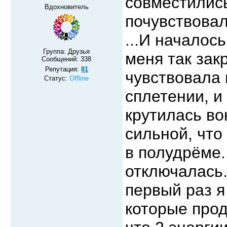
совместились
Вдохновитель
почувствовал
...И началось.
Группа: Друзья
меня так зак
Сообщений:
338
Репутация:
81
чувствовала 
Статус:
Offline
сплетении, и
крутилась во
сильной, что
в полудрёме.
отключалась. 
первый раз я
которые прод