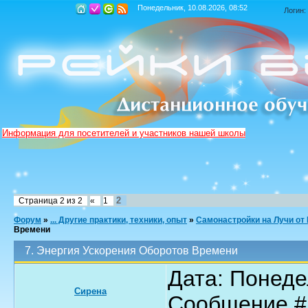
Понедельник, 10.08.2026, 08:52
Логин:
Информация для посетителей и участников нашей школы
2
Страница
2
из
2
«
1
Форум
»
... Другие практики, техники, опыт
»
Самонастройки на Лучи от
Времени
7. Энергия Ускорения Оборотов Времени
Дата: Понедел
Сирена
Сообщение 