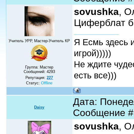
sovushka
, О
Циферблат б
Я Есмь здесь 
Учитель УРР, Мастер-Учитель КР
игрой)))))
Не ждите чудес
Группа: Мастер
Сообщений:
4293
есть все)))
Репутация:
227
Статус:
Offline
Дата: Понедел
Daisy
Сообщение 
sovushka
, О