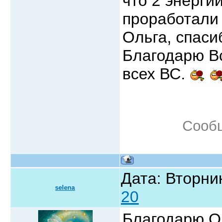
что 2 энерги
проработали 
Ольга, спаси
Благодарю Вс
всех ВС.
Сооб
Дата: Вторник
selena
20
Благодарю Ол