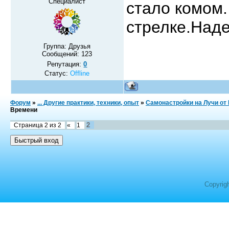
Специалист
стало комом
стрелке.Над
Группа: Друзья
Сообщений:
123
Репутация:
0
Статус:
Offline
Форум
»
... Другие практики, техники, опыт
»
Самонастройки на Лучи от
Времени
2
Страница
2
из
2
«
1
Copyrig