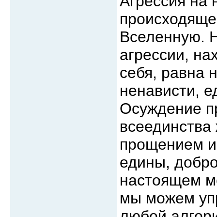
Агрессия на 
происходящее
Вселенную. 
агрессии, на
себя, равна 
ненависти, е
Осуждение п
всеединства 
прощением и
едины, добро
настоящем мо
мы можем упр
любой алгори