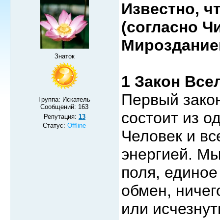
Известно, ч
(согласно Ч
Мироздание
Знаток
1 Закон Все
Первый закон
Группа: Искатель
Сообщений:
163
состоит из о
Репутация:
13
Статус:
Offline
Человек и вс
энергией. Мы
поля, единое
обмен, ничег
или исчезнут