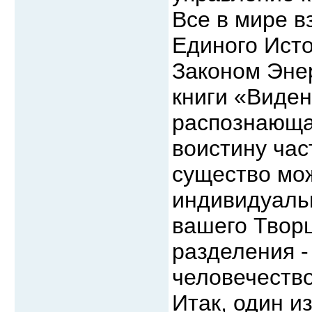
Все в мире в
Единого Исто
Законом Энер
книги «Виде
распознающая
воистину час
существо мож
индивидуальн
вашего Творц
разделения -
человечество
Итак, один и