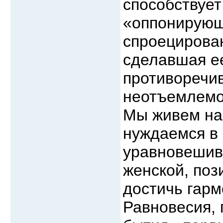
способствует
«оппонирующ
спроецирован
сделавшая ее
противоречив
неотъемлемо
Мы живем на
нуждаемся в 
уравновешив
женской, поз
достичь гарм
Равновесия, 