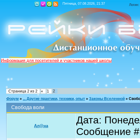
Пятница, 07.08.2026, 21:37
Логин:
Информация для посетителей и участников нашей школы
2
Страница
2
из
2
«
1
Форум
»
... Другие практики, техники, опыт
»
Законы Вселенной
»
Свобо
Свобода воли
Дата: Понедел
Ал@на
Сообщение 