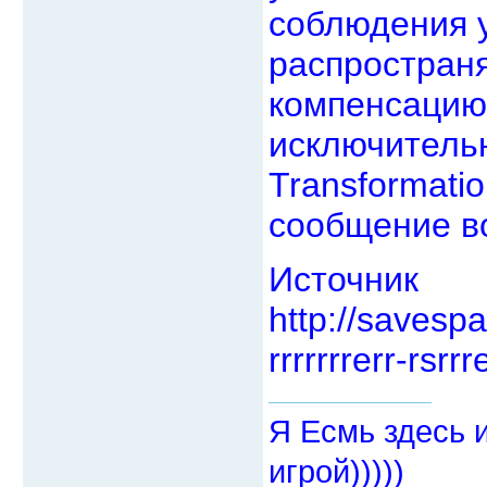
соблюдения 
распростран
компенсацию
исключительн
Transformati
сообщение во
Источник
http://savespa
rrrrrrrerr-rsrr
Я Есмь здесь 
игрой)))))