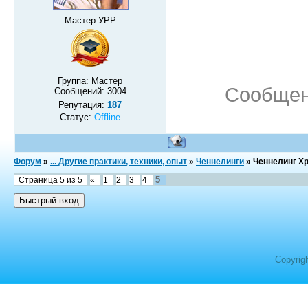
Мастер УРР
Группа: Мастер
Сообщен
Сообщений:
3004
Репутация:
187
Статус:
Offline
Форум
»
... Другие практики, техники, опыт
»
Ченнелинги
»
Ченнелинг Х
5
Страница
5
из
5
«
1
2
3
4
Copyrig