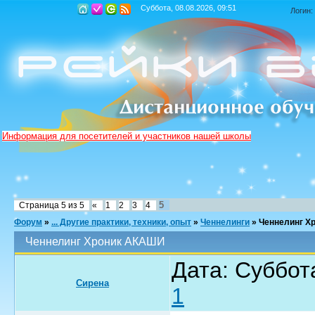
Суббота, 08.08.2026, 09:51
Логин:
Информация для посетителей и участников нашей школы
5
Страница
5
из
5
«
1
2
3
4
Форум
»
... Другие практики, техники, опыт
»
Ченнелинги
»
Ченнелинг Х
Ченнелинг Хроник АКАШИ
Дата: Суббота
Сирена
1