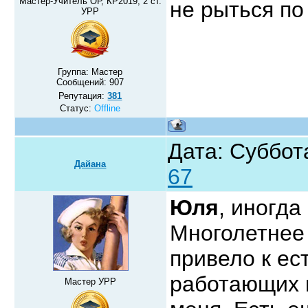
Мастер-Учитель ОР, КР2019, 2 ст.
не рыться по
УРР
Группа: Мастер
Сообщений:
907
Репутация:
381
Статус:
Offline
Дата: Суббот
Дайана
67
Юля
, иногда
Многолетнее
привело к ес
работающих 
Мастер УРР