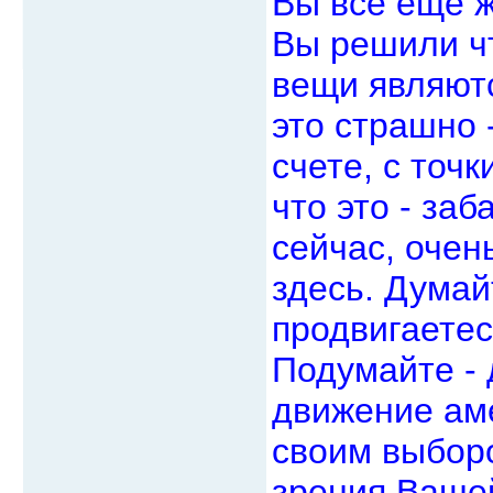
Вы все еще ж
Вы решили чт
вещи являютс
это страшно 
счете, с точ
что это - заб
сейчас, очен
здесь. Думай
продвигаетес
Подумайте - 
движение аме
своим выборо
зрения Вашей