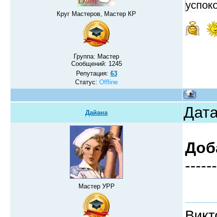
успок
Круг Мастеров, Мастер КР
Группа: Мастер
Сообщений:
1245
Репутация:
63
Статус:
Offline
Дата
Дайана
Доб
------
Мастер УРР
Викт