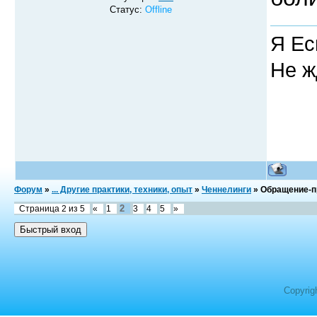
Статус:
Offline
Я Ес
Не ж
Форум
»
... Другие практики, техники, опыт
»
Ченнелинги
»
Обращение-пр
2
Страница
2
из
5
«
1
3
4
5
»
Copyrig