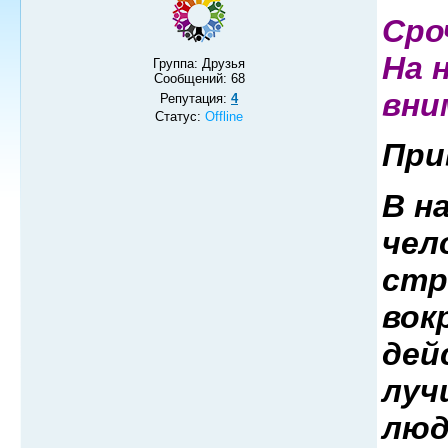
Сро
На 
Группа: Друзья
Сообщений:
68
вни
Репутация:
4
Статус:
Offline
При
В н
чел
стр
вок
дей
луч
люд