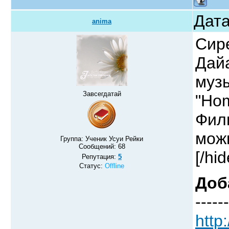
Дата
anima
Сире
Дай
музы
Завсегдатай
"Hom
Филь
можн
Группа: Ученик Усуи Рейки
Сообщений:
68
[/hi
Репутация:
5
Статус:
Offline
Доб
------
http