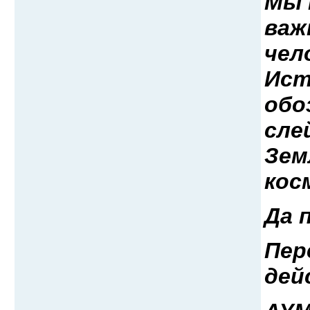
Мы 
важ
чел
Ист
обо
сле
Зем
кос
Да 
Пер
дей