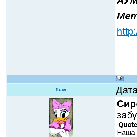
АУМ
Ме
http
Дата
Daisy
Сир
заб
Quot
Наша 