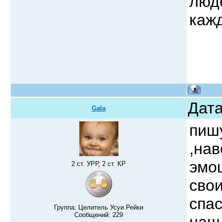
люде
каж
Дата
Gala
пишу
,нав
эмо
2 ст. УРР, 2 ст. КР
сво
спа
Группа: Целитель Усуи Рейки
Сообщений:
229
наш