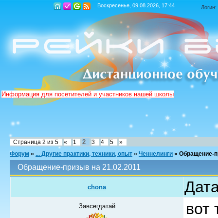
Воскресенье, 09.08.2026, 17:44
Логин:
Информация для посетителей и участников нашей школы
2
Страница
2
из
5
«
1
3
4
5
»
Форум
»
... Другие практики, техники, опыт
»
Ченнелинги
»
Обращение-пр
Обращение-призыв на 21.02.2011
Дата
chona
вот 
Завсегдатай