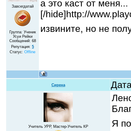
а это каст от меня...
Завсегдатай
[/hide]http://www.p
извините, но не пол
Группа: Ученик
Усуи Рейки
Сообщений:
68
Репутация:
5
Статус:
Offline
Дата
Сирена
Лено
Бла
Я по
Учитель УРР, Мастер-Учитель КР