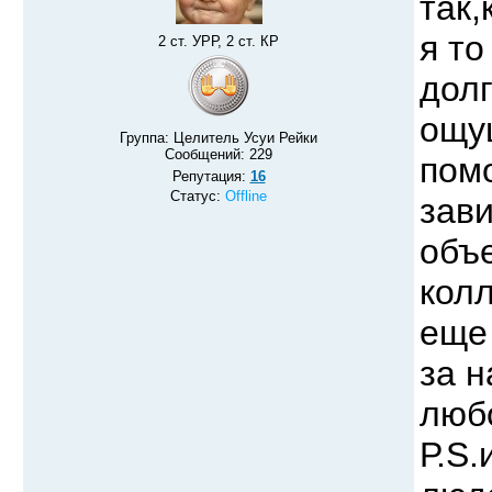
так,
я то
2 ст. УРР, 2 ст. КР
долг
ощущ
Группа: Целитель Усуи Рейки
Сообщений:
229
помо
Репутация:
16
Статус:
Offline
зави
объе
колл
еще 
за н
люб
Р.S.