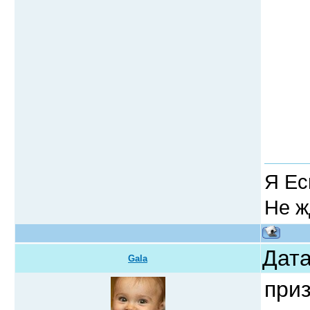
Я Ес
Не ж
Дата
Gala
приз