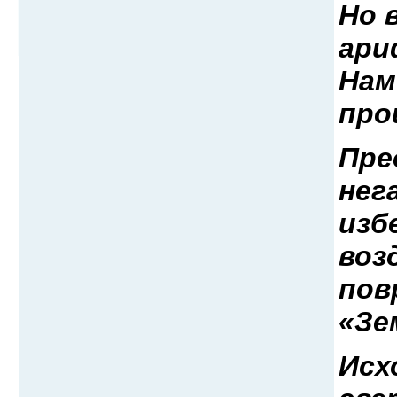
Но 
ари
Нам
про
Пре
нег
изб
воз
пов
«Зе
Исх