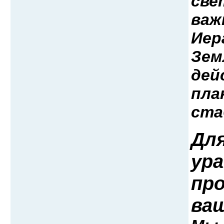
све
важ
Иер
Зем
дей
пла
ста
Для
ур
про
ва