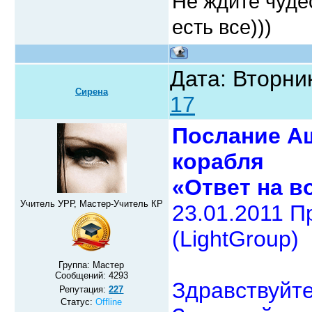
Не ждите чудес
есть все)))
Дата: Вторник
Сирена
17
Послание Аш
корабля
«Ответ на в
Учитель УРР, Мастер-Учитель КР
23.01.2011 П
(LightGroup)
Группа: Мастер
Сообщений:
4293
Здравствуйте
Репутация:
227
Статус:
Offline