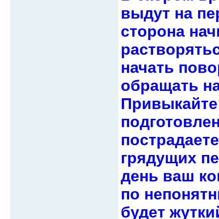
выдут на пе
сторона нач
растворятьс
начать пово
обращать на
Привыкайте 
подготовлены
пострадаете
грядущих пе
день ваш ко
по непонятн
будет жутки