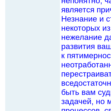
непонятно, ча
является при
Незнание и с
некоторых из
нежелание д
развития ва
к пятимернос
неотработан
перестраива
вседостаточн
быть вам суд
задачей, но 
процессов, с