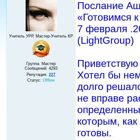
Послание Аш
«Готовимся 
7 февраля .2
Учитель УРР, Мастер-Учитель КР
(LightGroup)
Приветствую 
Группа: Мастер
Сообщений:
4293
Хотел бы нем
Репутация:
227
Статус:
Offline
долго решал
не вправе ра
определенные
которым, как
готовы.