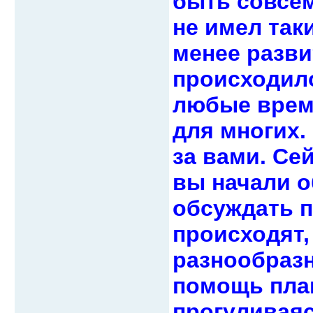
быть совсем
не имел так
менее развит
происходило
любые врем
для многих.
за вами. Се
вы начали о
обсуждать п
происходят,
разнообраз
помощь план
прогуливаяс