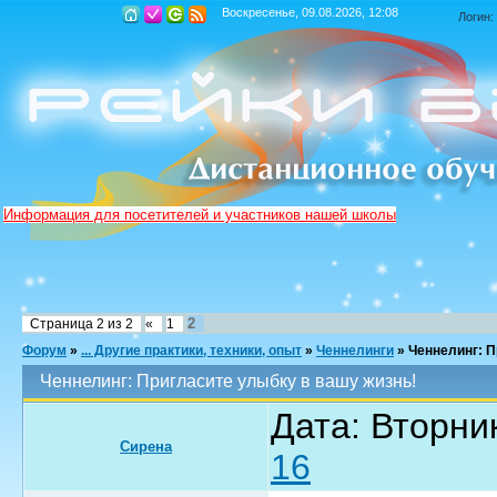
Воскресенье, 09.08.2026, 12:08
Логин:
Информация для посетителей и участников нашей школы
2
Страница
2
из
2
«
1
Форум
»
... Другие практики, техники, опыт
»
Ченнелинги
»
Ченнелинг: П
Ченнелинг: Пригласите улыбку в вашу жизнь!
Дата: Вторник
Сирена
16