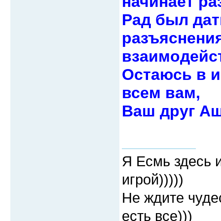
начинает ра
Рад был дат
разъяснения
взаимодейс
Остаюсь в и
всем вам,
Ваш друг А
Я Есмь здесь 
игрой)))))
Не ждите чудес
есть все)))