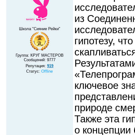
исследовате
из Соединен
исследовате
Школа "Сияние Рейки"
гипотезу, чт
скапливаться
Группа: КРУГ МАСТЕРОВ
Сообщений:
9777
Результатам
Репутация:
919
Статус:
Offline
«Телепрогра
ключевое зн
представлени
природе смер
Также эта ги
о концепции