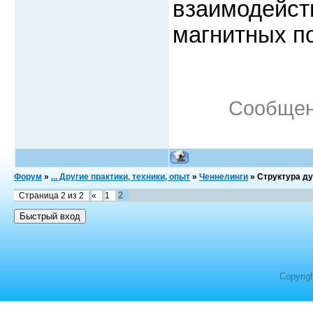
взаимодейст
магнитных п
Сообщен
Форум
»
... Другие практики, техники, опыт
»
Ченнелинги
»
Структура ду
2
Страница
2
из
2
«
1
Copyrig