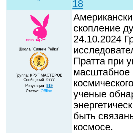
18
Американски
скопление 
24.10.2024 Г
исследовате
Школа "Сияние Рейки"
Пратта при 
масштабное 
Группа: КРУГ МАСТЕРОВ
Сообщений:
9777
космического
Репутация:
919
Статус:
Offline
ученые обна
энергетическ
быть связан
космосе.