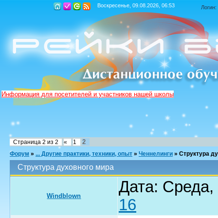
Воскресенье, 09.08.2026, 06:53
Логин:
Информация для посетителей и участников нашей школы
2
Страница
2
из
2
«
1
Форум
»
... Другие практики, техники, опыт
»
Ченнелинги
»
Структура ду
Структура духовного мира
Дата: Среда,
Windblown
16