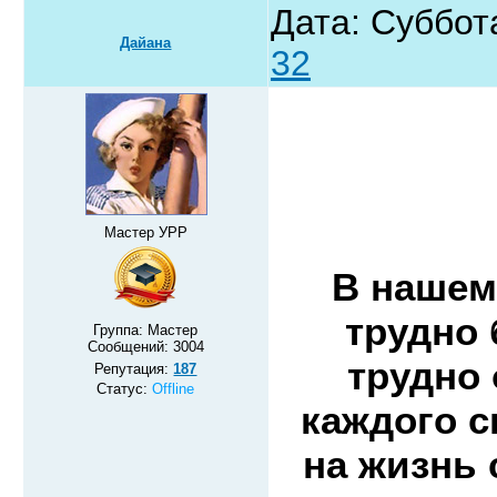
Дата: Суббот
Дайана
32
Мастер УРР
В нашем
трудно
Группа: Мастер
Сообщений:
3004
трудно 
Репутация:
187
Статус:
Offline
каждого с
на жизнь 