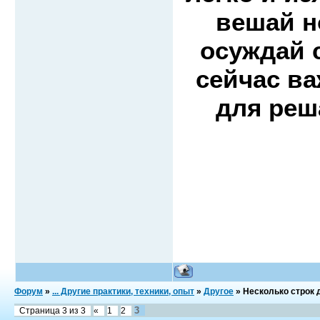
вешай н
осуждай 
сейчас ва
для реш
Форум
»
... Другие практики, техники, опыт
»
Другое
»
Несколько строк 
3
Страница
3
из
3
«
1
2