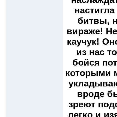
настигла 
битвы, н
вираже! Не
каучук! Он
из нас т
бойся по
которыми 
укладываю
вроде б
зреют под
легко и из