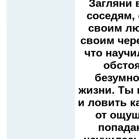
Загляни 
соседям,
своим л
своим чер
что научи
обсто
безумно
жизни. Ты 
и ловить к
от ощущ
попадан