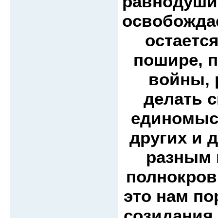
равнодушие
освобождае
остаетс
пошире, п
войны, 
делать с
единомысл
других и 
разным 
полнокров
это нам по
созидания 