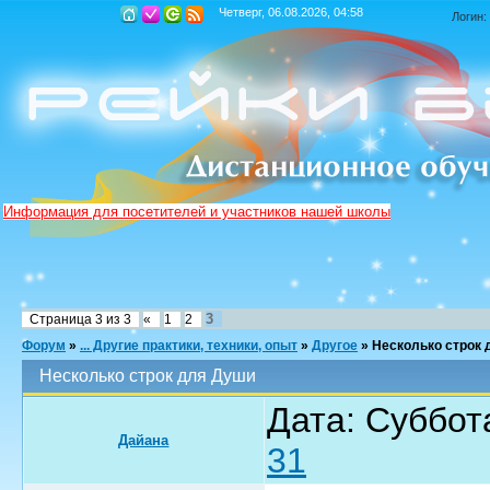
Четверг, 06.08.2026, 04:58
Логин:
Информация для посетителей и участников нашей школы
3
Страница
3
из
3
«
1
2
Форум
»
... Другие практики, техники, опыт
»
Другое
»
Несколько строк 
Несколько строк для Души
Дата: Суббот
Дайана
31