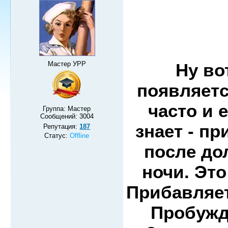
Мастер УРР
Ну во
появляетс
часто и 
Группа: Мастер
Сообщений:
3004
знает - п
Репутация:
187
Статус:
Offline
после до
ночи. Это
Прибавляе
Пробужд