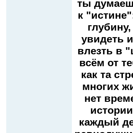
ты думаеш
к "истине"
глубину,
увидеть и
влезть в "
всём от т
как та ст
многих ж
нет врем
истории
каждый де