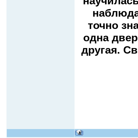
научилась
наблюда
точно зн
одна двер
другая. С