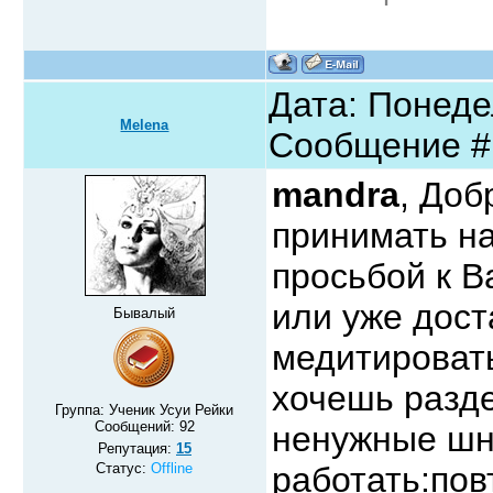
Дата: Понедел
Melena
Сообщение 
mandra
, Доб
принимать н
просьбой к В
или уже дос
Бывалый
медитироват
хочешь разде
Группа: Ученик Усуи Рейки
Сообщений:
92
ненужные шн
Репутация:
15
Статус:
Offline
работать:по