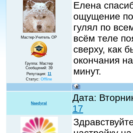
Елена спасиб
ощущение пот
гулял по все
всём теле п
Мастер-Учитель ОР
сверху, как б
окончания на
Группа: Мастер
Сообщений:
39
минут.
Репутация:
11
Статус:
Offline
Дата: Вторник
Naedyral
17
Здравствуйте
настройку на