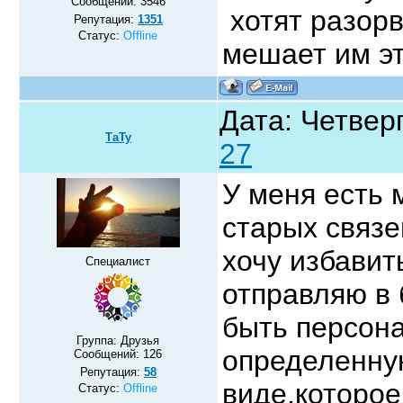
Сообщений:
3546
хотят разорв
Репутация:
1351
Статус:
Offline
мешает им эт
Дата: Четверг
ТаТу
27
У меня есть 
старых связе
хочу избавит
Специалист
отправляю в 
быть персона
Группа: Друзья
определенну
Сообщений:
126
Репутация:
58
виде,которое
Статус:
Offline