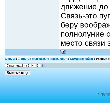
движение до 
Связь-это пу
беру вообра
полнолуние о
место связи
Форум
»
... Другие практики, техники, опыт
»
Самонастройки
»
Разрыв о
2
Страница
2
из
2
«
1
Copyrig