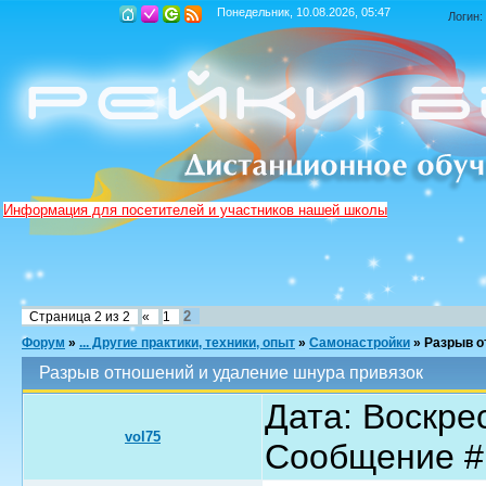
Понедельник, 10.08.2026, 05:47
Логин:
Информация для посетителей и участников нашей школы
2
Страница
2
из
2
«
1
Форум
»
... Другие практики, техники, опыт
»
Самонастройки
»
Разрыв о
Разрыв отношений и удаление шнура привязок
Дата: Воскрес
vol75
Сообщение 