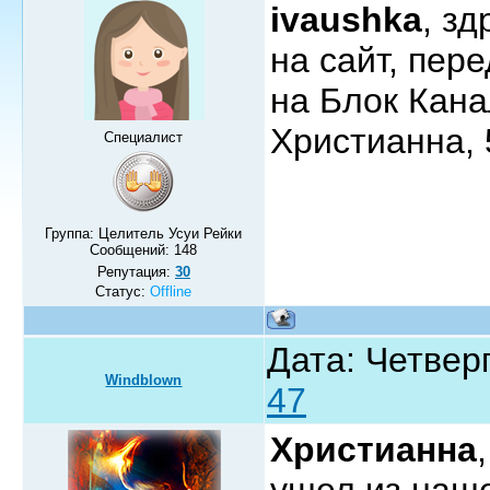
ivaushka
, з
на сайт, пер
на Блок Кан
Христианна, 
Специалист
Группа: Целитель Усуи Рейки
Сообщений:
148
Репутация:
30
Статус:
Offline
Дата: Четверг
Windblown
47
Христианна
ушел из нашег