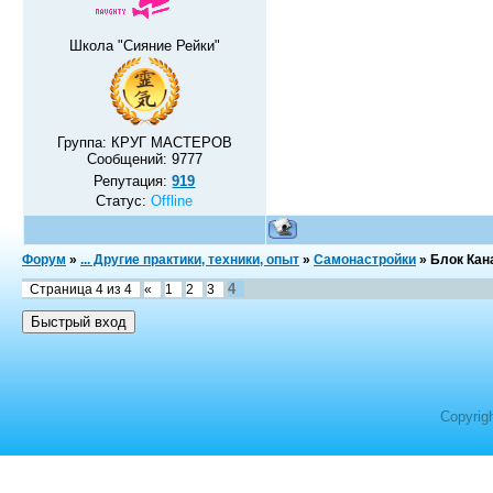
Школа "Сияние Рейки"
Группа: КРУГ МАСТЕРОВ
Сообщений:
9777
Репутация:
919
Статус:
Offline
Форум
»
... Другие практики, техники, опыт
»
Самонастройки
»
Блок Кан
4
Страница
4
из
4
«
1
2
3
Copyrig