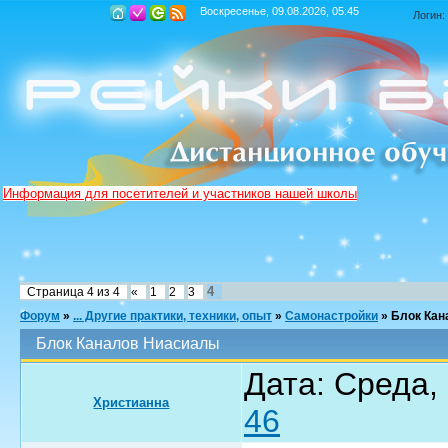
Воскресенье, 09.08.2026, 05:45
Логин:
Информация для посетителей и участников нашей школы
4
Страница
4
из
4
«
1
2
3
Форум
»
... Другие практики, техники, опыт
»
Самонастройки
»
Блок Кан
Блок Каналов Ниасиалы
Дата: Среда,
Христианна
46