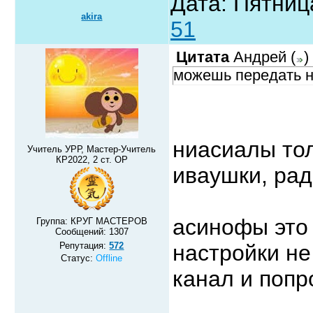
Дата: Пятниц
akira
51
Цитата
Андрей
(
)
можешь передать н
ниасиалы тол
Учитель УРР, Мастер-Учитель
КР2022, 2 ст. ОР
иваушки, рад
асинофы это 
Группа: КРУГ МАСТЕРОВ
Сообщений:
1307
Репутация:
572
настройки не
Статус:
Offline
канал и попр