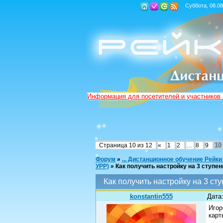
Суббота, 08.08
Информация для посетителей и участников
10
Страница
10
из
12
«
1
2
…
8
9
Форум
»
... Дистанционное обучение Рейки
УРР)
»
Как получить настройку на 3 ступен
Как получить настройку на 3 сту
konstantin555
Дата:
Игор
карт