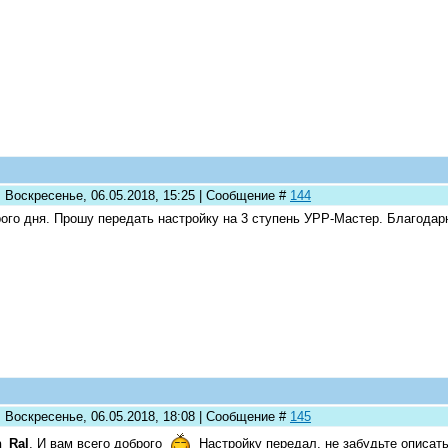
: Воскресенье, 06.05.2018, 15:25 | Сообщение #
144
ого дня. Прошу передать настройку на 3 ступень УРР-Мастер. Благодар
: Воскресенье, 06.05.2018, 18:08 | Сообщение #
145
_Ral
, И вам всего доброго
Настройку передал, не забудьте описат