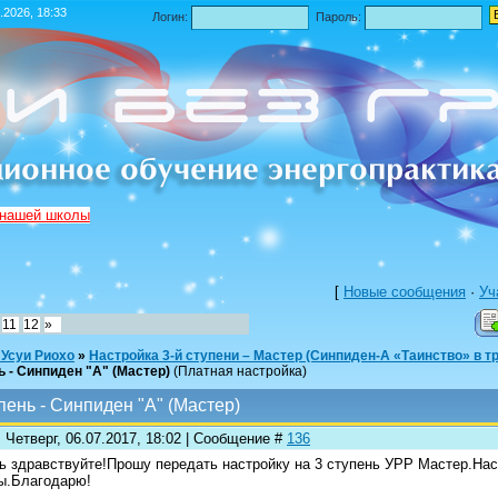
.2026, 18:33
Логин:
Пароль:
 нашей школы
[
Новые сообщения
·
Уч
11
12
»
 Усуи Риохо
»
Настройка 3-й ступени – Мастер (Синпиден-А «Таинство» в т
ь - Синпиден "А" (Мастер)
(Платная настройка)
пень - Синпиден "А" (Мастер)
 Четверг, 06.07.2017, 18:02 | Сообщение #
136
ь здравствуйте!Прошу передать настройку на 3 ступень УРР Мастер.Нас
ы.Благодарю!