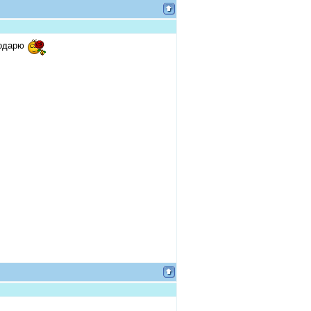
годарю