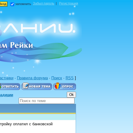
Забыл пароль
|
Регистрация
запомнить
астники
·
Правила форума
·
Поиск
·
RSS
]
радиции
тройку оплатил с банковской