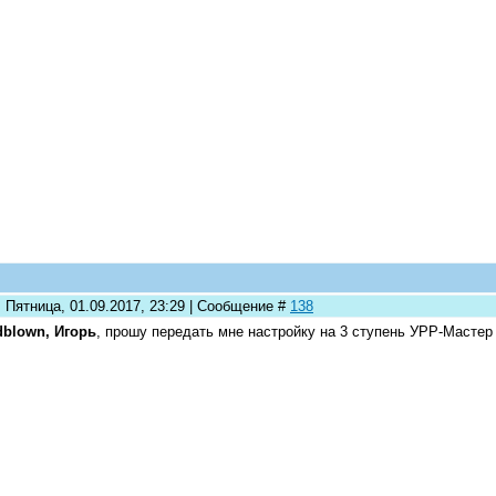
 Пятница, 01.09.2017, 23:29 | Сообщение #
138
blown, Игорь
, прошу передать мне настройку на 3 ступень УРР-Мастер