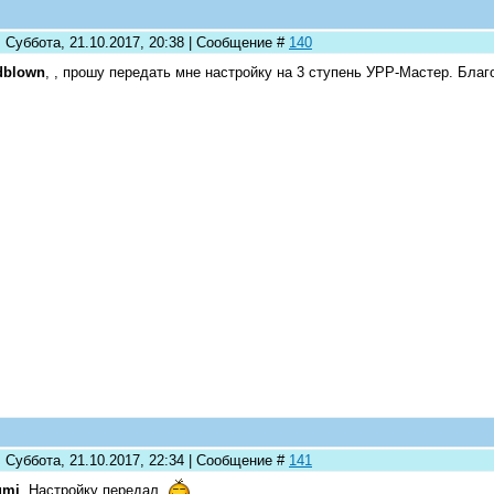
 Суббота, 21.10.2017, 20:38 | Сообщение #
140
dblown
, , прошу передать мне настройку на 3 ступень УРР-Мастер. Бла
 Суббота, 21.10.2017, 22:34 | Сообщение #
141
umi
, Настройку передал