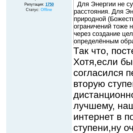
Для Энергии не су
Репутация:
1750
Статус:
Offline
расстояния. Для Э
природной (Божеств
ограничений тоже 
через создание це
определённым обра
соответствует кан
Так что, пос
нашем Мiре..
Хотя,если бы
согласился п
В общем, техническ
опытному Мастеру –
вторую ступе
этого всё необходи
дистанционно
возникают при реал
лучшему, наш
Научение.
интернет в п
ступени,ну о