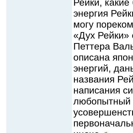
Рейки, какие
энергия Рейк
могу пореком
«Дух Рейки»
Петтера Валь
описана япо
энергий, дан
названия Рей
написания си
любопытный 
усовершенст
первоначаль