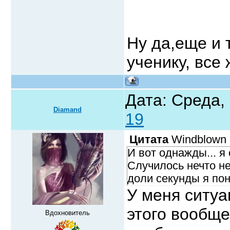
Ну да,еще и 
ученику, все
Дата: Среда,
Diamand
19
Цитата
Windblown
И вот однажды... я
Случилось нечто не
доли секунды я пон
У меня ситу
этого вообще
Вдохновитель