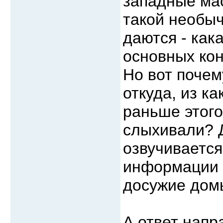
западные ма
такой необыч
даются - как
основных ко
Но вот почем
откуда, из к
раньше этого
слыхивали? Д
озвучивается
информации 
досужие домы
А ответ напр