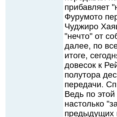
прибавляет "
Фурумото пер
Чуджиро Хая
"нечто" от с
далее, по вс
итоге, сегодн
довесок к Ре
полутора дес
передачи. Сп
Ведь по этой
настолько "з
предыдущих м