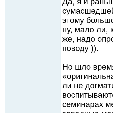
Да, я и рань
сумасшедшей 
этому большо
ну, мало ли, 
же, надо опр
поводу )).
Но шло время
«оригинальна
ли не догмат
воспитываютс
семинарах ме