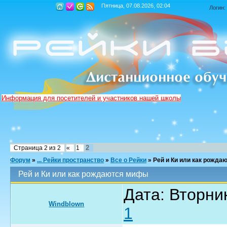
Пятница, 07.08.2026, 02:04
Логин:
Информация для посетителей и участников нашей школы
2
Страница
2
из
2
«
1
Форум
»
... Рейки пространство
»
Все о Рейки
»
Рей и Ки или как рожд
Рей и Ки или как рождаются мифы
Дата: Вторник
Windblown
1