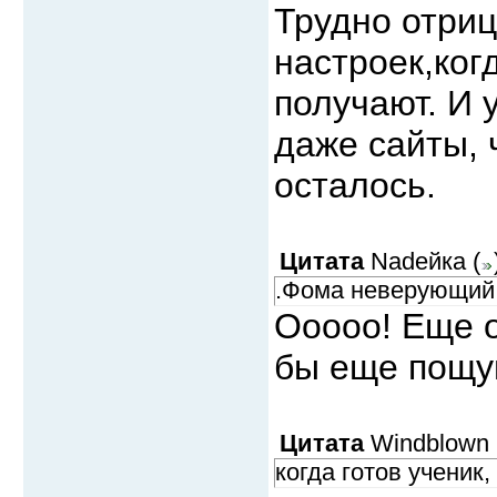
Трудно отри
настроек,ког
получают. И 
даже сайты, 
осталось.
Цитата
Nadeйка
(
.Фома неверующий,
Ооооо! Еще 
бы еще пощу
Цитата
Windblown
когда готов ученик