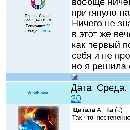
вообще ничег
притянуло на
Группа: Друзья
Сообщений:
270
Ничего не зн
Репутация:
90
в этот же ве
Статус:
Offline
как первый 
себя и не пр
но я решила 
Дата: Среда,
Windblown
20
Цитата
Amita
(
)
Так что, постепенн