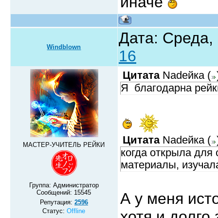
иначе
Дата: Среда,
Windblown
16
Цитата
Nadeйка
(
Я благодарна рейки
Цитата
Nadeйка
(
МАСТЕР-УЧИТЕЛЬ РЕЙКИ
когда открыла для 
материалы, изучала
Группа: Администратор
Сообщений:
15545
А у меня ист
Репутация:
2596
Статус:
Offline
хотя и долго