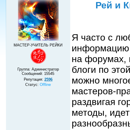
Рей и 
Я часто с л
МАСТЕР-УЧИТЕЛЬ РЕЙКИ
информацию п
на форумах,
блоги по это
Группа: Администратор
Сообщений:
15545
можно многое
Репутация:
2596
Статус:
Offline
мастеров-пра
раздвигая го
методы, идет
разнообразны