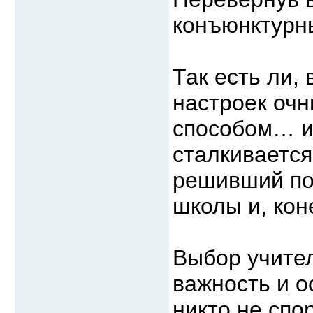
конъюнктурн
Так есть ли,
настроек оч
способом… и 
сталкивается
решивший пос
школы и, кон
Выбор учите
важность и о
никто не спор