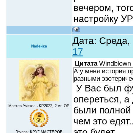
вечером, тог
настройку УР
Дата: Среда, 
Nadeйка
17
Цитата
Windblown
А у меня история п
разными эзотериче
У Вас был ф
опереться, а
Мастер-Учитель КР2022, 2 ст. ОР
были полной 
чем это едят.
это будет....
Группа: КРУГ МАСТЕРОВ