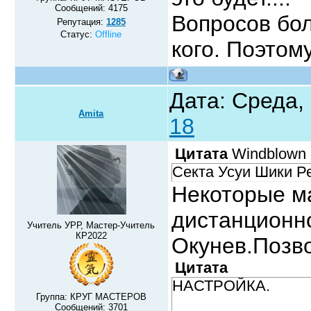
Сообщений:
4175
Вопросов бол
Репутация:
1285
Статус:
Offline
кого. Поэтом
Дата: Среда,
Amita
18
Цитата
Windblown
Секта Усуи Шики Р
Некоторые м
дистанционно
Учитель УРР, Мастер-Учитель
КР2022
Окунев.Позво
Цитата
НАСТРОЙКА.
Группа: КРУГ МАСТЕРОВ
Сообщений:
3701