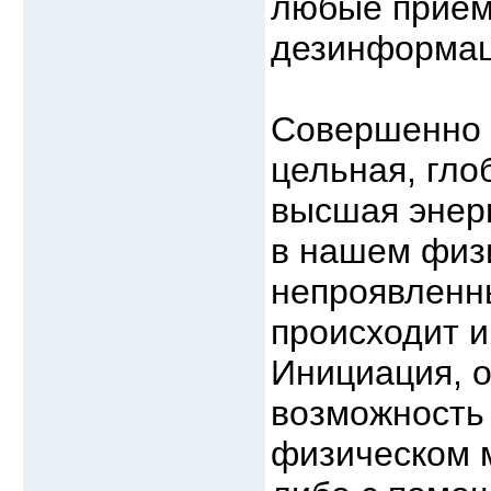
любые приемы
дезинформац
Совершенно я
цельная, гло
высшая энерг
в нашем физи
непроявленны
происходит и
Инициация, о
возможность
физическом 