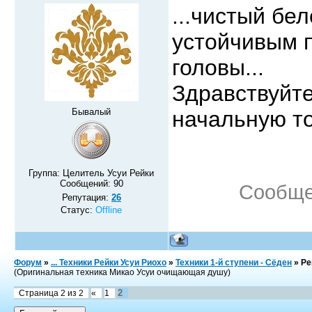
...чистый бе
устойчивым п
головы...
Здравствуйте
Бывалый
начальную то
Группа: Целитель Усуи Рейки
Сообщений:
90
Сообще
Репутация:
26
Статус:
Offline
Форум
»
... Техники Рейки Усуи Риохо
»
Техники 1-й ступени - Сёден
»
Ре
(Оригинальная техника Микао Усуи очищающая душу)
2
Страница
2
из
2
«
1