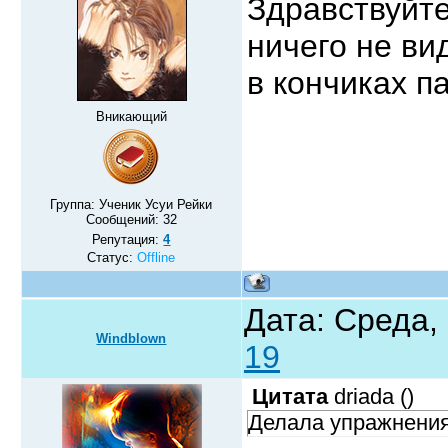
Здравствуйте
ничего не ви
в кончиках п
Вникающий
Группа: Ученик Усуи Рейки
Сообщений:
32
Репутация:
4
Статус:
Offline
Дата: Среда,
Windblown
19
Цитата
driada
(
)
Делала упражнения