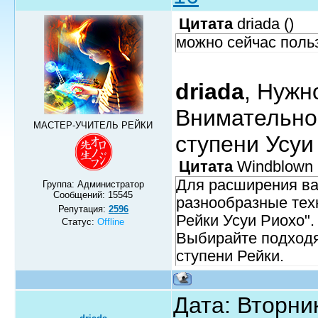
Цитата
driada
(
)
можно сейчас поль
driada
, Нуж
Внимательно
МАСТЕР-УЧИТЕЛЬ РЕЙКИ
ступени Усуи
Цитата
Windblown
Для расширения ва
Группа: Администратор
Сообщений:
15545
разнообразные тех
Репутация:
2596
Рейки Усуи Риохо".
Статус:
Offline
Выбирайте подходя
ступени Рейки.
Дата: Вторник