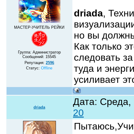
driada
, Техн
визуализации
МАСТЕР-УЧИТЕЛЬ РЕЙКИ
но вы должны
Как только э
Группа: Администратор
следовать з
Сообщений:
15545
Репутация:
2596
туда и энерг
Статус:
Offline
усиливает эт
Дата: Среда,
driada
20
Пытаюсь,Учи