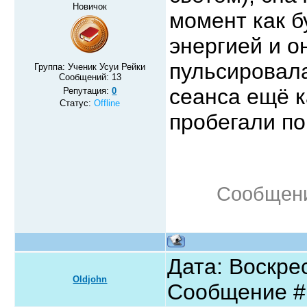
Новичок
момент как б
энергией и о
пульсировал
Группа: Ученик Усуи Рейки
Сообщений:
13
сеанса ещё к
Репутация:
0
Статус:
Offline
пробегали по 
Сообщени
Дата: Воскрес
Oldjohn
Сообщение 