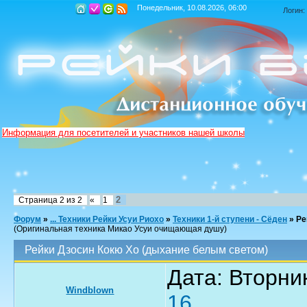
Понедельник, 10.08.2026, 06:00
Логин:
Информация для посетителей и участников нашей школы
2
Страница
2
из
2
«
1
Форум
»
... Техники Рейки Усуи Риохо
»
Техники 1-й ступени - Сёден
»
Ре
(Оригинальная техника Микао Усуи очищающая душу)
Рейки Дзосин Кокю Хо (дыхание белым светом)
Дата: Вторник
Windblown
16