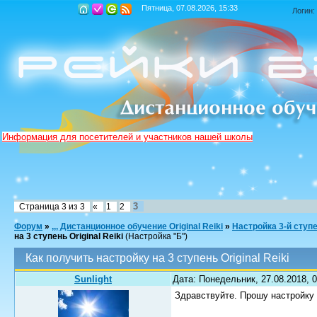
Пятница, 07.08.2026, 15:33
Логин:
Информация для посетителей и участников нашей школы
3
Страница
3
из
3
«
1
2
Форум
»
,,, Дистанционное обучение Original Reiki
»
Настройка 3-й ступ
на 3 ступень Original Reiki
(Настройка "Б")
Как получить настройку на 3 ступень Original Reiki
Sunlight
Дата: Понедельник, 27.08.2018, 
Здравствуйте. Прошу настройку 