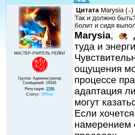
Цитата
Marysia
(
)
Так и должно быть?
болит и сидя выпол
Marysia
,
Д
туда и энерги
МАСТЕР-УЧИТЕЛЬ РЕЙКИ
Чувствительн
ощущения мог
процессе пра
Группа: Администратор
Сообщений:
15545
адаптация ли
Репутация:
2596
Статус:
Offline
могут казать
Если хочется
намерением 