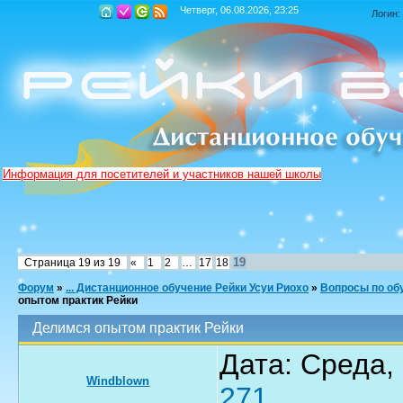
Четверг, 06.08.2026, 23:25
Логин:
Информация для посетителей и участников нашей школы
19
Страница
19
из
19
«
1
2
…
17
18
Форум
»
... Дистанционное обучение Рейки Усуи Риохо
»
Вопросы по обу
опытом практик Рейки
Делимся опытом практик Рейки
Дата: Среда,
Windblown
271