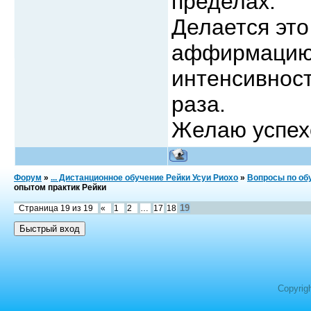
пределах.
Делается эт
аффирмацию.
интенсивност
раза.
Желаю успех
Форум
»
... Дистанционное обучение Рейки Усуи Риохо
»
Вопросы по обу
опытом практик Рейки
19
Страница
19
из
19
«
1
2
…
17
18
Copyrig