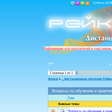
Суббота, 08.08
Информация для посетителей и участников
1
Страница
1
из
1
Форум
»
... Дистанционное обучение Рейки
Вопросы по обучению и практик
Тема
Важные темы
Вопросы по обучению и прак