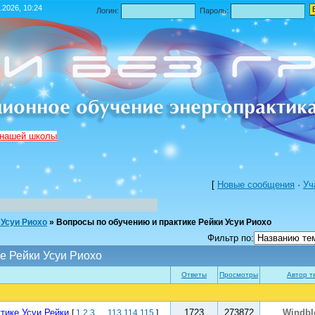
.2026, 10:24
Логин:
Пароль:
 нашей школы
[
Новые сообщения
·
Уч
 Усуи Риохо
»
Вопросы по обучению и практике Рейки Усуи Риохо
Фильтр по:
е Рейки Усуи Риохо
Ответы
Просмотры
Автор т
тике Усуи Рейки
1723
273872
Windb
[
1
2
3
…
113
114
115
]