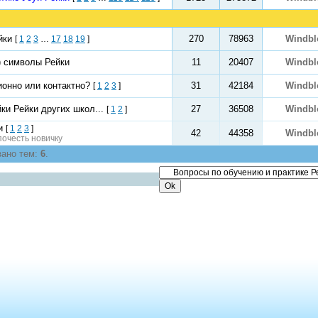
йки
270
78963
Windb
[
1
2
3
…
17
18
19
]
) символы Рейки
11
20407
Windb
ионно или контактно?
31
42184
Windb
[
1
2
3
]
ки Рейки других школ...
27
36508
Windb
[
1
2
]
и
[
1
2
3
]
42
44358
Windb
почесть новичку
зано тем:
6
.