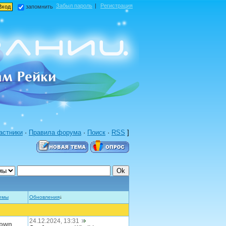
Забыл пароль
|
Регистрация
запомнить
астники
·
Правила форума
·
Поиск
·
RSS
]
емы
Обновления
↓
24.12.2024, 13:31
lown