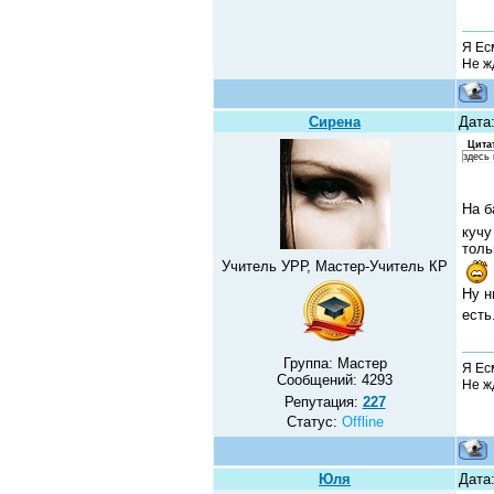
Я Ес
Не жд
Сирена
Дата:
Цита
здесь 
На б
кучу
толь
Учитель УРР, Мастер-Учитель КР
Ну н
есть
Группа: Мастер
Я Ес
Сообщений:
4293
Не жд
Репутация:
227
Статус:
Offline
Юля
Дата