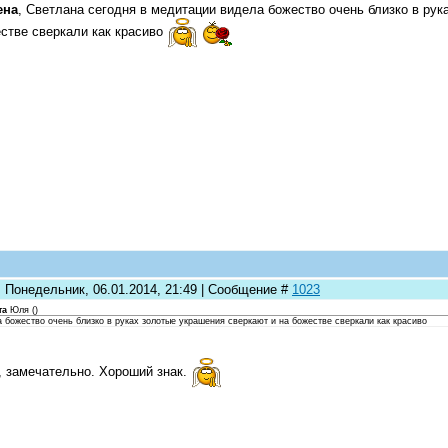
ена
, Светлана сегодня в медитации видела божество очень близко в рук
стве сверкали как красиво
: Понедельник, 06.01.2014, 21:49 | Сообщение #
1023
та
Юля
(
)
 божество очень близко в руках золотые украшения сверкают и на божестве сверкали как красиво
 замечательно. Хороший знак.