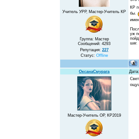
КР п
Учитель УРР, Мастер-Учитель КР
бы.
имен
Посл
уж п
пойд
Группа: Мастер
шаг.
Сообщений:
4293
Репутация:
227
Статус:
Offline
ОксанаСмурага
Дата
Свет
ощу
Мастер-Учитель ОР, КР2019