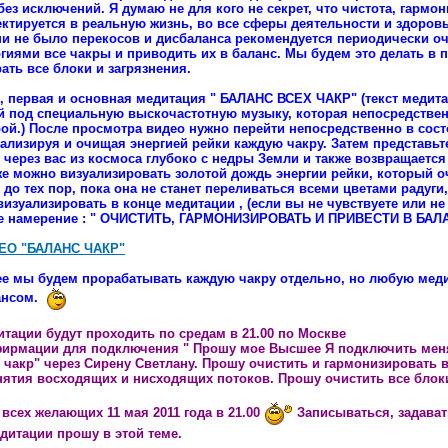
без исключений. Я думаю не для кого не секрет, что чистота, гармо
ктируется в реальную жизнь, во все сферы деятельности и здоровь
ни не было перекосов и дисбаланса рекомендуется периодически о
гиями все чакры и приводить их в баланс. Мы будем это делать в 
ать все блоки и загрязнения.
, первая и основная медитация " БАЛАНС ВСЕХ ЧАКР" (текст медит
 под специальную выскочастотную музыку, которая непосредствен
ой.) После просмотра видео нужно перейти непосредственно в сост
ализируя и очищая энергией рейки каждую чакру. Затем представьте
 через вас из космоса глубоко с недры Земли и также возвращается
е можно визуализировать золотой дождь энергии рейки, который о
 до тех пор, пока она не станет переливаться всеми цветами радуг
визуализировать в конце медитации , (если вы не чувствуете или не 
е намерение : " ОЧИСТИТЬ, ГАРМОНИЗИРОВАТЬ И ПРИВЕСТИ В БА
ЕО "БАЛАНС ЧАКР"
ее мы будем прорабатывать каждую чакру отдельно, но любую мед
ансом.
тации будут проходить по средам в 21.00 по Москве
ирмации для подключения " Прошу мое Высшее Я подключить меня
 чакр" через Сирену Светлану. Прошу очистить и гармонизировать в
ятия восходящих и нисходящих потоков. Прошу очистить все блоки
всех желающих 11 мая 2011 года в 21.00
Записываться, задават
дитации прошу в этой теме.