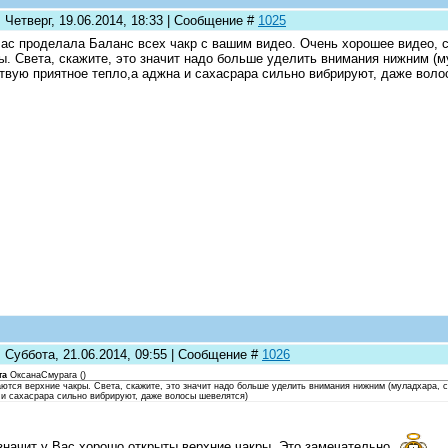
 Четверг, 19.06.2014, 18:33 | Сообщение #
1025
ас проделала Баланс всех чакр с вашим видео. Очень хорошее видео, 
ы. Света, скажите, это значит надо больше уделить внимания нижним (м
твую приятное тепло,а аджна и сахасрара сильно вибрируют, даже воло
 Суббота, 21.06.2014, 09:55 | Сообщение #
1026
та
ОксанаСмурага
(
)
ются верхние чакры. Света, скажите, это значит надо больше уделить внимания нижним (муладхара, с
 и сахасрара сильно вибрируют, даже волосы шевелятся)
значит у Вас хорошо открыты верхние чакры. Это замечательно.