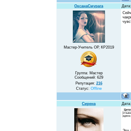
ОксанаСмурага
Дата:
Сейч
чакр
чувс
Мастер-Учитель ОР, КР2019
Группа: Мастер
Сообщений:
629
Репутация:
216
Статус:
Offline
Сирена
Дата:
Цита
отзыва
аджна
Это 