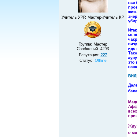
все 
прое
жиз
энер
Учитель УРР, Мастер-Учитель КР
убир
Итак
мной
чакр
визу
Группа: Мастер
идет
Сообщений:
4293
Такж
Репутация:
227
ауру
Статус:
Offline
это 
ваш
ВИД
Дал
бал
Меди
Афф
всех
прин
Жду 
о ме