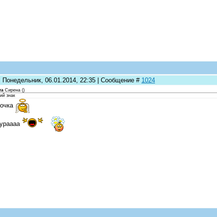
: Понедельник, 06.01.2014, 22:35 | Сообщение #
1024
та
Сирена
(
)
ий знак
точка
ураааа