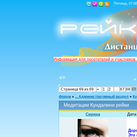
Пятница, 07.08
Информация для посетителей и участников
69
Страница
69
из
69
«
1
2
…
67
68
Форум
»
... Административный раздел
»
Ку
Медитации Кундалини рейки
Сирена
Дата:
Дор
Это 