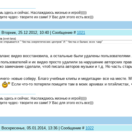
мь здесь и сейчас. Наслаждаюсь жизнью и игрой)))))
ите чудес- творите их сами! У Вас для этого есть все)))
 Вторник, 25.12.2012, 10:40 | Сообщение #
1021
та
(
svet-lana
)
не открывается " Чистка энергетических центров" И " Чистка и баланс всех чакр"
аланс видео восстановила, а остальные были удалены пользователями
 пользователей и их видео просто удалили за нарушение авторских прав
ко замечание сделали, чтоб писала авторов музыки и т.д. Но часть ста
ичего- новые соберу. Благо учебные клипы и медитации- все на месте. 
.
Если что-то потеряли поищите там в моих архивах и плэйлистах, 
мь здесь и сейчас. Наслаждаюсь жизнью и игрой)))))
ите чудес- творите их сами! У Вас для этого есть все)))
: Воскресенье, 05.01.2014, 13:36 | Сообщение #
1022