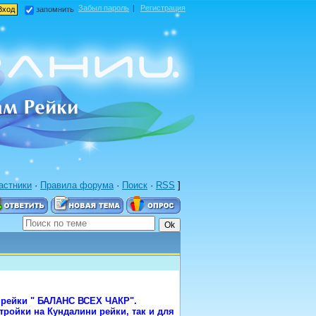
Забыл пароль
|
Регистрация
запомнить
астники
·
Правила форума
·
Поиск
·
RSS
]
 рейки " БАЛАНС ВСЕХ ЧАКР".
тройки на Кундалини рейки, так и для