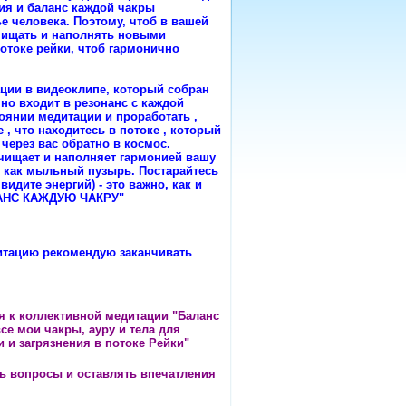
ния и баланс каждой чакры
е человека. Поэтому, чтоб в вашей
чищать и наполнять новыми
потоке рейки, чтоб гармонично
ации в видеоклипе, который собран
но входит в резонанс с каждой
оянии медитации и проработать ,
 , что находитесь в потоке , который
 через вас обратно в космос.
чищает и наполняет гармонией вашу
и, как мыльный пузырь. Постарайтесь
видите энергий) - это важно, как и
ЛАНС КАЖДУЮ ЧАКРУ"
итацию рекомендую заканчивать
 к коллективной медитации "Баланс
се мои чакры, ауру и тела для
 и загрязнения в потоке Рейки"
ь вопросы и оставлять впечатления