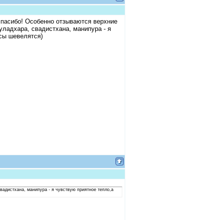
спасибо! Особенно отзываются верхние
уладхара, свадистхана, манипура - я
сы шевелятся)
вадистхана, манипура - я чувствую приятное тепло,а