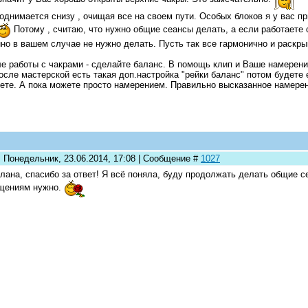
однимается снизу , очищая все на своем пути. Особых блоков я у вас п
Потому , считаю, что нужно общие сеансы делать, а если работаете 
но в вашем случае не нужно делать. Пусть так все гармонично и раскр
е работы с чакрами - сделайте баланс. В помощь клип и Ваше намерени
осле мастерской есть такая доп.настройка "рейки баланс" потом будете
ете. А пока можете просто намерением. Правильно высказанное намере
: Понедельник, 23.06.2014, 17:08 | Сообщение #
1027
лана, спасибо за ответ! Я всё поняла, буду продолжать делать общие се
щениям нужно.