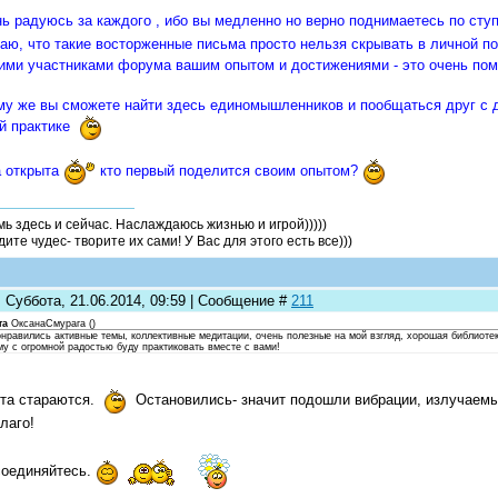
ь радуюсь за каждого , ибо вы медленно но верно поднимаетесь по сту
аю, что такие восторженные письма просто нельзя скрывать в личной по
ими участниками форума вашим опытом и достижениями - это очень пом
му же вы сможете найти здесь единомышленников и пообщаться друг с
й практике
 открыта
кто первый поделится своим опытом?
мь здесь и сейчас. Наслаждаюсь жизнью и игрой)))))
ите чудес- творите их сами! У Вас для этого есть все)))
 Суббота, 21.06.2014, 09:59 | Сообщение #
211
та
ОксанаСмурага
(
)
онравились активные темы, коллективные медитации, очень полезные на мой взгляд, хорошая библиоте
у с огромной радостью буду практиковать вместе с вами!
та стараются.
Остановились- значит подошли вибрации, излучаем
лаго!
оединяйтесь.