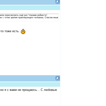
шила пересмотреть ещё раз "глазами рейкиста".
аю с точки зрения практикующего человека. Совсем иные
-то тоже есть.
но я с вами не прощаюсь... С любовью