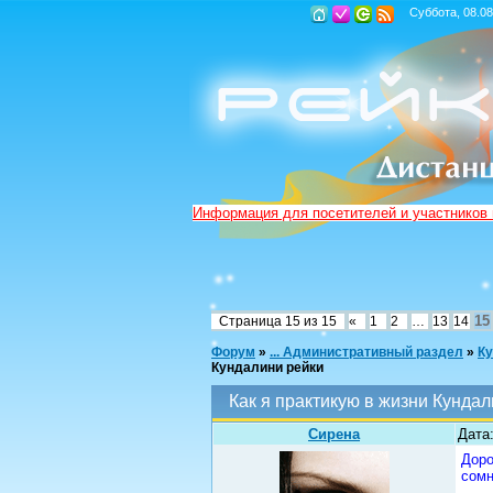
Суббота, 08.08
Информация для посетителей и участников
15
Страница
15
из
15
«
1
2
…
13
14
Форум
»
... Административный раздел
»
Ку
Кундалини рейки
Как я практикую в жизни Кундал
Сирена
Дата:
Доро
сомн