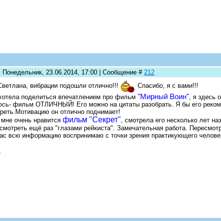
: Понедельник, 23.06.2014, 17:00 | Сообщение #
212
Светлана, вибрации подошли отлично!!!
Спасибо, я с вами!!!
"Мирный Воин"
хотела поделиться впечатлением про фильм
, я здесь 
сь- фильм ОТЛИЧНЫЙ! Его можно на цитаты разобрать. Я бы его реко
реть.Мотивацию он отлично поднимает!
фильм "Секрет"
мне очень нравится
, смотрела его несколько лет на
смотреть ещё раз "глазами рейкиста". Замечательная работа. Пересмотри
ас всю информацию воспринимаю с точки зрения практикующего человек