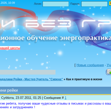
.2026, 10:39
Логин:
Пароль:
 нашей школы
[
Новые сообщения
·
Уч
ндалини Рейки - Мастер Учитель "Сирена"
»
Как я практикую в жизни
ини рейки
 Суббота, 23.07.2011, 01:25 | Сообщение #
1
гие ребята, получаю ваши чудесные отзывы в письмах и рассказы о ваш
ениях и затруднениях !