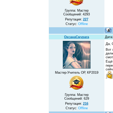
Группа: Мастер
Сообщений:
4293
Репутация:
227
Статус:
Offline
ОксанаСмурага
Дата
Да, 
Вот 
делю
смот
Ещё 
пере
сейч
Мастер-Учитель ОР, КР2019
Группа: Мастер
Сообщений:
629
Репутация:
216
Статус:
Offline