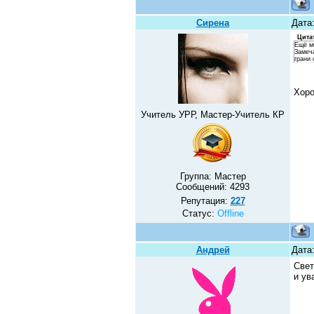
Сирена
Дата:
Цита
Ещё мн
Замеч
грани 
Хор
Учитель УРР, Мастер-Учитель КР
Группа: Мастер
Сообщений:
4293
Репутация:
227
Статус:
Offline
Андрей
Дата
Свет
и ув