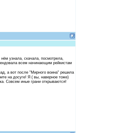
о нём узнала, скачала, посмотрела,
мендовала всем начинающим рейкистам
зад, а вот после "Мирного воина" решила
те на досуге! Я ( вы, наверное тоже)
а. Совсем иные грани открываются!