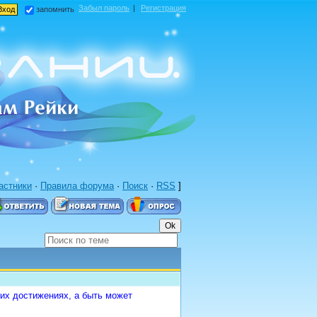
Забыл пароль
|
Регистрация
запомнить
астники
·
Правила форума
·
Поиск
·
RSS
]
их достижениях, а быть может