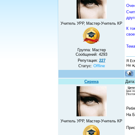
Очен
Счит
друг
Учитель УРР, Мастер-Учитель КР
К то
свое
Тема
Группа: Мастер
Сообщений:
4293
Репутация:
227
Я Ес
Не жд
Статус:
Offline
Сирена
Дата:
Цита
мне п
Поэтом
Ребя
На Б
Учитель УРР, Мастер-Учитель КР
Прис