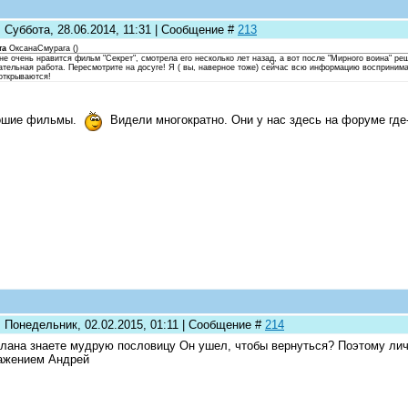
 Суббота, 28.06.2014, 11:31 | Сообщение #
213
та
ОксанаСмурага
(
)
е очень нравится фильм "Секрет", смотрела его несколько лет назад, а вот после "Мирного воина" ре
ательная работа. Пересмотрите на досуге! Я ( вы, наверное тоже) сейчас всю информацию восприним
открываются!
ошие фильмы.
Видели многократно. Они у нас здесь на форуме где
: Понедельник, 02.02.2015, 01:11 | Сообщение #
214
лана знаете мудрую пословицу Он ушел, чтобы вернуться? Поэтому лич
ажением Андрей