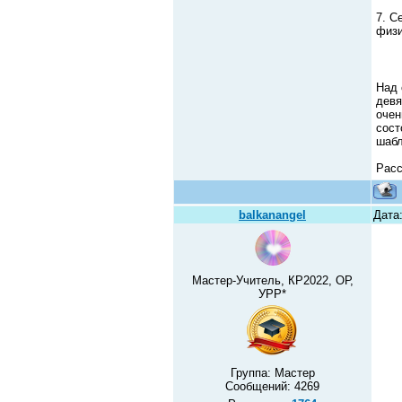
7. С
физи
Над 
девя
очен
сост
шабл
Расс
balkanangel
Дата
Мастер-Учитель, КР2022, ОР,
УРР*
Группа: Мастер
Сообщений:
4269