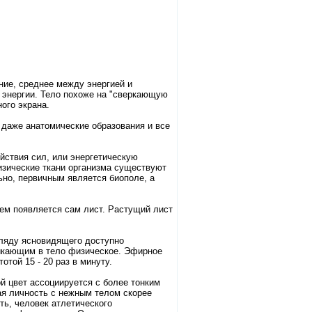
ние, среднее между энергией и
и энергии. Тело похоже на "сверкающую
ого экрана.
ь даже анатомические образования и все
йствия сил, или энергетическую
изические ткани организма существуют
ьно, первичным является биополе, а
чем появляется сам лист. Растущий лист
гляду ясновидящего доступно
никающим в тело физическое. Эфирное
отой 15 - 20 раз в минуту.
ой цвет ассоциируется с более тонким
ая личность с нежным телом скорее
ть, человек атлетического