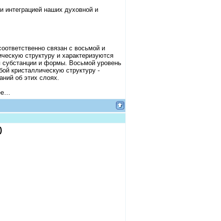
и интеграцией наших духовной и
оответственно связан с восьмой и
ическую структуру и характеризуются
я субстанции и формы. Восьмой уровень
бой кристаллическую структуру -
ний об этих слоях.
нее…
)