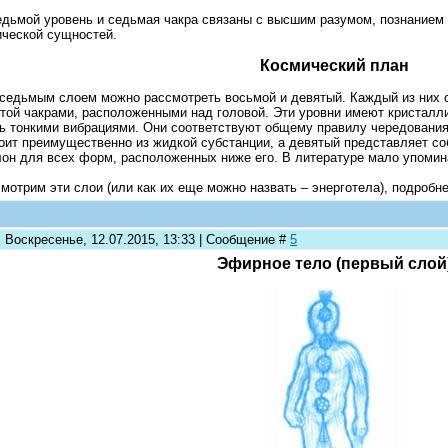
едьмой уровень и седьмая чакра связаны с высшим разумом, познанием 
ческой сущностей.
Космический план
седьмым слоем можно рассмотреть восьмой и девятый. Каждый из них с
той чакрами, расположенными над головой. Эти уровни имеют кристалл
ь тонкими вибрациями. Они соответствуют общему правилу чередовани
оит преимущественно из жидкой субстанции, а девятый представляет со
он для всех форм, расположенных ниже его. В литературе мало упомина
мотрим эти слои (или как их еще можно назвать – энерготела), подроб
: Воскресенье, 12.07.2015, 13:33 | Сообщение #
5
Эфирное тело (первый слой