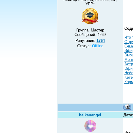
УРР*
Сод
Группа: Мастер
Сообщений:
4269
Что 
Репутация:
1764
Стру
Статус:
Offline
Семь
Эфир
Эмоц
Мент
Астр
Эфир
Небе
Кете
Кар
balkanangel
Дата
Все 