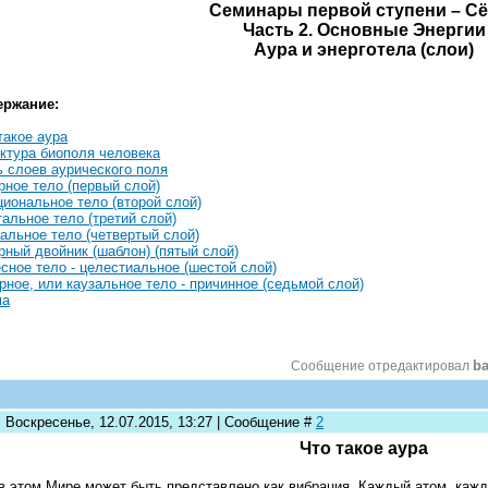
Семинары первой ступени – С
Часть 2. Основные Энергии
Аура и энерготела (слои)
ержание:
такое аура
ктура биополя человека
 слоев аурического поля
ное тело (первый слой)
иональное тело (второй слой)
альное тело (третий слой)
альное тело (четвертый слой)
ный двойник (шаблон) (пятый слой)
сное тело - целестиальное (шестой слой)
рное, или каузальное тело - причинное (седьмой слой)
ма
ba
Сообщение отредактировал
: Воскресенье, 12.07.2015, 13:27 | Сообщение #
2
Что такое аура
в этом Мире может быть представлено как вибрация. Каждый атом, кажд