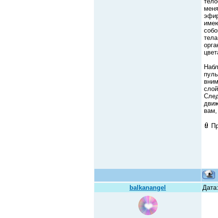
тело
меня
эфир
имею
собо
тела
орга
цвет
Набл
пуль
вним
слой
След
движ
вам,
П
balkanangel
Дата