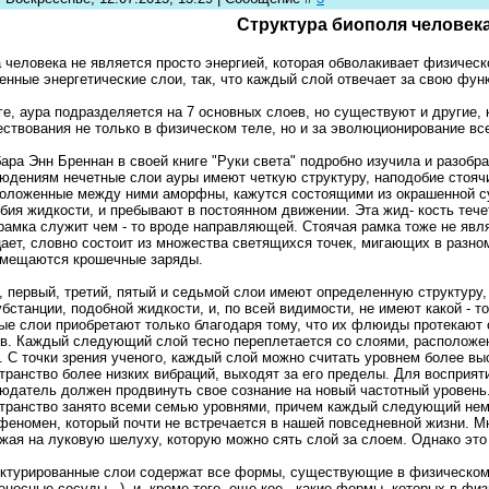
Структура биополя человек
 человека не является просто энергией, которая обволакивает физическ
енные энергетические слои, так, что каждый слой отвечает за свою функ
ге, аура подразделяется на 7 основных слоев, но существуют и другие,
ствования не только в физическом теле, но и за эволюционирование вс
ара Энн Бреннан в своей книге "Руки света" подробно изучила и разобра
юдениям нечетные слои ауры имеют четкую структуру, наподобие стоячи
оложенные между ними аморфны, кажутся состоящими из окрашенной су
бия жидкости, и пребывают в постоянном движении. Эта жид- кость течет
рамка служит чем - то вроде направляющей. Стоячая рамка тоже не явля
ает, словно состоит из множества светящихся точек, мигающих в разно
мещаются крошечные заряды.
, первый, третий, пятый и седьмой слои имеют определенную структуру, 
убстанции, подобной жидкости, и, по всей видимости, не имеют какой - 
ые слои приобретают только благодаря тому, что их флюиды протекают 
в. Каждый следующий слой тесно переплетается со слоями, расположе
. С точки зрения ученого, каждый слой можно считать уровнем более вы
транство более низких вибраций, выходят за его пределы. Для восприя
юдатель должен продвинуть свое сознание на новый частотный уровень.
транство занято всеми семью уровнями, причем каждый следующий нем
феномен, который почти не встречается в нашей повседневной жизни. Мн
жая на луковую шелуху, которую можно сять слой за слоем. Однако это 
ктурированные слои содержат все формы, существующие в физическом 
еносные сосуды...), и, кроме того, еще кое - какие формы, которых в фи