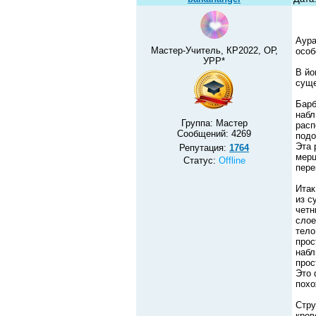
Аура
Мастер-Учитель, КР2022, ОР,
особ
УРР*
В йо
суще
Барб
набл
Группа: Мастер
расп
Сообщений:
4269
подо
Эта 
Репутация:
1764
мерц
Статус:
Offline
пере
Итак
из с
четн
слое
тело
прос
набл
прос
Это 
похо
Стру
кров