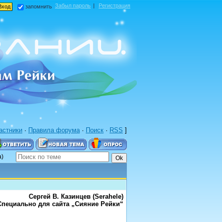
Забыл пароль
|
Регистрация
запомнить
астники
·
Правила форума
·
Поиск
·
RSS
]
а)
Сергей В. Казинцев (Serahele)
Специально для сайта „Сияние Рейки“