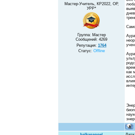
Мастер-Учитель, КР2022, ОР,
люба
УРР*
выяв
днев
трен
Само
Группа: Мастер
Аура
Сообщений:
4269
неор
учен
Репутация:
1764
Статус:
Offline
Аура
ульт
родс
врем
как 
иссл
влия
инте
Энер
биоп
наук
энер
balkanangel
Дата