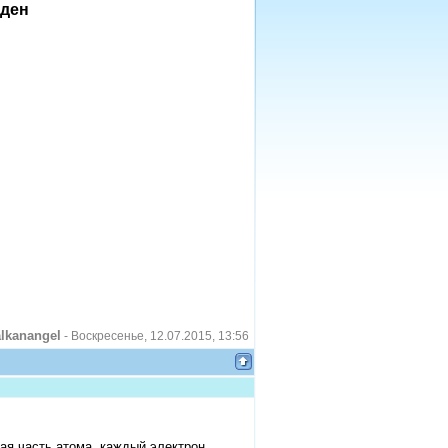
ёден
lkanangel
-
Воскресенье, 12.07.2015, 13:56
ая часть атома, каждый электрон,