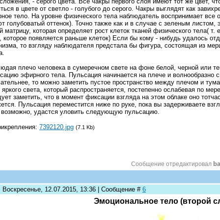
сложения, - серого цвета. Все чакры первого слоя имеют тот же цвет, чт
ться в цвете от светло - голубого до серого. Чакры выглядят как завихре
ное тело. На уровне физического тела наблюдатель воспринимает все о
т голубоватый оттенок). Точно также как и в случае с зеленым листом,
й матрицу, которая определяет рост клеток тканей физического тела( т. 
, которое появляется раньше клеток) Если бы кому - нибудь удалось от
низма, то взгляду наблюдателя предстала бы фигура, состоящая из ме
а.
юдая плечо человека в сумеречном свете на фоне белой, черной или те
сацию эфирного тела. Пульсация начинается на плече и волнообразно с
ательнее, то можно заметить пустое пространство между плечом и тум
 яркого света, который распространяется, постепенно ослабевая по мер
ует заметить, что в момент фиксации взгляда на этом облаке оно тотчас
ется. Пульсация переместится ниже по руке, пока вы задерживаете взгл
 возможно, удастся уловить следующую пульсацию.
рикрепления:
7392120.jpg
(7.1 Kb)
ba
Сообщение отредактировал
: Воскресенье, 12.07.2015, 13:36 | Сообщение #
6
Эмоциональное тело (второй с