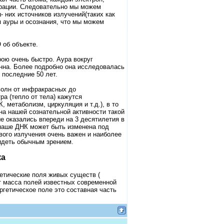
брации. Следовательно мы можем
 них источников излучений(таких как
я ауры и осознания, что мы можем
 об объекте.
рою очень быстро. Аура вокруг
ванна. Более подробно она исследовалась
 последние 50 лет.
волн от инфракрасных до
а (тепло от тела) кажутся
метаболизм, циркуляция и т.д.), в то
на нашей сознательной активности такой
е оказались впереди на 3 десятилетия в
 наше ДНК может быть изменена под
ого излучения очень важен и наиболее
видеть обычным зрением.
ка
гетические поля живых существ (
т масса полей известных современной
ергетическое поле это составная часть