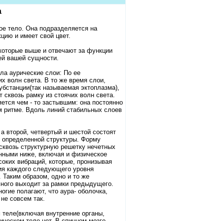
а
ое тело. Она подразделяется на
цию и имеет свой цвет.
 которые выше и отвечают за функции
ей вашей сущности.
ла аурические слои: По ее
х волн света. В то же время слои,
бстанции(так называемая эктоплазма),
 сквозь рамку из стоячих волн света.
ется чем - то застывшим: она постоянно
м ритме. Вдоль линий стабильных слоев
а второй, четвертый и шестой состоят
то определенной структуры. Форму
сквозь структурную решетку нечетных
нными ниже, включая и физическое
соких вибраций, которые, пронизывая
тия каждого следующего уровня
 Таким образом, одно и то же
ного выходит за рамки предыдущего.
огие полагают, что аура- оболочка,
не совсем так.
теле(включая внутренние органы,
зическом теле нет. В спинном мозге