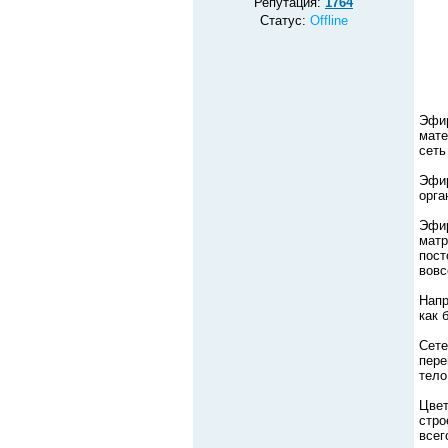
Репутация:
1764
Статус:
Offline
Эфир
мате
сеть
Эфир
орга
Эфир
матр
пост
вовс
Напр
как 
Сете
пере
тело
Цвет
стро
всег