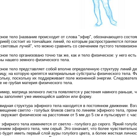
ное тело (название происходит от слова "эфир", обозначающего состоя
рией) состоит из тончайших линий, по которым распространяются поток
 световых лучей", что можно сравнить со свечением пустого телевизионн
ное тело организовано точно так же, как и тело физическое: у него ест
ны нашего земного физического тела.
ное тело представляет собой вполне определенную структуру линий де
ицу, на которую крепятся материальные субстраты физического тела. Ф
ольку, поскольку их поддерживает поле жизненной энергии. Следовател
е не грубая материя физического тела.
имер, матрица зеленого листа появляется у растения намного раньше, 
бы заполняет уже имеющийся шаблон или форму.
видная структура эфирного тела находится в постоянном движении. Вз
мещение светло - голубых бликов света по линиям эфирного тела, про
 окружает физическое на расстоянии от 5 мм до 5 см и пульсирует с част
 эфирного тела изменяется от светло - голубого до серого. Яркий голуб
ением эфирного тела, чем серый. Это означает, что более чувствительн
о будет иметь первый слой ауры голубого цвета, а более жесткая личнос