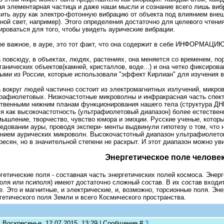
я элементарная частица и даже наши мысли и сознание всего лишь ви
ить ауру как электро-фотонную вибрацию от объекта под влиянием внеш-
ной свет, например). Этого определения достаточно для целевого чтени
ироваться для того, чтобы увидеть аурические вибрации.
е важное, в ауре, это тот факт, что она содержит в себе ИНФОРМАЦИЮ
 повсюду, в объектах, людях, растениях, она меняется со временем, по
ганических объектов(камней, кристаллов, воде...) и она четко фиксиро
ыми из России, которые использовали "эффект Кирлиан" для изучения в
 вокруг людей частично состоит из электромагнитных излучений, микро
рафиолетовых. Низкочастотные микроволны и инфракрасная часть спектр
твенными нижним планам функционирования нашего тела (структура ДНК, 
я как высокочастотность (ультрафиолетовый диапазон) более естествен
мышление, творчество, чувство юмора и эмоции. Русские ученые, которы
едовании ауры, проводя экспери- менты выдвинули гипотезу о том, что
нием аурических микроволн. Высокочастотный диапазон ультрафиолетов
ресен, но в значительной степени не раскрыт. И этот диапазон можно у
Энергетическое поле челове
гетические поля - составная часть энергетических полей космоса. Энер
оля или псиполя) имеют достаточно сложный состав. В их состав входи
е. Это и магнитные, и электрические, и, возможно, торсионные поля. Эн
гетического поля Земли и всего Космического пространства.
: Воскресенье, 12.07.2015, 13:29 | Сообщение #
3