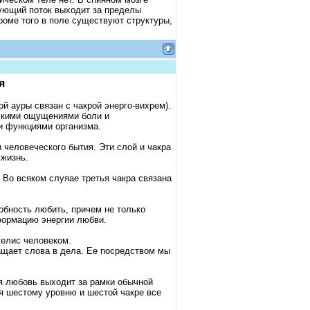
рующий поток выходит за пределы
роме того в поле существуют структуры,
я
й ауры связан с чакрой энерго-вихрем).
ескими ощущениями боли и
и функциями организма.
 человеческого бытия. Эти слой и чакра
жизнь.
 Во всяком слуяае третья чакра связана
собность любить, причем не только
сформацию энергии любви.
желис человеком.
ращает слова в дела. Ее посредством мы
я любовь выходит за рамки обычной
я шестому уровню и шестой чакре все