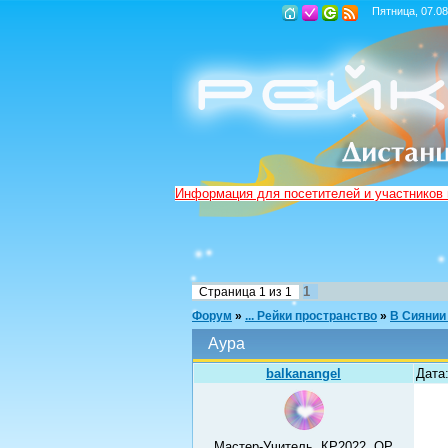
Пятница, 07.08
Информация для посетителей и участников
1
Страница
1
из
1
Форум
»
... Рейки пространство
»
В Сиянии
Аура
balkanangel
Дата
Мастер-Учитель, КР2022, ОР,