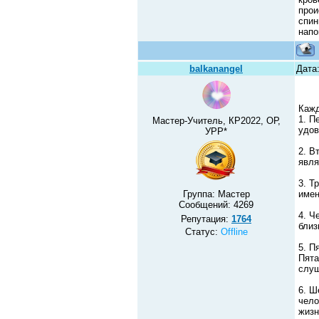
прои
спин
напо
balkanangel
Дата
Кажд
1. П
Мастер-Учитель, КР2022, ОР,
удов
УРР*
2. В
явля
3. Т
Группа: Мастер
имен
Сообщений:
4269
4. Ч
Репутация:
1764
близ
Статус:
Offline
5. П
Пята
слуш
6. Ш
чело
жизн