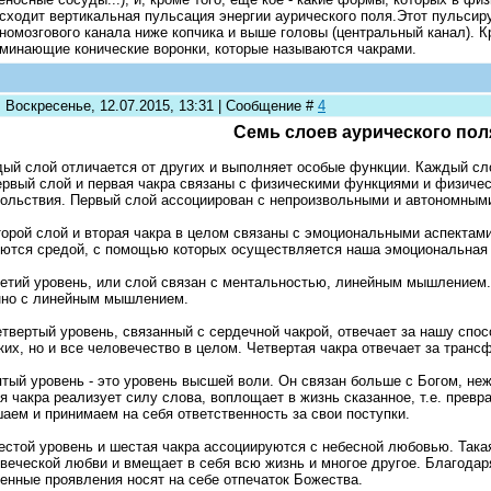
сходит вертикальная пульсация энергии аурического поля.Этот пульси
номозгового канала ниже копчика и выше головы (центральный канал). К
минающие конические воронки, которые называются чакрами.
: Воскресенье, 12.07.2015, 13:31 | Сообщение #
4
Семь слоев аурического пол
ый слой отличается от других и выполняет особые функции. Каждый сло
ервый слой и первая чакра связаны с физическими функциями и физич
ольствия. Первый слой ассоциирован с непроизвольными и автономным
торой слой и вторая чакра в целом связаны с эмоциональными аспектами
ются средой, с помощью которых осуществляется наша эмоциональная 
ретий уровень, или слой связан с ментальностью, линейным мышлением.
но с линейным мышлением.
етвертый уровень, связанный с сердечной чакрой, отвечает за нашу спо
ких, но и все человечество в целом. Четвертая чакра отвечает за тран
ятый уровень - это уровень высшей воли. Он связан больше с Богом, не
я чакра реализует силу слова, воплощает в жизнь сказанное, т.е. прев
аем и принимаем на себя ответственность за свои поступки.
естой уровень и шестая чакра ассоциируются с небесной любовью. Така
веческой любви и вмещает в себя всю жизнь и многое другое. Благодар
енные проявления носят на себе отпечаток Божества.