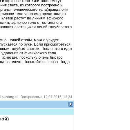
о и эфирное тело. Они также могут
ния света, из которого построено и
рганы человеческого тела(правда они
 эфирное тело человека представляет
е клетки растут по линиям эфирного
делить эфирное тело от остального
рцающих светящихся линий голубоватого
мно - синей стены, можно увидеть
пускается по руке. Если присмотреться
анным голубым светом. После этого идет
е удаления от физического тела.
 исчезает, поскольку очень быстро
яд на плече. Попытайтесь снова. Тогда
lkanangel
-
Воскресенье, 12.07.2015, 13:34
лой)