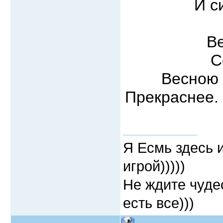
И с
В
С
Весною 
Прекраснее. 
Я Есмь здесь 
игрой)))))
Не ждите чудес
есть все)))