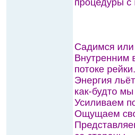
процедуры с 
Садимся или 
Внутренним 
потоке рейки
Энергия льёт
как-будто м
Усиливаем по
Ощущаем сво
Представляем