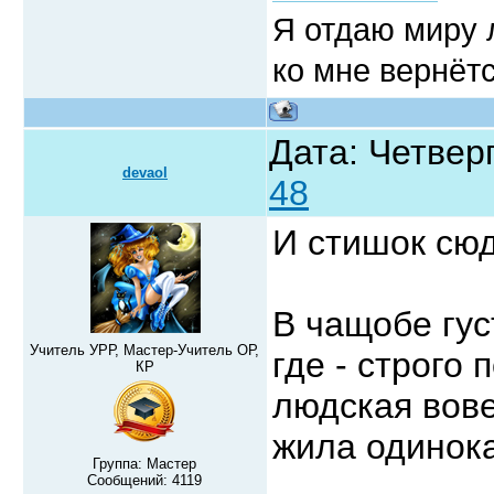
Я отдаю миру л
ко мне вернётс
Дата: Четверг
devaol
48
И стишок сю
В чащобе гус
Учитель УРР, Мастер-Учитель ОР,
где - строго 
КР
людская вове
жила одинока
Группа: Мастер
Сообщений:
4119