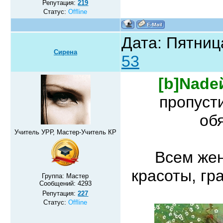
Репутация:
219
Статус:
Offline
Дата: Пятниц
Сирена
53
[b]Nade
пропуст
об
Учитель УРР, Мастер-Учитель КР
Всем жен
красоты, гр
Группа: Мастер
Сообщений:
4293
Репутация:
227
Статус:
Offline