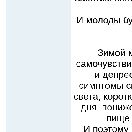
И молоды бу
Зимой 
самочувстви
и депре
симптомы с
света, корот
дня, пониж
пище,
И поэтому 