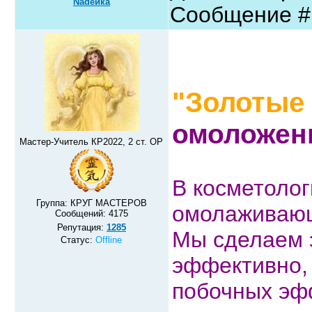
Nadeйка
Сообщение 
"Золотые
омоложени
Мастер-Учитель КР2022, 2 ст. ОР
В косметолог
Группа: КРУГ МАСТЕРОВ
омолаживающ
Сообщений:
4175
Репутация:
1285
Мы сделаем э
Статус:
Offline
эффективно, 
побочных эфф