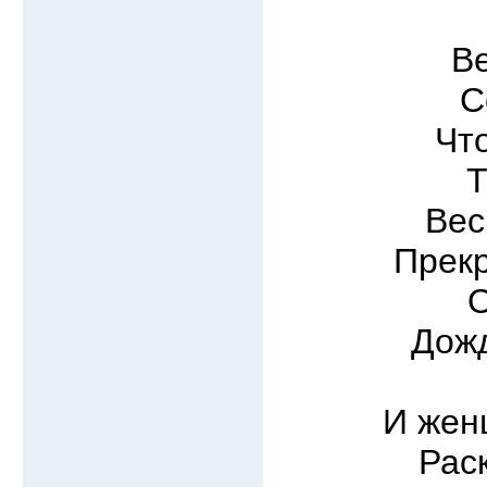
В
С
Чт
Т
Вес
Прекр
О
Дожд
И жен
Рас