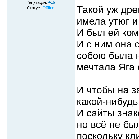
Репутация:
416
Такой уж дре
Статус:
Offline
имела утюг и
И был ей ком
И с ним она с
собою была н
мечтала Яга 
И чтобы на з
какой-нибудь
И сайты знак
но всё не бы
поскольку кл