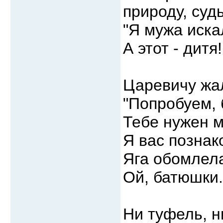
природу, суд
"Я мужа искал
А этот - дитя
Царевичу жал
"Попробуем, 
Тебе нужен м
Я вас познак
Яга обомлела
Ой, батюшки..
Ни туфель, н