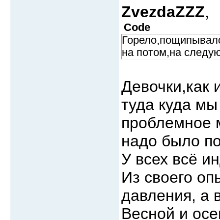
ZvezdaZZZ
,
Code
Горело,пощипывало
на потом,на следу
Девочки,как 
туда куда мы
проблемное м
надо было по
У всех всё и
Из своего оп
давления, а 
Весной и осе