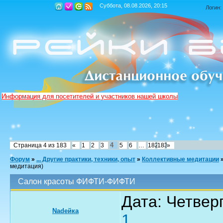
Суббота, 08.08.2026, 20:15
Логин:
Информация для посетителей и участников нашей школы
4
Страница
4
из
183
«
1
2
3
5
6
…
182
183
»
Форум
»
... Другие практики, техники, опыт
»
Коллективные медитации
медитация)
Салон красоты ФИФТИ-ФИФТИ
Дата: Четверг
Nadeйка
1