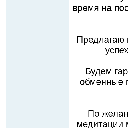
время на по
Предлагаю 
успе
Будем га
обменные п
По желан
медитации м