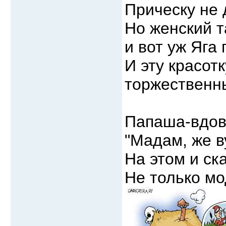
Прическу не 
Но женский т
и вот уж Яга 
И эту красот
торжественн
Папаша-вдове
"Мадам, же ву
На этом и ска
Не только мо