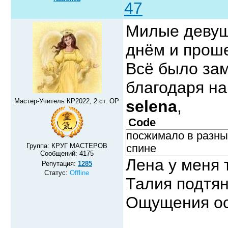
47
Милые девуш
днём и прош
Всё было за
благодаря н
Мастер-Учитель КР2022, 2 ст. ОР
selena
,
Code
посжимало в разны
Группа: КРУГ МАСТЕРОВ
спине
Сообщений:
4175
Лена у меня
Репутация:
1285
Статус:
Offline
Талия подтян
Ощущения ос