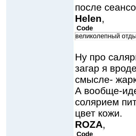
после сеансо
Helen
,
Code
великолепный отды
Ну про саля
загар я врод
смысле- жар
А вообще-иде
солярием пит
цвет кожи.
ROZA
,
Code