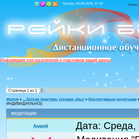
Четверг, 06.08.2026, 07:42
Логин:
Информация для посетителей и участников нашей школы
1
Страница
1
из
1
Форум
»
... Другие практики, техники, опыт
»
Коллективные медитации
ИНДИВИДУАЛЬНО))
медитации
Дата: Среда,
Андрей