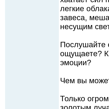
легкие облак
завеса, меш
несущим свет
Послушайте с
ощущаете? К
эмоции?
Чем вы може
Только огро
золотым луча