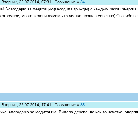
 Вторник, 22.07.2014, 07:31 | Сообщение #
84
а! Благодарю за медитацию)заходила трижды) с каждым разом энергия 
 огромное, много зелени,думаю что чистка прошла успешно) Спасибо в
 Вторник, 22.07.2014, 17:41 | Сообщение #
85
чка, благодарю за медитацию! Видела дерево, но как-то нечетко, энерг