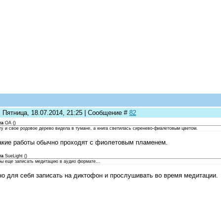
 Пятница, 18.07.2014, 21:25 | Сообщение #
82
та
ОА
(
)
у и свое родовое дерево видела в тумане, а книга светилась сиренево-фиалетовым цветом.
акие работы обычно проходят с фиолетовым пламенем.
та
SueLight
(
)
бы еще записать медитацию в аудио формате...
о для себя записать на диктофон и прослушивать во время медитации.