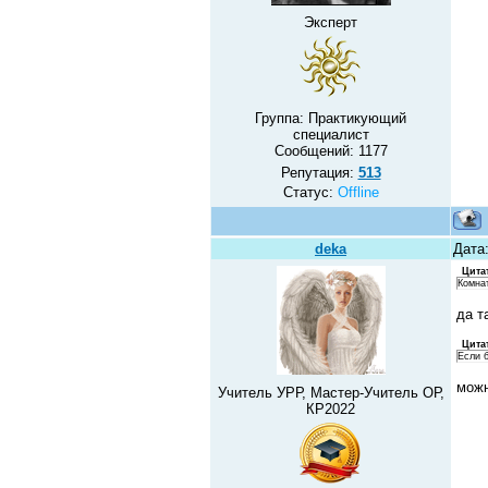
Эксперт
Группа: Практикующий
специалист
Сообщений:
1177
Репутация:
513
Статус:
Offline
deka
Дата:
Цита
Комнат
да т
Цита
Если 
можн
Учитель УРР, Мастер-Учитель ОР,
КР2022