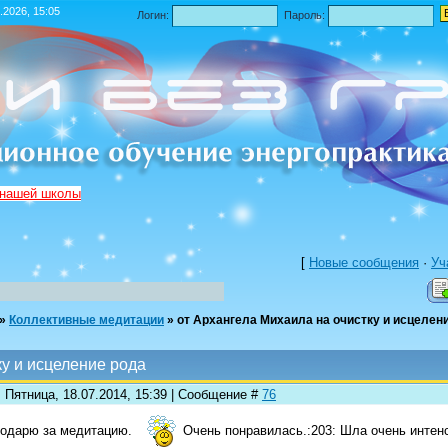
.2026, 15:05
Логин:
Пароль:
 нашей школы
[
Новые сообщения
·
Уч
»
Коллективные медитации
»
от Архангела Михаила на очистку и исцелен
ку и исцеление рода
 Пятница, 18.07.2014, 15:39 | Сообщение #
76
одарю за медитацию.
Очень понравилась.:203: Шла очень интенс