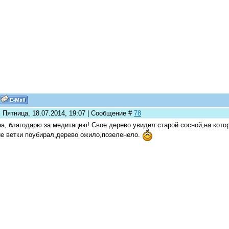
 Пятница, 18.07.2014, 19:07 | Сообщение #
78
а, благодарю за медитацию! Свое дерево увидел старой сосной,на котор
е ветки поубирал,дерево ожило,позеленело.