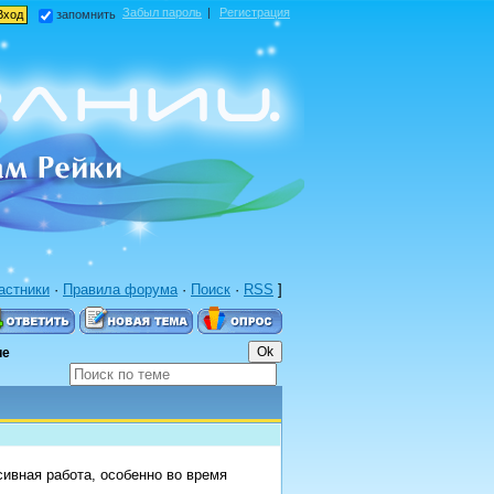
Забыл пароль
|
Регистрация
запомнить
астники
·
Правила форума
·
Поиск
·
RSS
]
ие
ивная работа, особенно во время