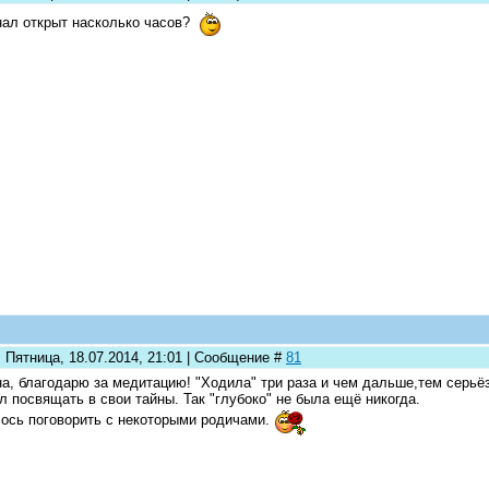
нал открыт насколько часов?
 Пятница, 18.07.2014, 21:01 | Сообщение #
81
а, благодарю за медитацию! "Ходила" три раза и чем дальше,тем серьёз
л посвящать в свои тайны. Так "глубоко" не была ещё никогда.
ось поговорить с некоторыми родичами.