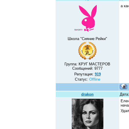
а ка
Школа "Сияние Рейки"
Группа: КРУГ МАСТЕРОВ
Сообщений:
9777
Репутация:
919
Статус:
Offline
drakon
Дата:
Елен
нача
Удал