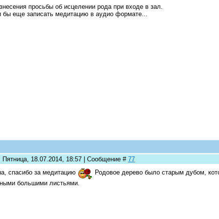
знесения просьбы об исцелении рода при входе в зал.
 бы еще записать медитацию в аудио формате...
 Пятница, 18.07.2014, 18:57 | Сообщение #
77
а, спасибо за медитацию
Родовое дерево было старым дубом, кот
ными большими листьями.