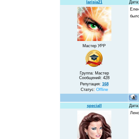
larisia21
Дата:
Елен
было
Мастер УРР
Группа: Мастер
Сообщений:
428
Репутация:
168
Статус:
Offline
speciall
Дата:
Лено