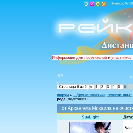
Пятница, 07.08
Информация для посетителей и участников
6
Страница
6
из
6
«
1
2
3
4
5
Форум
»
... Другие практики, техники, опыт
рода
(медитация)
от Архангела Михаила на очист
SueLight
Дата:
Благ