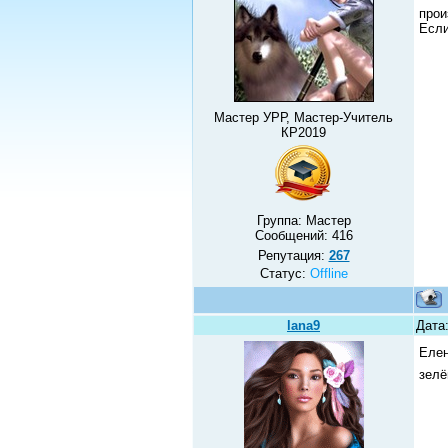
прои
Если
Мастер УРР, Мастер-Учитель
КР2019
Группа: Мастер
Сообщений:
416
Репутация:
267
Статус:
Offline
lana9
Дата:
Елен
зелё