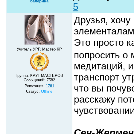
балерина
5
Друзья, хочу
элементалам
Это просто к
Учитель УРР, Мастер КР
попросить о 
медитаций, и
транспорт у
Группа: КРУГ МАСТЕРОВ
Сообщений:
7582
что вы почув
Репутация:
1781
Статус:
Offline
расскажу пот
чувствовании
Сен-Жермен