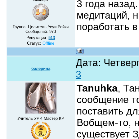
3 года назад
медитаций, н
поработать в
Группа: Целитель Усуи Рейки
Сообщений:
973
Репутация:
513
Статус:
Offline
Дата: Четверг
балерина
3
Tanuhka
, Та
сообщение то
поставить дл
Учитель УРР, Мастер КР
Вобщем-то, н
существует З