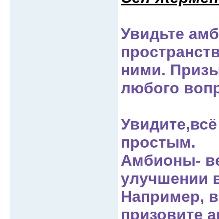
Увидьте ам
пространст
ними.
Призы
любого вопр
Увидите,всё
простым.
Амбионы- в
улучшении 
Например, в
призовите а