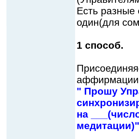
Есть разные 
один(для со
1 способ.
Присоединяя
аффирмации 
" Прошу Упр
синхронизи
на ___(числ
медитации)